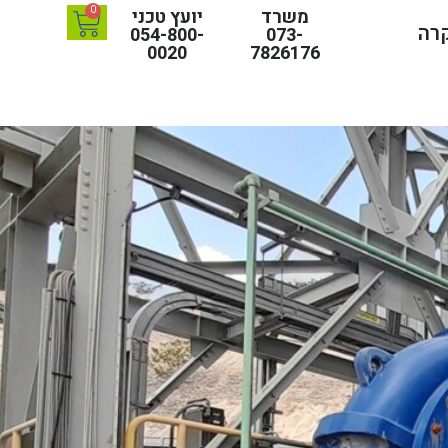
0
משרד
יועץ טכני
קרה
054-800-
073-
0020
7826176