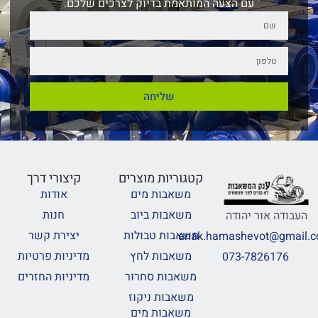
עם הצעה המותאמת בדיוק לצרכים שלכם.
שליחה
קטגוריות מוצרים
קיצורי דרך
משאבות מים
אודות
משאבות ביוב
חנות
העבודה אור יהודה
משאבות טבולות
יצירת קשר
anak.hamashevot@gmail.
משאבות לחץ
מדיניות פרטיות
073-7826176
משאבות סחרור
מדיניות החזרים
משאבות ניקוז
משאבות מים