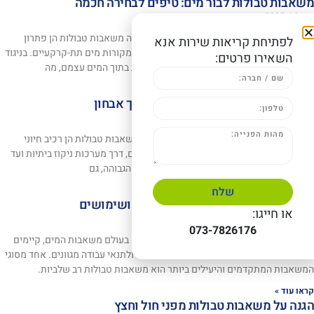
משאבות טבולות לבור מים: טיפים לבחירה חכמה
מאי 14, 2025
אין תגובות
משאבות טבולות לבור מים: טיפים לבחירה חכמה משאבות טבולות הן פתרון
לפתיחת קריאות שירות אנא
אידיאלי לשאיבת מים מבורות, בארות, מאגרים ומקורות מים תת-קרקעיים. בניגוד
השאירו פרטים:
למשאבות רגילות, המשאבות הטבולות מותקנות בתוך המים עצמם, מה
קראו עוד »
פתרון בעיות במשאבות טבולות: מדריך אבחון
מאי 14, 2025
אין תגובות
פתרון בעיות במשאבות טבולות: מדריך אבחון משאבות טבולות הן רכיב חיוני
במגוון רחב של מערכות, החל ממשקים חקלאיים, דרך מערכות ניקוז ביתיות ועד
למתקנים תעשייתיים מורכבים. למרות אמינותן הגבוהה, גם
שלח
קראו עוד »
משאבות טבולות רב שלביות: יתרונות ושימושים
או חייגו:
מאי 14, 2025
אין תגובות
073-7826176
משאבות טבולות רב שלביות: יתרונות ושימושים בעולם משאבות המים, קיימים
סוגים רבים ומגוונים המותאמים לצרכים שונים ולתנאי עבודה מגוונים. אחד מסוגי
המשאבות המתקדמים והיעילים ביותר הוא משאבות טבולות רב שלביות.
קראו עוד »
הגנה על משאבות טבולות מפני חול וחצץ