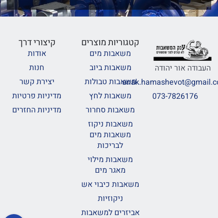
קטגוריות מוצרים
קיצורי דרך
משאבות מים
אודות
משאבות ביוב
חנות
העבודה אור יהודה
משאבות טבולות
יצירת קשר
anak.hamashevot@gmail.
משאבות לחץ
מדיניות פרטיות
073-7826176
משאבות סחרור
מדיניות החזרים
משאבות ניקוז
משאבות מים
לבריכות
משאבות מילוי
מאגר מים
משאבות כיבוי אש
ניקוזיות
אביזרים למשאבות