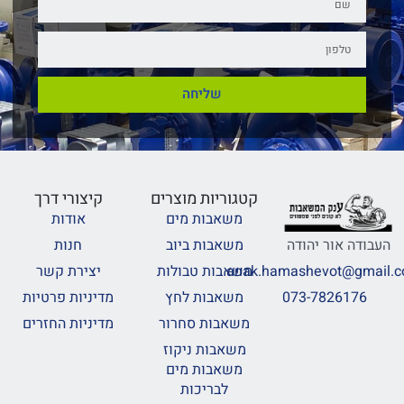
שליחה
קטגוריות מוצרים
קיצורי דרך
משאבות מים
אודות
משאבות ביוב
חנות
העבודה אור יהודה
משאבות טבולות
יצירת קשר
anak.hamashevot@gmail.
משאבות לחץ
מדיניות פרטיות
073-7826176
משאבות סחרור
מדיניות החזרים
משאבות ניקוז
משאבות מים
לבריכות