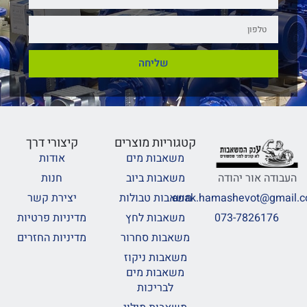
שליחה
קטגוריות מוצרים
קיצורי דרך
משאבות מים
אודות
משאבות ביוב
חנות
העבודה אור יהודה
משאבות טבולות
יצירת קשר
anak.hamashevot@gmail.
משאבות לחץ
מדיניות פרטיות
073-7826176
משאבות סחרור
מדיניות החזרים
משאבות ניקוז
משאבות מים
לבריכות