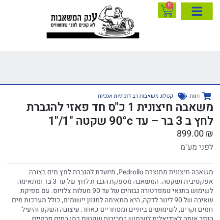
0
חנות
קטלוג משאבות רב דרגתיות אנכיות
משאבה חיצונית 1 כ"ס חד פאזי להגברת
לחץ ב 3 בר – עד 90°c שקטה "1/"1
899.00
₪
לפני מע"מ
משאבה חיצונית מתוצרת Pedrollo, מיועדת להגברת לחץ מים בצורה
אפקטיבית ושקטה. המשאבה מספקת הגברת לחץ של עד 3 בר ומתאימה
לשימוש בתנאי טמפרטורה גבוהים של עד 90 מעלות צלזיוס. עם ספיקת
שאיבה של 90 ליטר לדקה, היא מתאימה למגוון יישומים, כולל מערכות מים
חמים וקרים, לשימושים ביתיים ומסחריים כאחד. עיצובה השקט והיעיל
הופך אותה לאידיאלית לשימוש בסביבות שקטות כמו בתים פרטיים