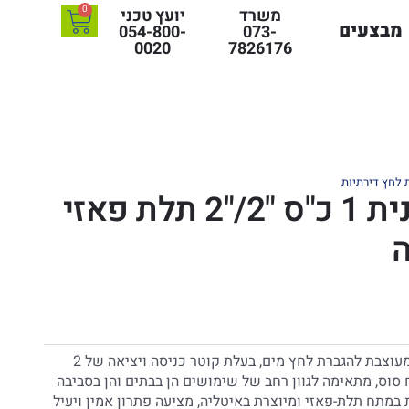
0
משרד
יועץ טכני
מבצעים
054-800-
073-
0020
7826176
לחץ דירתיות
משאבה חיצונית 1 כ"ס "2/"2 תלת פאזי
ה
משאבה חיצונית צנטריפוגלית מעוצבת להגברת לחץ מים, בעלת קוטר כניסה ויציאה של 2
, עם הספק מנוע של 1 כוח סוס, מתאימה לגוון רחב של שימושים הן בבתים והן בסביבה
מתח תלת-פאזי ומיוצרת באיטליה, מציעה פתרון אמין ויעיל