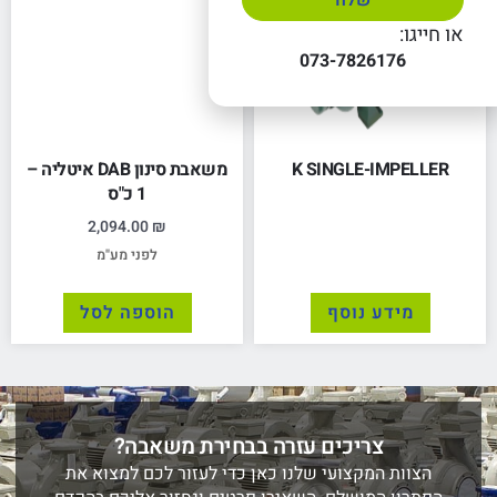
שלח
או חייגו:
073-7826176
K SINGLE-IMPELLER
משאבת סינון DAB איטליה –
1 כ"ס
2,094.00
₪
לפני מע"מ
מידע נוסף
הוספה לסל
צריכים עזרה בבחירת משאבה?
הצוות המקצועי שלנו כאן כדי לעזור לכם למצוא את