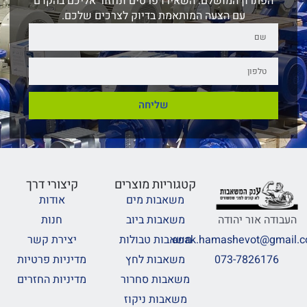
הפתרון המושלם. השאירו פרטים ונחזור אליכם בהקדם
עם הצעה המותאמת בדיוק לצרכים שלכם.
שליחה
קטגוריות מוצרים
קיצורי דרך
משאבות מים
אודות
משאבות ביוב
חנות
העבודה אור יהודה
משאבות טבולות
יצירת קשר
anak.hamashevot@gmail.
משאבות לחץ
מדיניות פרטיות
073-7826176
משאבות סחרור
מדיניות החזרים
משאבות ניקוז