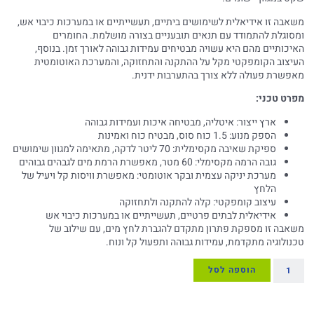
משאבה זו אידיאלית לשימושים ביתיים, תעשייתיים או במערכות כיבוי אש,
ומסוגלת להתמודד עם תנאים תובעניים בצורה מושלמת. החומרים
האיכותיים מהם היא עשויה מבטיחים עמידות גבוהה לאורך זמן. בנוסף,
העיצוב הקומפקטי מקל על ההתקנה והתחזוקה, והמערכת האוטומטית
מאפשרת פעולה ללא צורך בהתערבות ידנית.
מפרט טכני:
ארץ ייצור: איטליה, מבטיחה איכות ועמידות גבוהה
הספק מנוע: 1.5 כוח סוס, מבטיח כוח ואמינות
ספיקת שאיבה מקסימלית: 70 ליטר לדקה, מתאימה למגוון שימושים
גובה הרמה מקסימלי: 60 מטר, מאפשרת הרמת מים לגבהים גבוהים
מערכת יניקה עצמית ובקר אוטומטי: מאפשרת וויסות קל ויעיל של
הלחץ
עיצוב קומפקטי: קלה להתקנה ולתחזוקה
אידיאלית לבתים פרטיים, תעשייתיים או במערכות כיבוי אש
משאבה זו מספקת פתרון מתקדם להגברת לחץ מים, עם שילוב של
טכנולוגיה מתקדמת, עמידות גבוהה ותפעול קל ונוח.
הוספה לסל