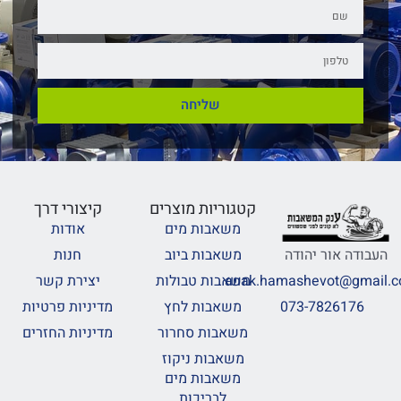
שליחה
קטגוריות מוצרים
קיצורי דרך
משאבות מים
אודות
משאבות ביוב
חנות
העבודה אור יהודה
משאבות טבולות
יצירת קשר
anak.hamashevot@gmail.
משאבות לחץ
מדיניות פרטיות
073-7826176
משאבות סחרור
מדיניות החזרים
משאבות ניקוז
משאבות מים
לבריכות