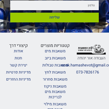
שליחה
קטגוריות מוצרים
קיצורי דרך
משאבות מים
אודות
משאבות ביוב
חנות
העבודה אור יהודה
משאבות טבולות
יצירת קשר
anak.hamashevot@gmail.
משאבות לחץ
מדיניות פרטיות
073-7826176
משאבות סחרור
מדיניות החזרים
משאבות ניקוז
משאבות מים
לבריכות
משאבות מילוי