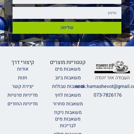
שליחה
קטגוריות מוצרים
קיצורי דרך
משאבות מים
אודות
משאבות ביוב
חנות
העבודה אור יהודה
משאבות טבולות
יצירת קשר
anak.hamashevot@gmail.
משאבות לחץ
מדיניות פרטיות
073-7826176
משאבות סחרור
מדיניות החזרים
משאבות ניקוז
משאבות מים
לבריכות