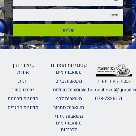
שליחה
קטגוריות מוצרים
קיצורי דרך
משאבות מים
אודות
משאבות ביוב
חנות
העבודה אור יהודה
משאבות טבולות
יצירת קשר
anak.hamashevot@gmail.
משאבות לחץ
מדיניות פרטיות
073-7826176
משאבות סחרור
מדיניות החזרים
משאבות ניקוז
משאבות מים
לבריכות