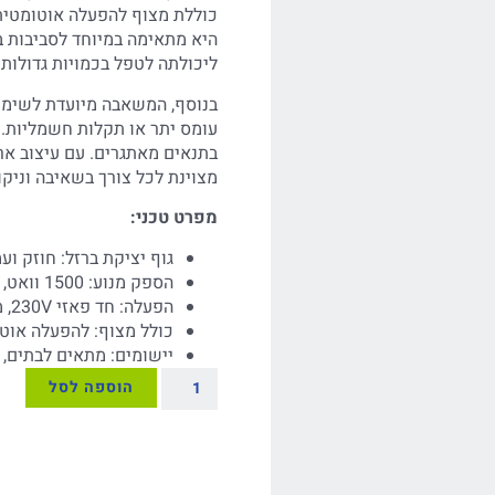
כוללת מצוף להפעלה אוטומטית
היא מתאימה במיוחד לסביבות בי
ליכולתה לטפל בכמויות גדולות ש
בנוסף, המשאבה מיועדת לשימוש
עומס יתר או תקלות חשמליות. 
בתנאים מאתגרים. עם עיצוב א
מצוינת לכל צורך בשאיבה וניקו
מפרט טכני:
גוף יציקת ברזל: חוזק וע
הספק מנוע: 1500 וואט, מספק כוח רב לשאיבה יעילה
הפעלה: חד פאזי 230V, מתאים לשימוש ביתי ומסחרי
כולל מצוף: להפעלה אוט
יישומים: מתאים לבתים, 
הוספה לסל