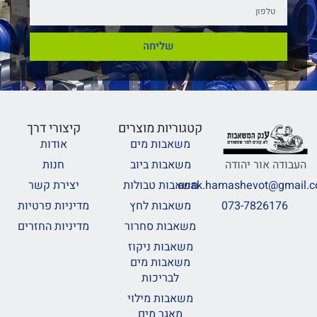
שליחה
קטגוריות מוצרים
קיצורי דרך
משאבות מים
אודות
משאבות ביוב
חנות
העבודה אור יהודה
משאבות טבולות
יצירת קשר
anak.hamashevot@gmail.
משאבות לחץ
מדיניות פרטיות
073-7826176
משאבות סחרור
מדיניות החזרים
משאבות ניקוז
משאבות מים
לבריכות
משאבות מילוי
מאגר מים