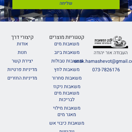
שליחה
קטגוריות מוצרים
קיצורי דרך
משאבות מים
אודות
משאבות ביוב
חנות
העבודה אור יהודה
משאבות טבולות
יצירת קשר
anak.hamashevot@gmail.
משאבות לחץ
מדיניות פרטיות
073-7826176
משאבות סחרור
מדיניות החזרים
משאבות ניקוז
משאבות מים
לבריכות
משאבות מילוי
מאגר מים
משאבות כיבוי אש
ניקוזיות