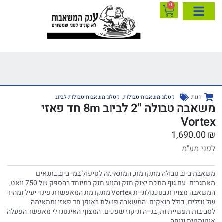
0
חנות
קטלוג משאבות טבולות
,
קטלוג משאבות טבולות לביוב
משאבה טבולה "2 לביוב 8m חד פאזי
Vortex
1,690.00
₪
לפני מע"מ
משאבת ביוב טבולה מתקדמת, המתאימה לטיפול במי ביוב בתנאים
מאתגרים. עם גוף מתכת יצוק חזק ומנוע חזק במיוחד בהספק של 750 וואט,
המשאבה מצוידת בטכנולוגיית Vortex מתקדמת המאפשרת פינוי יעיל ומהיר
של נוזלים, כולל מוצקים. המשאבה פועלת באופן חד פאזי ומתאימה
לסביבות תעשייתיות, בנייה וניקוז שפכים. המצוף האינטגרלי מאפשר הפעלה
אוטומטית ונוחה.