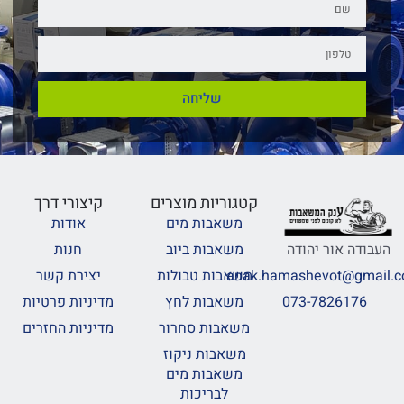
שליחה
קטגוריות מוצרים
קיצורי דרך
משאבות מים
אודות
משאבות ביוב
חנות
העבודה אור יהודה
משאבות טבולות
יצירת קשר
anak.hamashevot@gmail.
משאבות לחץ
מדיניות פרטיות
073-7826176
משאבות סחרור
מדיניות החזרים
משאבות ניקוז
משאבות מים
לבריכות