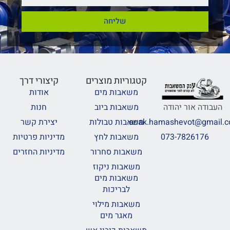
שליחה
קטגוריות מוצרים
קיצורי דרך
משאבות מים
אודות
משאבות ביוב
חנות
העבודה אור יהודה
משאבות טבולות
יצירת קשר
anak.hamashevot@gmail.
משאבות לחץ
מדיניות פרטיות
073-7826176
משאבות סחרור
מדיניות החזרים
משאבות ניקוז
משאבות מים
לבריכות
משאבות מילוי
מאגר מים