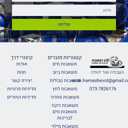
שליחה
קטגוריות מוצרים
קיצורי דרך
משאבות מים
אודות
משאבות ביוב
חנות
העבודה אור יהודה
משאבות טבולות
יצירת קשר
anak.hamashevot@gmail.
משאבות לחץ
מדיניות פרטיות
073-7826176
משאבות סחרור
מדיניות החזרים
משאבות ניקוז
משאבות מים
לבריכות
משאבות מילוי