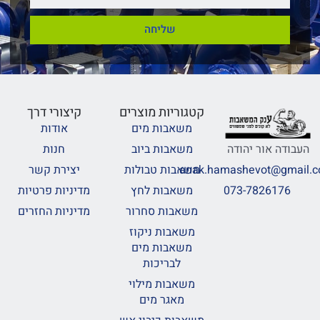
שליחה
קטגוריות מוצרים
קיצורי דרך
משאבות מים
אודות
משאבות ביוב
חנות
העבודה אור יהודה
משאבות טבולות
יצירת קשר
anak.hamashevot@gmail.
משאבות לחץ
מדיניות פרטיות
073-7826176
משאבות סחרור
מדיניות החזרים
משאבות ניקוז
משאבות מים
לבריכות
משאבות מילוי
מאגר מים