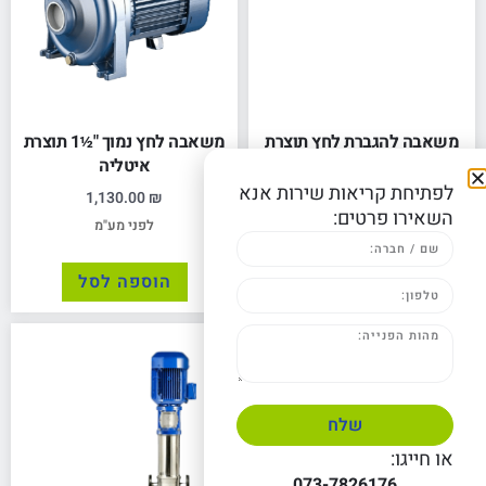
משאבה להגברת לחץ תוצרת
משאבה לחץ נמוך "½1 תוצרת
איטליה 6 בר
איטליה
לפתיחת קריאות שירות אנא
1,130.00
₪
2,790.00
₪
השאירו פרטים:
לפני מע"מ
לפני מע"מ
הוספה לסל
הוספה לסל
שלח
או חייגו:
073-7826176