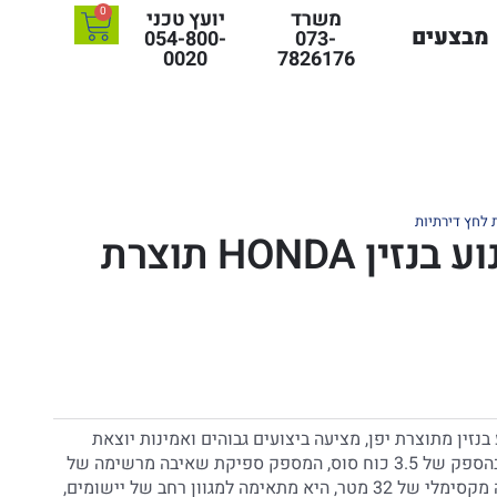
0
משרד
יועץ טכני
מבצעים
054-800-
073-
0020
7826176
לחץ דירתיות
משאבה "2 מנוע בנזין HONDA תוצרת
זין מתוצרת יפן, מציעה ביצועים גבוהים ואמינות יוצאת
דופן. המשאבה מצוידת במנוע בהספק של 3.5 כוח סוס, המספק ספיקת שאיבה מרשימה של
500 ליטר לדקה. עם גובה הרמה מקסימלי של 32 מטר, היא מתאימה למגוון רחב של יישומים,