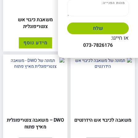
PRO-NGA – משאבה מאיץ
משאבת כיבוי אש
פתוח יציקת נירוסטה 316
צנטריפוגלית
שלח
או חייגו:
מידע נוסף
מידע נוסף
073-7826176
משאבה לכיבוי אש הידרנטים
DWO – משאבה צנטריפוגלית
מאיץ פתוח