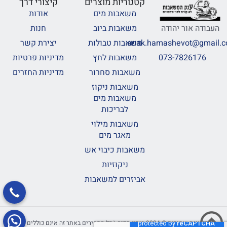
קטגוריות מוצרים
קיצורי דרך
משאבות מים
אודות
משאבות ביוב
חנות
העבודה אור יהודה
משאבות טבולות
יצירת קשר
anak.hamashevot@gmail.
משאבות לחץ
מדיניות פרטיות
073-7826176
משאבות סחרור
מדיניות החזרים
משאבות ניקוז
משאבות מים
לבריכות
משאבות מילוי
מאגר מים
משאבות כיבוי אש
ניקוזיות
אביזרים למשאבות
כל הזכויות שמורות © 2024 בוסט מדיה \ כל המחירים באתר זה אינם כוללים מע"מ