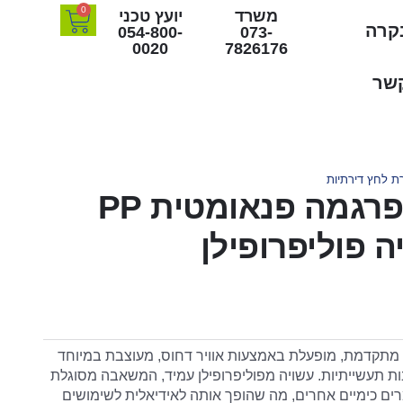
משרד
יועץ טכני
בקרה
054-800-
073-
0020
7826176
קשר
ת לחץ דירתיות
משאבת דיאפרגמה פנאומטית PP
 פוליפרופילן
תקדמת, מופעלת באמצעות אוויר דחוס, מעוצבת במיוחד
ות תעשייתיות. עשויה מפוליפרופילן עמיד, המשאבה מסוגלת
רים כימיים אחרים, מה שהופך אותה לאידיאלית לשימושים
יקה גבוהה וכוללת מנגנון שסתומים מתקדם לוויסות קצב