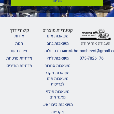
שליחה
קטגוריות מוצרים
קיצורי דרך
משאבות מים
אודות
משאבות ביוב
חנות
העבודה אור יהודה
משאבות טבולות
יצירת קשר
anak.hamashevot@gmail.
משאבות לחץ
מדיניות פרטיות
073-7826176
משאבות סחרור
מדיניות החזרים
משאבות ניקוז
משאבות מים
לבריכות
משאבות מילוי
מאגר מים
משאבות כיבוי אש
ניקוזיות