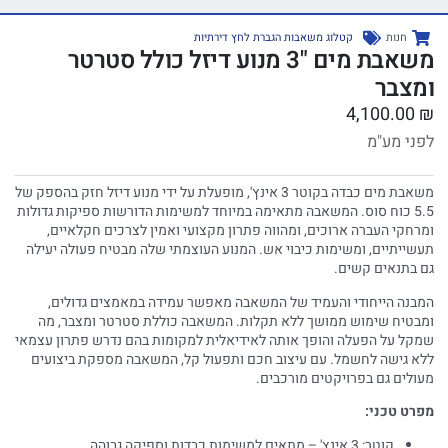
חנות
קטלוג משאבות הגברת לחץ דירתיות
משאבת מים "3 מנוע דיזל כולל סטרטר
ומצבר
4,100.00
₪
לפני מע"מ
משאבת מים כבדה בקוטר 3 אינץ', מופעלת על ידי מנוע דיזל חזק בהספק של
5.5 כוח סוס. המשאבה מתאימה במיוחד למשימות הדורשות ספיקות גדולות
ומרחקי העברה ארוכים, ומהווה פתרון מקצועי ואמין לצרכים חקלאיים,
תעשייתיים, ומשימות כיבוי אש. המנוע העוצמתי שלה מבטיח פעולה יעילה
גם בתנאים קשים.
המבנה הייחודי והעמיד של המשאבה מאפשר עמידה במאמצים גדולים,
ומבטיח שימוש ממושך ללא תקלות. המשאבה כוללת סטרטר ומצבר, מה
שמקל על הפעלה והופך אותה לאידיאלית למקומות בהם נדרש פתרון עצמאי
ללא גישה לחשמל. עם עיצוב חכם ותפעול קל, המשאבה מספקת ביצועים
מעולים גם בפרויקטים מורכבים.
מפרט טכני:
קוטר: 3 אינץ' – מתאים למשימות כבדות וספיקה גבוהה