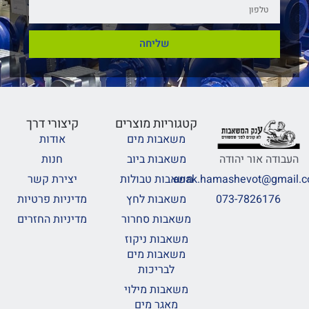
שליחה
קטגוריות מוצרים
קיצורי דרך
משאבות מים
אודות
משאבות ביוב
חנות
העבודה אור יהודה
משאבות טבולות
יצירת קשר
anak.hamashevot@gmail.
משאבות לחץ
מדיניות פרטיות
073-7826176
משאבות סחרור
מדיניות החזרים
משאבות ניקוז
משאבות מים
לבריכות
משאבות מילוי
מאגר מים