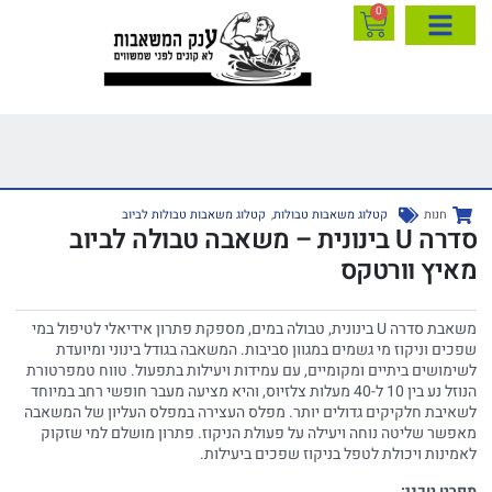
0
חנות
קטלוג משאבות טבולות
,
קטלוג משאבות טבולות לביוב
סדרה U בינונית – משאבה טבולה לביוב
מאיץ וורטקס
משאבת סדרה U בינונית, טבולה במים, מספקת פתרון אידיאלי לטיפול במי
שפכים וניקוז מי גשמים במגוון סביבות. המשאבה בגודל בינוני ומיועדת
לשימושים ביתיים ומקומיים, עם עמידות ויעילות בתפעול. טווח טמפרטורת
הנוזל נע בין 10 ל-40 מעלות צלזיוס, והיא מציעה מעבר חופשי רחב במיוחד
לשאיבת חלקיקים גדולים יותר. מפלס העצירה במפלס העליון של המשאבה
מאפשר שליטה נוחה ויעילה על פעולת הניקוז. פתרון מושלם למי שזקוק
לאמינות ויכולת לטפל בניקוז שפכים ביעילות.
מפרט טכני: