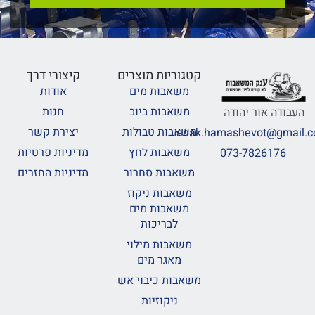
קטגוריות מוצרים
קיצורי דרך
משאבות מים
אודות
משאבות ביוב
חנות
העבודה אור יהודה
משאבות טבולות
יצירת קשר
anak.hamashevot@gmail.
משאבות לחץ
מדיניות פרטיות
073-7826176
משאבות סחרור
מדיניות החזרים
משאבות ניקוז
משאבות מים
לבריכות
משאבות מילוי
מאגר מים
משאבות כיבוי אש
ניקוזיות