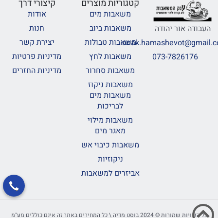
קטגוריות מוצרים
קיצורי דרך
משאבות מים
אודות
משאבות ביוב
חנות
העבודה אור יהודה
משאבות טבולות
יצירת קשר
anak.hamashevot@gmail.
משאבות לחץ
מדיניות פרטיות
073-7826176
משאבות סחרור
מדיניות החזרים
משאבות ניקוז
משאבות מים
לבריכות
משאבות מילוי
מאגר מים
משאבות כיבוי אש
ניקוזיות
אביזרים למשאבות
כל הזכויות שמורות © 2024 בוסט מדיה \ כל המחירים באתר זה אינם כוללים מע"מ