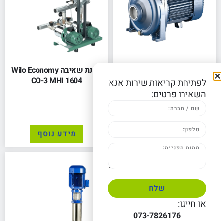
משאבה לחץ נמוך "½1 תוצרת
תחנת שאיבה Wilo Economy
איטליה
CO-3 MHI 1604
לפתיחת קריאות שירות אנא
השאירו פרטים:
1,130.00
₪
לפני מע"מ
הוספה לסל
מידע נוסף
שלח
או חייגו:
073-7826176