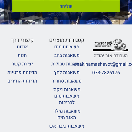
שליחה
קטגוריות מוצרים
קיצורי דרך
משאבות מים
אודות
משאבות ביוב
חנות
העבודה אור יהודה
משאבות טבולות
יצירת קשר
anak.hamashevot@gmail.
משאבות לחץ
מדיניות פרטיות
073-7826176
משאבות סחרור
מדיניות החזרים
משאבות ניקוז
משאבות מים
לבריכות
משאבות מילוי
מאגר מים
משאבות כיבוי אש