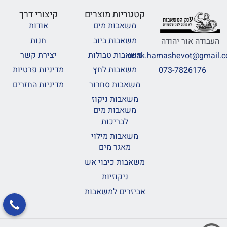
קטגוריות מוצרים
קיצורי דרך
משאבות מים
אודות
משאבות ביוב
חנות
העבודה אור יהודה
משאבות טבולות
יצירת קשר
anak.hamashevot@gmail.
משאבות לחץ
מדיניות פרטיות
073-7826176
משאבות סחרור
מדיניות החזרים
משאבות ניקוז
משאבות מים
לבריכות
משאבות מילוי
מאגר מים
משאבות כיבוי אש
ניקוזיות
אביזרים למשאבות