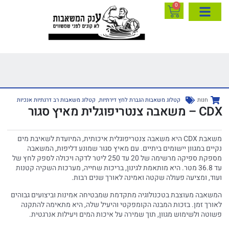
0
חנות
קטלוג משאבות הגברת לחץ דירתיות
,
קטלוג משאבות רב דרגתיות אנכיות
CDX – משאבה צנטריפוגלית מאיץ סגור
משאבת CDX היא משאבה צנטריפוגלית איכותית, המיועדת לשאיבת מים
נקיים במגוון יישומים ביתיים. עם מאיץ סגור שמונע דליפות, המשאבה
מספקת ספיקה מרשימה של 20 עד 250 ליטר לדקה ויכולה לספק לחץ של
עד 36.8 מטר. היא מותאמת לגינון, בריכות שחייה, מערכות השקיה קטנות
ועוד, ומציעה פעולה שקטה ואמינה לאורך שנים רבות.
המשאבה מעוצבת בטכנולוגיה מתקדמת שמבטיחה אמינות וביצועים גבוהים
לאורך זמן. בזכות המבנה הקומפקטי והיעיל שלה, היא מתאימה להתקנה
פשוטה ולשימוש מגוון, תוך שמירה על איכות המים ויעילות אנרגטית.