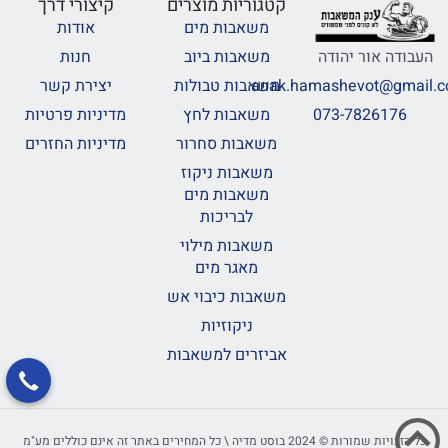
קטגוריות מוצרים
קיצורי דרך
משאבות מים
אודות
משאבות ביוב
חנות
העבודה אור יהודה
משאבות טבולות
יצירת קשר
anak.hamashevot@gmail.
משאבות לחץ
מדיניות פרטיות
073-7826176
משאבות סחרור
מדיניות החזרים
משאבות ניקוז
משאבות מים
לבריכות
משאבות מילוי
מאגר מים
משאבות כיבוי אש
ניקוזיות
אביזרים למשאבות
כל הזכויות שמורות © 2024 בוסט מדיה \ כל המחירים באתר זה אינם כוללים מע"מ