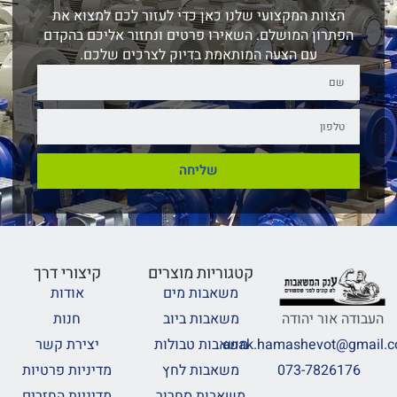
הצוות המקצועי שלנו כאן כדי לעזור לכם למצוא את
הפתרון המושלם. השאירו פרטים ונחזור אליכם בהקדם
עם הצעה המותאמת בדיוק לצרכים שלכם.
שליחה
קטגוריות מוצרים
קיצורי דרך
משאבות מים
אודות
משאבות ביוב
חנות
העבודה אור יהודה
משאבות טבולות
יצירת קשר
anak.hamashevot@gmail.
משאבות לחץ
מדיניות פרטיות
073-7826176
משאבות סחרור
מדיניות החזרים