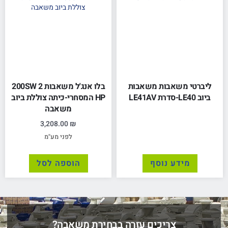
ליברטי משאבות משאבות
בלו אנג'ל משאבות 200SW 2
ביוב LE40-סדרת LE41AV
HP המסחרי-כיתה צוללת ביוב
משאבה
3,208.00
₪
לפני מע"מ
מידע נוסף
הוספה לסל
צריכים עזרה בבחירת משאבה?