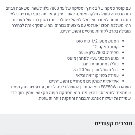
עם קוטר סניקה של 2 אינץ' וספיקה של עד 7800 גלון לשעה, משאבת הביוב
הזו מבטיחה פעולה חלקה ואמינה לאורך זמן. עמידותה בפני קורוזיה ובלאי
הופכת אותה לפתרון אידיאלי לניהול פסולת ביוב במגוון רחב של מערכות.
היא משלבת חסכון אנרגטי עם ביצועים גבוהים, מה שהופך אותה לבחירה
מובילה בקרב לקוחות פרטיים ותעשייתיים.
הספק מנוע: 1/2 כוח סוס
קוטר סניקה: 2"
ספיקה: 7800 גלון/שעה
מנוע חסכוני PSC לפחמן מועט
כוללת מתג זווית רחבה
כבל חשמל ארוך של 20 רגל
עמידה בפני קורוזיה ובלאי
אידיאלית למתקנים מסחריים ותעשייתיים
משאבת ESE50W היא הפתרון המושלם לניהול ביוב, עם עיצוב חזק ועמיד
שמתאים לתנאי סביבה שונים. היא מספקת מענה מקצועי ואמין, תוך כדי
שמירה על יעילות אנרגטית גבוהה והתקנה נוחה ופשוטה.
מוצרים קשורים