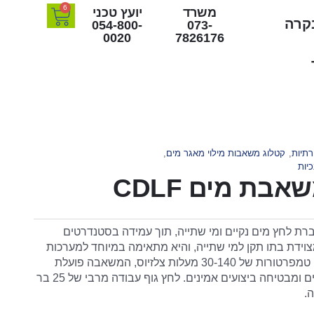
6
משרד
יועץ טכני
בקרה
054-800-
073-
0020
7826176
תיות
,
קטלוג משאבות מילוי מאגר מים
,
יות
תוכננה להגברת לחץ מים נקיים ומי שתייה, תוך עמידה בסטנדרטים
ידת בתו תקן למי שתייה, והיא מתאימה במיוחד למערכות
מים ביתיות וציבוריות. עם טווח טמפרטורות של 30-140 מעלות צלזיוס, המשאבה פועלת
בצורה מיטבית בתנאים משתנים ומבטיחה ביצועים אמינים. לחץ גוף עבודה מרבי של 25 בר
.