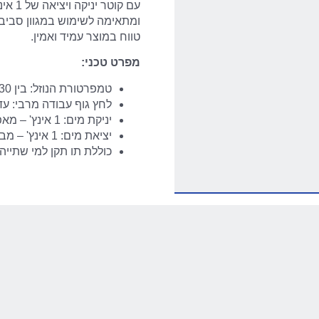
עם קו
ומתאימה לשימוש במגוון סביבו
טווח במוצר עמיד ואמין.
מפרט טכני:
טמפרטורת הנוזל: בין 30 ל-140 מעלות צלזיוס – מתאימה למגוון רחב של תנאי סביבה
לחץ גוף עבודה מרבי: עד 25 בר – מבטיח לחץ מים גבוה וי
יניקת מים: 1 אינץ' – מאפשרת יניקה יעילה וחלקה של המים
יציאת מים: 1 אינץ' – מבטיחה זרימה חלקה ויעילה במערכת
כוללת תו תקן למי שתייה