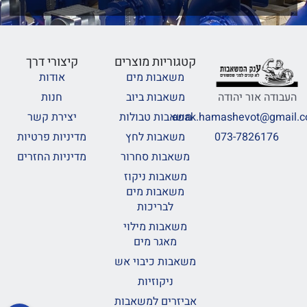
קטגוריות מוצרים
קיצורי דרך
משאבות מים
אודות
משאבות ביוב
חנות
העבודה אור יהודה
משאבות טבולות
יצירת קשר
anak.hamashevot@gmail.
משאבות לחץ
מדיניות פרטיות
073-7826176
משאבות סחרור
מדיניות החזרים
משאבות ניקוז
משאבות מים
לבריכות
משאבות מילוי
מאגר מים
משאבות כיבוי אש
ניקוזיות
אביזרים למשאבות