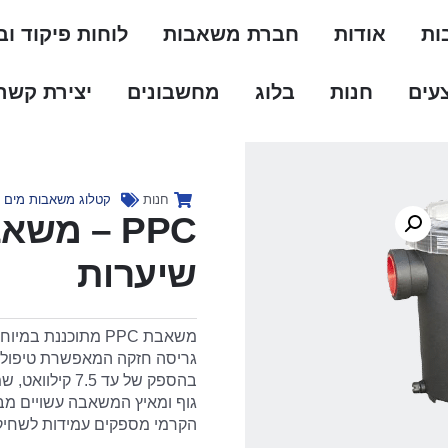
ות
אודות
חברת משאבות
לוחות פיקוד ו
עים
חנות
בלוג
מחשבונים
יצירת קשר
חנות
קטלוג משאבות מים ל
PPC – מ
שיערות
משאבת PPC מתוכננת
גריסה חזקה המאפשרת טיפול 
בהספק של עד 5
גוף ומאיץ המשאבה עשויים מב
הקרמי מספקים עמידות לשחיק