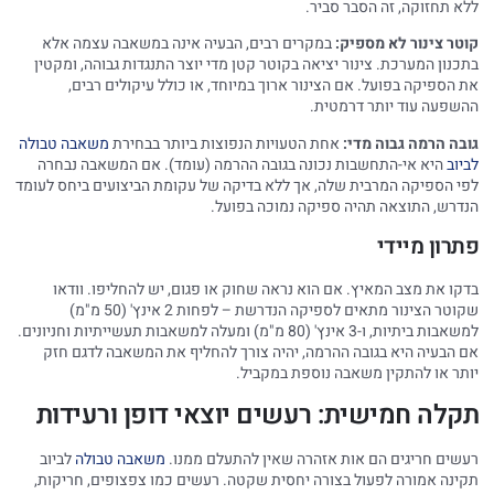
ללא תחזוקה, זה הסבר סביר.
קוטר צינור לא מספיק:
במקרים רבים, הבעיה אינה במשאבה עצמה אלא
בתכנון המערכת. צינור יציאה בקוטר קטן מדי יוצר התנגדות גבוהה, ומקטין
את הספיקה בפועל. אם הצינור ארוך במיוחד, או כולל עיקולים רבים,
ההשפעה עוד יותר דרמטית.
גובה הרמה גבוה מדי:
אחת הטעויות הנפוצות ביותר בבחירת
משאבה טבולה
לביוב
היא אי-התחשבות נכונה בגובה ההרמה (עומד). אם המשאבה נבחרה
לפי הספיקה המרבית שלה, אך ללא בדיקה של עקומת הביצועים ביחס לעומד
הנדרש, התוצאה תהיה ספיקה נמוכה בפועל.
פתרון מיידי
בדקו את מצב המאיץ. אם הוא נראה שחוק או פגום, יש להחליפו. וודאו
שקוטר הצינור מתאים לספיקה הנדרשת – לפחות 2 אינץ' (50 מ"מ)
למשאבות ביתיות, ו-3 אינץ' (80 מ"מ) ומעלה למשאבות תעשייתיות וחניונים.
אם הבעיה היא בגובה ההרמה, יהיה צורך להחליף את המשאבה לדגם חזק
יותר או להתקין משאבה נוספת במקביל.
תקלה חמישית: רעשים יוצאי דופן ורעידות
רעשים חריגים הם אות אזהרה שאין להתעלם ממנו.
משאבה טבולה
לביוב
תקינה אמורה לפעול בצורה יחסית שקטה. רעשים כמו צפצופים, חריקות,