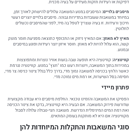
דפיקות או רעידות חזקות מעידים על בעיה מכנית.
מיסבים בלויים:
המיסבים במנוע המשאבה עלולים להישחק לאורך זמן,
במיוחד במשאבות שעובדות בתדירות גבוהה. מיסבים בלויים יוצרים רעשי
חיכוך ורעידות. זו בעיה שצריך לטפל בה מיד, לפני שהמיסבים נכשלים
לחלוטין.
מאיץ לא מאוזן:
אם המאיץ ניזוק או התכופף כתוצאה מפגיעת חומר מוצק
קשה, הוא עלול להיות לא מאוזן. חוסר איזון יוצר רעידות ופוגע במיסבים
ובמנוע.
קוויטציה:
קוויטציה היא תופעה שבה בועות אוויר נוצרות ומתפוצצות
במהירות בתוך המשאבה, ויוצרות רעש כמו "חצץ" במנוע. קוויטציה נגרמת
כאשר הלחץ בכניסה למשאבה נמוך מדי, בדרך כלל בגלל צינור כניסה צר מדי,
חסימה בסל השיערות, או רמת מים נמוכה מדי.
פתרון מיידי
הפסיקו את המשאבה והזמינו טכנאי. החלפת מיסבים היא עבודה מקצועית
שדורשת פירוק המשאבה. אם הבעיה היא קוויטציה, בדקו את צינור הכניסה
ואת רמת המים המינימלית הנדרשת. משאבה חצי-טבולה עלולה לסבול
מקוויטציה אם היא לא מותקנת בעומק המתאים.
סוגי המשאבות והתקלות המיוחדות להן