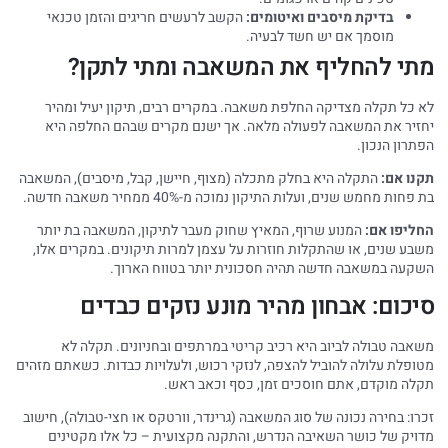
בדיקת מיסבים ואיטומים:
הקשב לרעשים חריגים והזמן טכנאי
מוסמך אם יש חשד לבעיה.
מתי להחליף את המשאבה ומתי לתקן?
לא כל תקלה מצדיקה החלפת משאבה. במקרים רבים, תיקון יעיל ומהיר
יחזיר את המשאבה לפעולה מלאה. אך ישנם מקרים שבהם החלפה היא
הפתרון הנכון.
תקנו אם:
התקלה היא בחלק מתכלה (מצוף, חיישן, קבל, מיסבים), המשאבה
בת פחות מחמש שנים, ועלות התיקון נמוכה מ-40% ממחיר משאבה חדשה.
החליפו אם:
המנוע שרוף, המאיץ שחוק מעבר לתיקון, המשאבה בת יותר
משבע שנים, או שהתקלות חוזרות על עצמן למרות תיקונים. במקרים אלו,
השקעה במשאבה חדשה תהיה חסכונית יותר בטווח הארוך.
סיכום: אבחון מהיר מונע נזקים כבדים
משאבה טבולה לביוב היא רכיב קריטי במרתפים ובחניונים. תקלה לא
מטופלת עלולה להוביל להצפה, לנזקי רכוש, ולעלויות כבדות. כשאתם מזהים
תקלה מוקדם, אתם חוסכים זמן, כסף וכאב ראש.
זכרו: בחירה נכונה של סוג המשאבה (גרינדר, וורטקס או חצי-טבולה), חישוב
מדויק של כושר השאיבה הנדרש, והתקנה מקצועית – כל אלו מקטינים