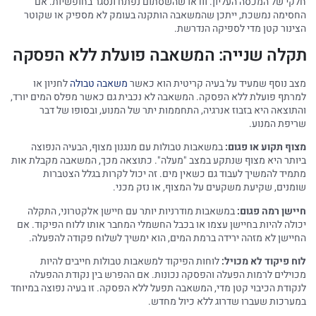
חלקי של המכסה העליון. וודאו שהשסתום נפתח ונסגר בחופשיות. אם
החסימה נמשכת, ייתכן שהמשאבה הותקנה בעומק לא מספיק או שקוטר
הצינור קטן מדי לספיקה הנדרשת.
תקלה שנייה: המשאבה פועלת ללא הפסקה
מצב נוסף שמעיד על בעיה קריטית הוא כאשר
משאבה טבולה
לחניון או
למרתף פועלת ללא הפסקה. המשאבה לא נכבית גם כאשר מפלס המים יורד,
והתוצאה היא בזבוז אנרגיה, התחממות יתר של המנוע, ובסופו של דבר
שריפת המנוע.
מצוף תקוע או פגום:
במשאבות טבולות עם מנגנון מצוף, הבעיה הנפוצה
ביותר היא מצוף שנתקע במצב "מעלה". כתוצאה מכך, המשאבה מקבלת אות
מתמיד להמשיך לעבוד גם כשאין מים. זה יכול לקרות בגלל הצטברות
שומנים, שקיעת משקעים על המצוף, או נזק מכני.
חיישן רמה פגום:
במשאבות מודרניות יותר עם חיישן אלקטרוני, התקלה
יכולה להיות בחיישן עצמו או בכבל החשמלי המחבר אותו ללוח הפיקוד. אם
החיישן לא מזהה ירידה ברמת המים, הוא ימשיך לשלוח פקודה להפעלה.
לוח פיקוד לא מכויל:
לוחות הפיקוד למשאבות טבולות חייבים להיות
מכוילים לרמות הפעלה והפסקה נכונות. אם ההפרש בין נקודת ההפעלה
לנקודת הכיבוי קטן מדי, המשאבה תפעל ללא הפסקה. זו בעיה נפוצה במיוחד
במערכות שעברו שדרוג ללא כיול מחדש.