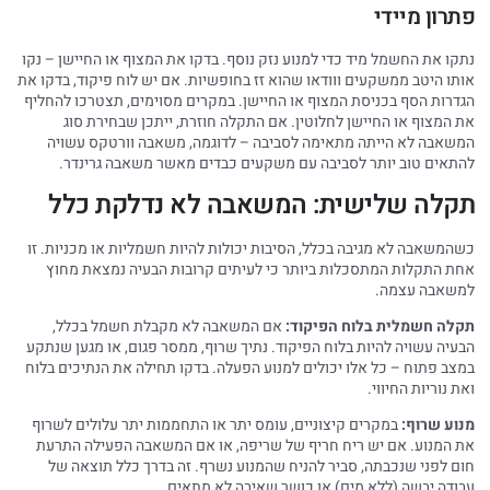
פתרון מיידי
נתקו את החשמל מיד כדי למנוע נזק נוסף. בדקו את המצוף או החיישן – נקו
אותו היטב ממשקעים ווודאו שהוא זז בחופשיות. אם יש לוח פיקוד, בדקו את
הגדרות הסף בכניסת המצוף או החיישן. במקרים מסוימים, תצטרכו להחליף
את המצוף או החיישן לחלוטין. אם התקלה חוזרת, ייתכן שבחירת סוג
המשאבה לא הייתה מתאימה לסביבה – לדוגמה, משאבה וורטקס עשויה
להתאים טוב יותר לסביבה עם משקעים כבדים מאשר משאבה גרינדר.
תקלה שלישית: המשאבה לא נדלקת כלל
כשהמשאבה לא מגיבה בכלל, הסיבות יכולות להיות חשמליות או מכניות. זו
אחת התקלות המתסכלות ביותר כי לעיתים קרובות הבעיה נמצאת מחוץ
למשאבה עצמה.
תקלה חשמלית בלוח הפיקוד:
אם המשאבה לא מקבלת חשמל בכלל,
הבעיה עשויה להיות בלוח הפיקוד. נתיך שרוף, ממסר פגום, או מגען שנתקע
במצב פתוח – כל אלו יכולים למנוע הפעלה. בדקו תחילה את הנתיכים בלוח
ואת נוריות החיווי.
מנוע שרוף:
במקרים קיצוניים, עומס יתר או התחממות יתר עלולים לשרוף
את המנוע. אם יש ריח חריף של שריפה, או אם המשאבה הפעילה התרעת
חום לפני שנכבתה, סביר להניח שהמנוע נשרף. זה בדרך כלל תוצאה של
עבודה יבשה (ללא מים) או כושר שאיבה לא מתאים.