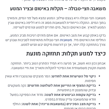
משאבה חצי-טבולה – תקלות באיטום ובציר המנוע
משאבה חצי-טבולה היא בעצם שילוב: המנוע נמצא מעל פני המים, והמאיץ
בתוך המים. התקלה הייחודית למשאבות מסוג זה היא דליפה באיטום שבין
המנוע למאיץ. אם האיטום נכשל, מים חודרים למנוע וגורמים לשריפה.
בדקו באופן קבוע את מצב האיטום. אם אתם מזהים רטיבות סביב המנוע,
החליפו את האיטום מיד.
משאבות
חצי-טבולות מתאימות לסביבות שבהן יש
צורך בתחזוקה קלה יותר, אך הן דורשות מיקום יבש ונגיש למנוע.
כיצד למנוע תקלות: תחזוקה מונעת
אבחון נכון הוא חשוב, אך מניעה היא תמיד הפתרון הטוב ביותר. תחזוקה
מונעת תקטין משמעותית את הסיכוי לתקלות ותאריך את חיי המשאבה.
ניקוי סל השיערות אחת לחודש:
הסר מוצקים שהצטברו וודא שאין
חסימות.
בדיקת המצוף או החיישן אחת לשלושה חודשים:
נקה משקעים
ובדוק שהמנגנון זז בחופשיות.
בדיקת עקומת הביצועים אחת לשנה:
מדוד את הספיקה בפועל
ווודא שהמשאבה עדיין עומדת במפרט.
בדיקת מצב הסכינים (במשאבות גרינדר) אחת לשנה:
החלף
סכינים קהים או פגומים.