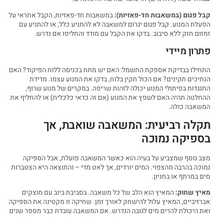
קבל פגום (במשאבות חד-פאזיות):
במשאבות חד-פאזיות, הקבל אחראי על
הפעלת המנוע. קבל פגום יגרום למשאבה לא להתניע כלל, או להתניע עם
זמזום חזק ללא סיבוב. בדקו את הקבל עם מודד והחליפו אם נדרש.
פתרון מיידי
התחילו בבדיקת אספקת החשמל: האם יש מתח בכניסה ללוח הפיקוד? האם
הנתיכים תקינים? אם הכול תקין בלוח, בדקו את המנוע עצמו. מדידת
התנגדות בפיתולי המנוע יכולה לזהות שריפה. במקרים של מנוע שרוף,
ההחלטה תהיה האם לשפץ את המנוע (אם זה כדאי כלכלית) או להחליף את
המשאבה כולה.
תקלה רביעית: המשאבה שואבת, אך
בספיקה נמוכה
מצב נוסף שמצביע על בעיה הוא כאשר המשאבה פועלת, אבל הספיקה
נמוכה בהרבה מהצפוי. המים יורדים, אך לאט מדי – והתוצאה היא הצטברות
מים במרתף או בחניון.
מאיץ שחוק:
המאיץ הוא הלב של כל משאבה. בסביבת ביוב עם מוצקים
אברזיביים, המאיץ עלול להישחק לאורך זמן. שחיקה זו מקטינה את הספיקה
ואת היכולת להרים מים לגובה הנדרש. אם המשאבה עובדת כבר מספר שנים