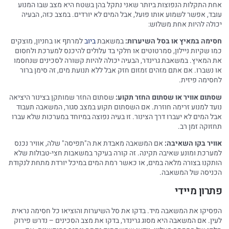
אחת התקלות הנפוצות ביותר שאני נתקל בהן בשטח היא מצב שבו המנוע
עובד, אפשר לשמוע אותו פועל, אבל המים לא יורדים. במצב כזה, הבעיה
יכולה להיות אחת משלוש:
חסימה במאיץ או בסל השיערות:
במשאבת
ביוב
למרתף או בחניון, מוצקים
כמו שקיות ניילון, סמרטוטים או חלקי בד עלולים להיכנס למערכת ולחסום
את המאיץ. במשאבת גרינדר, הבעיה יכולה להיות קשורה לסכינים שנחסמו
או נשברו. אם אתם מזהים זמזום חזק אבל ללא תנועת מים, זה סימן ברור
לחסימה פיזית.
שסתום אוויר או שסתום החזר תקוע:
שסתום החזר שמותקן בצינור היציאה
נועד למנוע זרימה חוזרת. אם השסתום תקוע במצב סגור, המשאבה תעבוד
אבל המים לא יעברו דרך הצינור. זו בעיה נפוצה במיוחד במערכות שלא עברו
תחזוקה זמן רב.
אוויר בקו השאיבה:
אם המשאבה מאבדת את ה"תפיסה" שלה, אוויר נכנס
למערכת ומונע שאיבה תקינה. זה קורה בעיקר במשאבות חצי-טבולות שלא
הותקנו בצורה מלאה במים, או כאשר רמת המים במיכל יורדת מתחת לנקודת
הכניסה של המשאבה.
פתרון מיידי
הפסיקו את המשאבה מיד. בדקו את סל השיערות והוציאו כל חסימה נראית
לעין. אם המשאבה היא מסוג גרינדר, בדקו את מצב הסכינים – נדרש פירוק