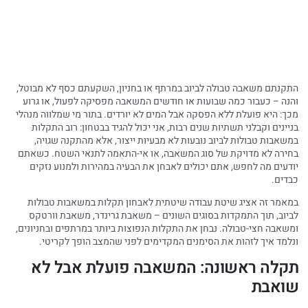
התקנתם משאבה טבולה לביוב במרתף או בחניון, השקעתם כסף לא מבוטל,
והנה – כעבור כמה שבועות או חודשים המשאבה מפסיקה לפעול, או גרוע
מכך: היא פועלת ללא הפסקה אבל המים לא יורדים. בתור מי שמלווה מנהלי
בניינים וקבלני תשתיות שנים רבות, אני יכול להגיד בבטחון: רוב התקלות
במשאבות טבולות לביוב נובעות לא מבעיות ייצור, אלא מהתקנה שגויה,
בחירה לא מדויקת של סוג המשאבה, או אי-התאמה לתנאי השטח. כשאתם
יודעים מה לחפש, אתם יכולים לאבחן את הבעיה במהירות ולמנוע נזקים
כבדים.
במאמר זה אציג שיטת עבודה שיטתית לאבחון תקלות במשאבות טבולות
לביוב, תוך התמקדות בסוגים השונים – משאבת גרינדר, משאבת וורטקס
ומשאבה חצי-טבולה. נבחן את התקלות הנפוצות ביותר במרתפים ובחניונים,
ונלמד איך לזהות את הסימנים המקדימים לפני שהמצב הופך לקריטי.
תקלה ראשונה: המשאבה פועלת אבל לא
שואבת