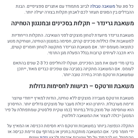
כל סוג של
משאבה טבולה
לביוב מתמודד עם אתגרים ספציפיים. הבנת
ההבדלים בין הסוגים תעזור לכם לאבחן תקלות בצורה יעילה יותר.
משאבת גרינדר – תקלות בסכינים ובמנגנון הטחינה
משאבת גרינדר מיועדת לטחון מוצקים לפני השאיבה. התקלות הייחודיות
למשאבות אלו כוללות סכינים קהים, חסימה במנגנון הטחינה, ושחיקת מנוע
כתוצאה מעומס יתר. אם משאבת הגרינדר מתקשה לטחון חומרים קשים,
היא תכבה לעיתים קרובות בגלל הפעלת מגן התרמי.
בדקו מדי פעם את מצב הסכינים, ושקלו להחליפם כל 2-3 שנים בהתאם
לעומס. אם המשאבה מתקינה בסביבה עם שפכים כבדים מאוד, ייתכן
שמשאבת וורטקס תהיה בחירה טובה יותר.
משאבת וורטקס – רגישות לחסימות גדולות
משאבת וורטקס מעבירה מוצקים ללא טחינה, הודות למאיץ ייחודי שיוצר
זרימת מערבולת. היתרון הוא יכולת מעבר של מוצקים גדולים יותר. החיסרון
הוא שחסימה של מוצק גדול במיוחד (כמו שקית פלסטיק שמתפתלת על פיר
המנוע) יכולה לעצור את המשאבה לחלוטין.
התקלה הנפוצה ביותר במשאבות וורטקס היא חסימת הכניסה או המאיץ על
ידי חומר סיבי. אם המשאבה מותקנת בחניון או במרתף עם זרימת כביסה או
טקסטיל, יש להקפיד על סל שיערות איכותי ולבצע
ניקוי
שוטף.