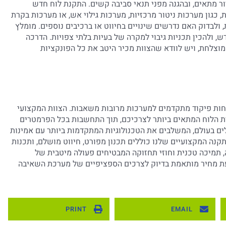
ור מתאים, ובהגנה מפני תנאי סביבה קשים. התקנת לוח חדש
גון מערכות ניטור מרכזיות, מערכות גילוי אש, או מערכות בקרת
לבדוק האם נדרשים שינויים בחיווט או ברכיבים נוספים. מומלץ
 ולהכין תכניות גיבוי למקרה של בעיות בלתי צפויות. הדרכה
וצלחת, ויש לוודא שהצוות מכיר היטב את כל הפונקציות
ות פיקוד מתקדמים למערכות מרובות משאבות. הצוות המקצועי
תחום, יסייע לכם בבחירת הלוח המתאים ביותר לצרכיכם, תוך התחשבות בכל הפרמטרים
לים בעולם, המשלבים את הטכנולוגיות המתקדמות ביותר עם אמינות
נה המקצועיים שלנו כוללים תכנון מפורט, חיווט מושלם, ותכנות
 גם שירותי הדרכה, תמיכה טכנית וחוזי תחזוקה המבטיחים פעולה מיטבית של
הצעת מחיר מותאמת בדיוק לצרכים הספציפיים של מערכת השאיבה
PRINT
EMAIL