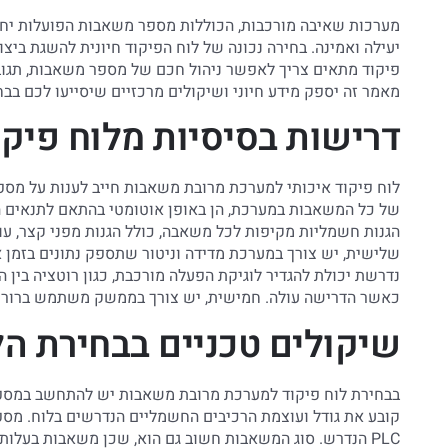
מערכות שאיבה מורכבות, הכוללות מספר משאבות הפועלות יחד
יעילה ואמינה. בחירה נכונה של לוח הפיקוד חיונית להשגת ביצ
פיקוד מתאים צריך לאפשר ניהול חכם של מספר משאבות, תגובה
מאמר זה יספק מידע חיוני ושיקולים מרכזיים שיסייעו לכם בב
דרישות בסיסיות מלוח פיק
לוח פיקוד איכותי למערכת מרובת משאבות חייב לענות על מספ
של כל המשאבות במערכת, הן באופן אוטומטי בהתאם לתנאים המש
הגנות חשמליות מקיפות לכל משאבה, כולל הגנות מפני קצר, עומס
שלישית, יש צורך במערכת מדידה וניטור שתספק נתונים בזמן 
נדרשת יכולת להגדיר לוגיקת הפעלה מורכבת, כגון רוטציה בין
כאשר הדרישה עולה. חמישית, יש צורך בממשק משתמש ברור ו
שיקולים טכניים בבחירת הל
בבחירת לוח פיקוד למערכת מרובת משאבות יש להתחשב במספר
קובע את גודל ועוצמת הרכיבים החשמליים הנדרשים בלוח. מספ