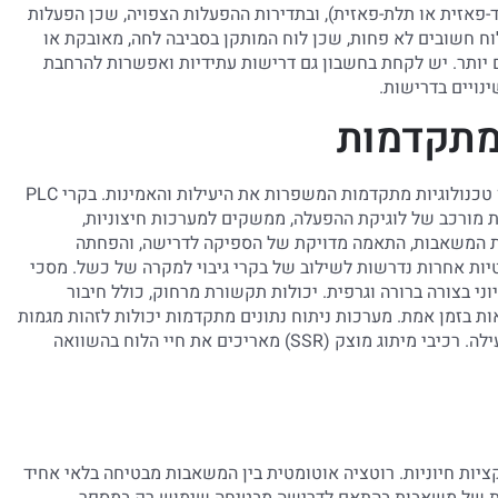
-פאזית או תלת-פאזית), ובתדירות ההפעלות הצפויה, שכן הפעלות
לוח חשובים לא פחות, שכן לוח המותקן בסביבה לחה, מאובקת או
והה יותר וחומרים עמידים יותר. יש לקחת בחשבון גם דרישות עתידיות ואפשרות להרחבת
נויים בדרישות.
 מתקדמות
לוחות פיקוד מודרניים למערכות מרובות משאבות מציעים מגוון טכנולוגיות מתקדמות המשפרות את היעילות והאמינות. בקרי PLC
 מורכב של לוגיקת ההפעלה, ממשקים למערכות חיצוניות,
אפשרים שליטה במהירות המשאבות, התאמה מדויקת של הספיקה לדרישה, והפחתה
ות אחרות נדרשות לשילוב של בקרי גיבוי למקרה של כשל. מסכי
 מידע חיוני בצורה ברורה וגרפית. יכולות תקשורת מרחוק, כולל חיבור
ת בזמן אמת. מערכות ניתוח נתונים מתקדמות יכולות לזהות מגמות
ולחזות תקלות לפני התרחשותן, ובכך לאפשר תחזוקה מונעת יעילה. רכיבי מיתוג מוצק (SSR) מאריכים את חיי הלוח בהשוואה
יות חיוניות. רוטציה אוטומטית בין המשאבות מבטיחה בלאי אחיד
גת של משאבות בהתאם לדרישה מבטיחה שימוש רק במספר