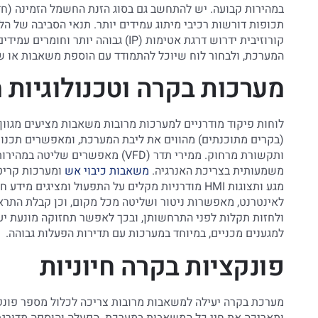
במהירות קבועה. יש להתחשב גם בסוג הזנת החשמל הזמינה (חד
תכופות דורשות רכיבי מיתוג עמידים יותר. תנאי הסביבה של ה
קורוזיבית ידרוש דרגת אטימות (IP) גב
המערכת, ולבחור לוח שיוכל להתמודד עם הוספת משאבות או שי
מערכות בקרה וטכנולוגיות
(בקרים מתוכנתים) מהווים את ליבת המערכת, ומאפשרים תכנות
ותקשורת מרחוק. ממירי תדר (VFD) מ
משמעותית בצריכת האנרגיה.
משאבות כיבוי אש
ומערכות קריטי
מגע ותצוגות HMI מודרניות מקלים על התפעול ומציגים
לאינטרנט, מאפשרות ניטור ושליטה מכל מקום, וכן קבלת התראו
למגענים מכניים, במיוחד במערכות עם תדירות הפעלות גבוהה.
פונקציות בקרה חיוניות
מערכת בקרה יעילה למשאבות מרובות צריכה לכלול מספר פונקצ
ומאריכה את חיי כל המשאבות במערכת. הפעלה והוספה מדור