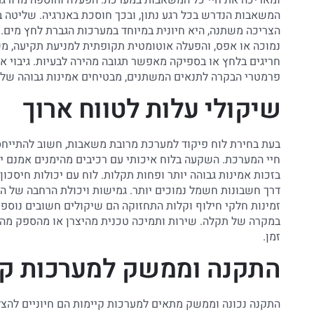
המשאבות הנדרש בכל רגע נתון, ובכך חוסכת באנרגיה. שליטה
הצריכה משתנה, היא חיונית במיוחד במערכות הגברת לחץ מים. פ
נמוכה או אפס, והפעלה אוטומטית תקופתית למניעת תקיעה, משפר
חריגים בלחץ או בספיקה מאפשר תגובה מהירה לבעיות. גיבוי
פרמטרי הבקרה לתנאים המשתנים, מבטיחים אמינות גבוהה של 
שיקולי עלות לטווח ארוך
בעת בחירת לוח פיקוד למערכת מרובת משאבות, חשוב להתייחס
חיי המערכת. השקעה בלוח איכותי עם רכיבים מהימנים אמנם יק
בזכות אמינות גבוהה יותר ופחות תקלות. לוח עם יכולות חיסכו
דרך חשבונות חשמל נמוכים יותר. גמישות ויכולת הרחבה של 
זמינות חלקי חילוף וקלות התחזוקה הם שיקולים חשובים נוספ
במקרה של תקלה. שירות ותמיכה טכנית מהיצרן או מהספק מהוו
זמן.
התקנה וממשק למערכות קי
התקנה נכונה וממשק מתאים למערכות קיימות הם חיוניים להצ