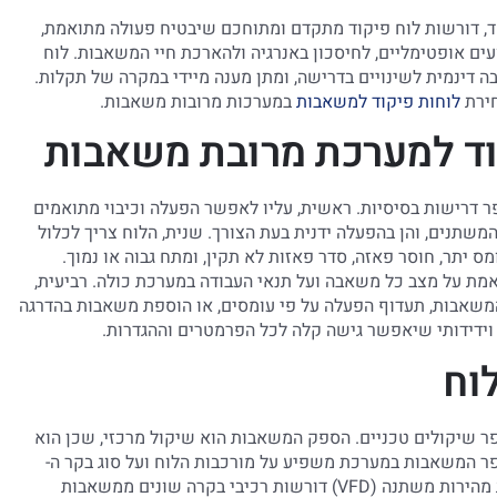
, דורשות לוח פיקוד מתקדם ומתוחכם שיבטיח פעולה מתואמת,
ועים אופטימליים, לחיסכון באנרגיה ולהארכת חיי המשאבות. לוח
 דינמית לשינויים בדרישה, ומתן מענה מיידי במקרה של תקלות.
חירת
לוחות פיקוד למשאבות
במערכות מרובות משאבות.
וד למערכת מרובת משאבות
ר דרישות בסיסיות. ראשית, עליו לאפשר הפעלה וכיבוי מתואמים
תנים, והן בהפעלה ידנית בעת הצורך. שנית, הלוח צריך לכלול
 יתר, חוסר פאזה, סדר פאזות לא תקין, ומתח גבוה או נמוך.
אמת על מצב כל משאבה ועל תנאי העבודה במערכת כולה. רביעית,
 המשאבות, תעדוף הפעלה על פי עומסים, או הוספת משאבות בהדרגה
ידידותי שיאפשר גישה קלה לכל הפרמטרים וההגדרות.
וח
 שיקולים טכניים. הספק המשאבות הוא שיקול מרכזי, שכן הוא
ר המשאבות במערכת משפיע על מורכבות הלוח ועל סוג בקר ה-
PLC הנדרש. סוג המשאבות חשוב גם הוא, שכן משאבות בעלות מהירות משתנה (VFD) דורשות רכיבי בקרה שונים ממשאבות