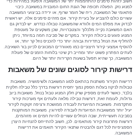
חשוב לזהות סימנים להתחממות יתר של המשאבה ולפעול במהירות כדי
למנוע נזק. הפעלה תכופה של הגנת החום המובנית במשאבה, כיבוי
פתאומי של המשאבה, ריח של חומר שרוף, או ירידה בביצועי המשאבה
עשויים כולם להצביע על בעיית קירור. אם מזהים סימנים אלה, יש ראשית
לבדוק את מפלס המים ולוודא שהמשאבה טבולה כנדרש. יש לבדוק גם
האם המשאבה נקייה מלכלוך והצטברויות, שכן משקעים על מעטפת
המנוע פוגעים ביכולת הקירור. במקרים של סביבה חמה במיוחד, ניתן
להחליף את הנוזל בתדירות גבוהה יותר כדי להכניס נוזל קר יותר, או
להוסיף אמצעי קירור חיצוניים כמו מאווררים המכוונים לכיוון בור השאיבה.
לעתים הפתרון פשוט יותר ומחייב רק שינוי בלוחות הזמנים של פעולת
המשאבה, כך שהיא תפעל בשעות הקרירות יותר של היום.
דרישות קירור לסוגים שונים של משאבות
דרישות הקירור משתנות בהתאם לסוג המשאבה ולשימושיה. משאבות
טבולות לניקוז בעלות הספק נמוך יחסית דורשות בדרך כלל טבילה חלקית
בלבד, כאשר לעתים מספיק שרק חלק המנוע טבול בנוזל. משאבות ביוב
גדולות, לעומת זאת, דורשות טבילה מלאה ולעתים אף מערכות קירור
מתקדמות. משאבות המיועדות לעבודה ממושכת ורציפה זקוקות לקירור
יעיל יותר ממשאבות המיועדות לעבודה לסירוגין. משאבות המותקנות
בסביבה תעשייתית, שבה הנוזלים עשויים להיות חמים או מזוהמים,
דורשות פתרונות קירור מותאמים. לכן, חשוב להתייחס להנחיות היצרן
הספציפיות לכל דגם ולהבטיח שתנאי הקירור תואמים את דרישות
המשאבה.