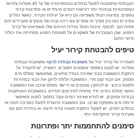
הטבולות מתוכננות לפעול בנוזלים בטמפרטורה של עד 40 מעלות צלזיוס.
טמפרטורות גבוהות יותר דורשות דגמים מיוחדים או פתרונות קירור
נוספים. צמיגות הנוזל משפיעה גם היא על יעילות הקירור, כאשר נוזלים
צמיגיים כמו בוץ סמיך או שפכים עם ריכוז גבוה של מוצקים מעבירים חום
פחות טוב. לבסוף, איכות הנוזל ומידת הזיהום שלו משפיעות על קירור
המנוע, שכן הצטברות של משקעים על מעטפת המנוע מפחיתה את יכולת
פיזור החום.
טיפים להבטחת קירור יעיל
לשמירה על קירור יעיל של
משאבות טבולות לניקוז
ומשאבות טבולות
אחרות, יש לנקוט במספר אמצעים חשובים. ראשית, יש להקפיד על
התקנת המשאבה בבור שאיבה בגודל מתאים, שמאפשר מפלס מים
מספק. אם הבור קטן מדי, המשאבה עלולה לרוקן את הבור במהירות
ולפעול ביבש. יש להתקין מצופים או חיישני מפלס שיכבו את המשאבה
כאשר מפלס המים יורד מתחת למינימום הנדרש. במשאבות המותקנות
בבורות עמוקים, יש לוודא שצינור המים עובר בסמוך למנוע ומאפשר
זרימת מים מספקת סביבו. אם המשאבה מיועדת לפעול בסביבה חמה או
בנוזלים חמים, יש לשקול התקנת מעטה קירור חיצוני או בחירת דגם עם
מערכת קירור מתקדמת יותר.
סימנים להתחממות יתר ופתרונות