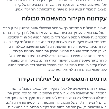
והמיסבים, לפגיעה בליפופי המנוע, ובמקרים קיצוניים אף לכשל מוחלט
של המשאבה. במאמר זה נסקור את העקרונות הבסיסיים של קירור
משאבות טבולות ונציע טיפים מעשיים להבטחת קירור יעיל ואמין.
עקרונות הקירור במשאבות טבולות
משאבות טבולות מתוכננות כך שהמנוע החשמלי אטום לחלוטין ומוגן מפני
הנוזל שבו הוא פועל, אך בה בעת מסתמך על אותו נוזל לצורך קירור. החום
שנוצר בעת פעולת המנוע מועבר דרך מעטפת המנוע אל הנוזל שסביבו.
ישנם שני סוגים עיקריים של מערכות קירור במשאבות טבולות: קירור חיצוני
וקירור פנימי. בשיטת הקירור החיצוני, הנוזל שבו המשאבה טבולה זורם
באופן טבעי סביב מעטפת המנוע ומסלק את החום. בשיטת הקירור
הפנימי, המשאבה מצוידת במערכת סירקולציה פנימית המזרימה נוזל
קירור בתוך מעטפת המנוע לשיפור הסרת החום. בשיטה זו גם נפוצה
תעלת קירור מיוחדת המובילה חלק מהנוזל הנשאב דרך מעטפת המנוע
לפני שהוא מוזרם חזרה למוצא המשאבה.
גורמים המשפיעים על יעילות הקירור
מספר גורמים משפיעים על יעילות הקירור של משאבת טבולה. רמת
הטבילה של המשאבה היא אולי הגורם החשוב ביותר. כל יצרן מציין את
המפלס המינימלי של הנוזל הנדרש להבטחת קירור תקין. מפלס נמוך מדי
יגרום לחשיפה חלקית של המנוע ולהתחממות יתר. טמפרטורת הנוזל גם
היא משמעותית, שכן נוזל חם פחות יעיל בקירור המנוע. רוב המשאבות