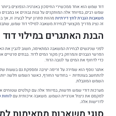
דוד שמש הוא אחד ממכשירי החיסכון באנרגיה הנפוצים ביותר ב
שמש רבים, במיוחד אלה המותקנים על גגות גבוהים או במבנים ר
משאבות הגברת לחץ דירתיות
מהוות פתרון יעיל לבעיה זו, א
זה נציג מדריך מקצועי לבחירת משאבה למילוי דוד שמש, שתבטי
הבנת האתגרים במילוי דוד
לפני שניגשים לבחירת המשאבה המתאימה, חשוב להבין את האתג
הפרשי הגבהים והמרחק בין מקור המים לדוד. בבתים פרטיים או ב
כדי לדחוף את המים עד לגובה הדוד.
אתגר נוסף הוא שמירה על זרימה יציבה ומספקת גם בשעות של צר
להתחשב בעונתיות – בחודשי החורף, כאשר השמש חלשה יותר, י
השמש המוגבלת.
מערכות דודי שמש חדשות, במיוחד אלה עם קולטים שטוחים או צ
למקסם את ניצול אנרגיית השמש. משאבה איכותית עם
לוחות 
לדרישות אלה.
סוגי משאבות מתאימות למי