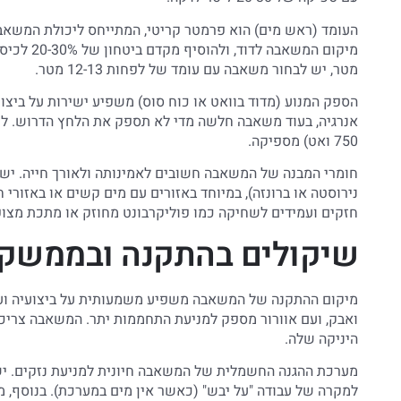
העומד (ראש מים) הוא פרמטר קריטי, המתייחס ליכולת המשאבה
מטר, יש לבחור משאבה עם עומד של לפחות 12-13 מטר.
הספק המנוע (מדוד בוואט או כוח סוס) משפיע ישירות על ביצ
750 ואט) מספיקה.
חומרי המבנה של המשאבה חשובים לאמינותה ולאורך חייה. יש 
נירוסטה או ברונזה), במיוחד באזורים עם מים קשים או באזורי 
חזקים ועמידים לשחיקה כמו פוליקרבונט מחוזק או מתכת מצופ
שיקולים בהתקנה ובממשק
מיקום ההתקנה של המשאבה משפיע משמעותית על ביצועיה ועל 
ואבק, ועם אוורור מספק למניעת התחממות יתר. המשאבה צריכ
היניקה שלה.
מערכת ההגנה החשמלית של המשאבה חיונית למניעת נזקים. יש
למקרה של עבודה "על יבש" (כאשר אין מים במערכת). בנוסף, מ