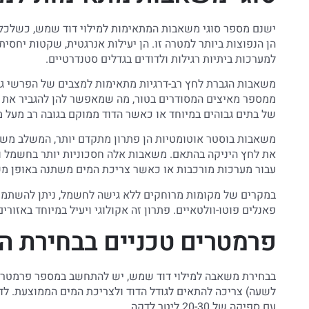
ישנם מספר סוגי משאבות המתאימות למילוי דוד שמש, כשלכל 
הן הנפוצות ביותר למטרה זו. הן יעילות אנרגטית, שקטות יחס
למערכות ביתיות רגילות ולדודים בגדלים סטנדרטיים.
משאבות הגברת לחץ רב-דרגיות מתאימות למצבים של הפרשי גבהי
ממספר מאיצים המסודרים בטור, מה שמאפשר להן להגביר את הלח
של בתים גבוהים במיוחד או כאשר הדוד ממוקם בגובה רב מעל מ
משאבות בוסטר אוטומטיות הן פתרון מתקדם יותר, המשלב מש
את לחץ היניקה בהתאם. משאבות אלה חסכוניות יותר בחשמל ומא
עבור מערכות מורכבות או כאשר צריכת המים משתנה באופן מש
במקרים של מקומות מרוחקים ללא גישה לחשמל, ניתן להשתמ
פאנלים פוטו-וולטאיים. פתרון זה אקולוגי ויעיל במיוחד באזור
פרמטרים טכניים בבחירת 
בבחירת משאבה למילוי דוד שמש, יש להתחשב במספר פרמטרים
עם ספיקה של 20-30 ליטר לדקה.