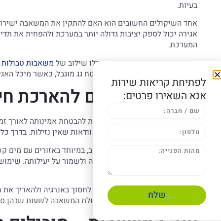
בעיות.
אחד השיקולים החשובים הוא האם להתקין את המשאבה ישירות 
אגירה יכול לספק יציבות גדולה יותר במערכת ולהפחית את תד
המערכת.
עבור מערכות מורכבות יותר, שקלו שילוב של
משאבות טבולות
ב
במערכות גדולות או בבתים עם שטח גג מוגבל, כאשר מיכל האג
לפתיחת קריאות שירות
תחזוקה וטיפים להארכת ח
אנא השאירו פרטים:
תחזוקה נכונה של המשאבה חיונית להבטחת אמינותה לאורך זמן.
(אם קיים), בדיקת רעשים חריגים וודאות שאין נזילות. בדרך כ
הגנה מפני אבנית היא שיקול חשוב, במיוחד באזורים עם מים 
יכולה להאריך משמעותית את חייה ולשמור על יעילותה. שימוש 
שעלולים לפגוע במאיץ.
ניהול חכם של זמני ההפעלה יכול לחסוך באנרגיה ולהאריך את
שלח
מתקדמות יותר המתזמנות את פעולת המשאבה לשעות שבהן סביר