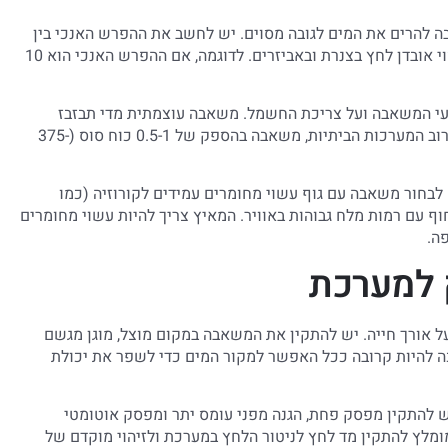
 להרים את המים לגובה מסוים. יש לחשב את ההפרש האנכי בין
מיקום המשאבה לדוד, ולהוסיף מקדם ביטחון של 20-30% לכיסוי אובדן לחץ בצנרת ובאביזרים. לדוגמה, אם ההפרש האנכי הוא 10
ועי המשאבה ועל צריכת החשמל. משאבה עוצמתית מדי תבזבז
אנרגיה, בעוד משאבה חלשה מדי לא תספק את הלחץ הדרוש. לרוב המערכות הביתיות, משאבה בהספק של 0.5-1 כוח סוס (375-
לבחור משאבה עם גוף עשוי מחומרים עמידים לקורוזיה (כמו
חוף עם רמות מלח גבוהות באוויר. המאיץ צריך להיות עשוי מחומרים
ה.
 למערכת
אורך חייה. יש להתקין את המשאבה במקום מוצל, מוגן מגשם
ה להיות קרובה ככל האפשר למקור המים כדי לשפר את יכולת
 להתקין מפסק פחת, הגנה מפני עומס יתר ומפסק אוטומטי
ומלץ להתקין מד לחץ לניטור הלחץ במערכת ולזיהוי מוקדם של