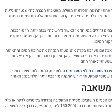
אחת יתרונות וחסרונות משלה. משאבות הגברת לחץ צנטריפוגליות
ית, ומסוגלות לספק לחץ מים קבוע. משאבות אלה מתאימות במיוחד
ם גדולים במיוחד או כאשר נדרש לחץ גבוה יותר. הן מורכבות
ץ בצורה משמעותית. מחירן גבוה יותר, אך הן חיוניות במקרים
קור המים.
אבה עם מערכת בקרה אוטומטית המזהה את צריכת המים ומתאימה
ריכות את חיי המשאבה, אך עלותן גבוהה יותר. הן אידיאליות
מעותי לאורך היום.
ש ב
משאבות מילוי מאגר מים
סולאריות, המופעלות ישירות על ידי
ים שטופי שמש, אך דורש התקנה מורכבת יותר ותלוי במזג האוויר.
המשאבה
 טכניים חשובים. ספיקת המשאבה (מדודה בליטרים לדקה או מ"ק
לשעה) צריכה להתאים לגודל הדוד ולצריכת המים הממוצעת. לדוד משפחתי סטנדרטי (150-200 ליטר), מספיקה בדרך כלל משאבה