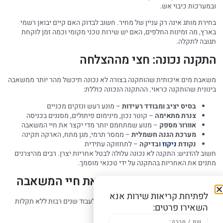
ובמערכות כיבוי אש.
בחירת מותג אינה רק עניין של מחיר. חשוב לבדוק האם קיים יבואן רשמי
בארץ, מה זמינות החלפים, האם יש שירות טכני מקומי וכמה זמן לוקחת
תגובה לתקלה.
התקנה נכונה: חצי מההצלחה
משאבת מים איכותית שהותקנה בצורה לא נכונה תיכשל מהר יותר ממשאבה
בינונית שהותקנה כראוי. ההתקנה הנכונה כוללת:
בסיס יציב ומבודד רעידות
– מונע רעש ונזקים מכניים
צנרת מתאימה
– קוטר נכון, מינימום פיתולים, מסננים בכניסה
אוורור מספק
– מנוע שמתחמם יותר מדי יקצר את חיי המשאבה
מערכת הגנה חשמלית
– ממסר תרמי, מגן מתח, הארקה תקינה
נקודת
ניקוז
ובדיקה
– לתחזוקה עתידית
חשוב להדגיש: התקנה לא נכונה עלולה לבטל אחריות יצרן. רבים מהיצרנים
מתנים את האחריות בהתקנה על ידי טכנאי מוסמך.
תחזוקה שוטפת: להאריך את חיי המשאבה
לפתיחת קריאות שירות אנא
משאבת מים שמקבלת תחזוקה נכונה יכולה לעבוד שנים רבות ללא תקלות
השאירו פרטים:
משמעותיות. תחזוקה נכונה כוללת: