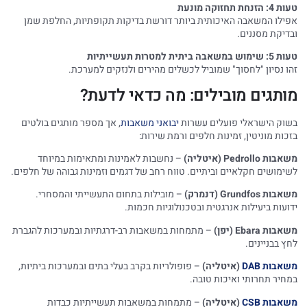
טעות 4: הזנחת תחזוקה מונעת
אפילו המשאבה האיכותית ביותר דורשת בדיקות תקופתיות, החלפת שמן
ובדיקת מסננים.
טעות 5: שימוש במשאבה ביתית למטרות תעשייתיות
זהו נסיון "לחסוך" שמוביל לכשלים מהירים ולנזקים למערכת.
מותגים מובילים: מה כדאי לדעת?
בשוק הישראלי פועלים עשרות
יבואני משאבות
, אך מספר מותגים בולטים
בזכות מוניטין, זמינות חלפים ורמת שירות:
משאבות Pedrollo (איטליה)
– נחשבות לאמינות ומתאימות במיוחד
לשימושים חקלאיים וביתיים. טווח רחב של דגמים וזמינות גבוהה של חלפים.
משאבות Grundfos (דנמרק)
– מובילות בתחום התעשייתי והמסחרי.
ידועות ביעילות אנרגטית ובטכנולוגיות חכמות.
משאבות Ebara (יפן)
– מתמחות במשאבות רב-דרגתיות ובמערכות להגברת
לחץ בבניינים.
משאבות DAB
(איטליה)
– פופולריות בקרב בעלי בתים ובמערכות ביתיות,
במחיר תחרותי ואיכות טובה.
משאבות CSB
(איטליה)
– מתמחות במשאבות תעשייתיות כבדות