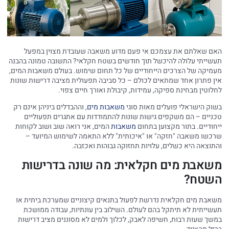
האם שאלתם את עצמכם אי פעם מדוע משאבה שעובדת מצוין במפעל
תעשייתי עלולה להיכשל תוך חודשים בשטח חקלאי? התשובה טמונה בהבנה
מעמיקה של הצרכים הייחודיים של כל תחום שימוש. בעולם משאבות המים,
אין פתרון אחד שמתאים לכולם – כל סביבה תפעולית מציבה דרישות שונות
לחלוטין מבחינת ספיקה, עמידות, קיבולת ואורך חיים צפוי.
בשוק הישראלי פועלים מאות סוגי
משאבות מים
, וההבדלים ביניהן אינם רק
טכניים – הם משקפים גישות שונות להתמודדות עם אתגרים תפעוליים
ייחודיים. בתור מקצוען בתחום
משאבות
המים, אני רואה שוב ושוב לקוחות
שרכשו משאבה "חזקה" או "איכותית" ללא התאמה לשימוש המיועד –
והתוצאה היא כשלים, עלויות תחזוקה גבוהות ואכזבה.
משאבת מים חקלאית: מה שונה בדרישות
השטח?
משאבת מים חקלאית נדרשת לפעול בתנאים קיצוניים שמערכת ביתית או
תעשייתית לא תיתקל בהם לעולם. השילוב בין עונתיות, עבודה ממושכת
במשך שעות רבות, חשיפה לאבק, לכלוך ולמים לא מסוננים מציב דרישות