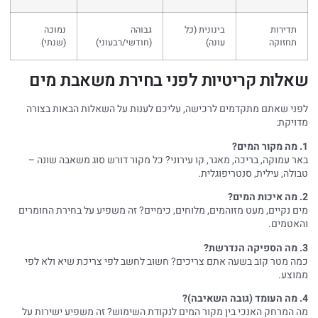
תדירות
בינונית (כל
גבוהה
נמוכה
תחזוקה
עונה)
(חודשי/רבעוני)
(שנתי)
שאלות קריטיות לפני בחירת משאבת מים
לפני שאתם מתקדמים לרכישה, עליכם לענות על השאלות הבאות בצורה
מדויקת:
1. מה מקור המים?
באר עמוקה, בריכה, מאגר, קו עירוני? כל מקור דורש סוג משאבה שונה –
טבולה, עילית, סנטריפוגלית.
2. מה איכות המים?
מים נקיים, מעט מזוהמים, מלוחים, כימיים? זה משפיע על בחירת החומרים
והאטמים.
3. מה הספיקה הנדרשת?
כמה מטר קוב בשעה אתם צריכים? חשוב לחשב לפי צריכת שיא ולא לפי
ממוצע.
4. מה העומד (גובה השאיבה)?
מה המרחק האנכי בין מקור המים לנקודת השימוש? זה משפיע ישירות על