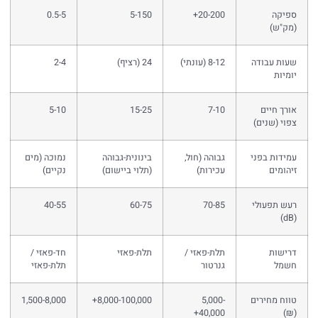
ספיקה
20-200+
5-150
0.5-5
(מק"ש)
שעות עבודה
8-12 (עונתי)
24 (רציף)
2-4
יומיות
אורך חיים
7-10
15-25
5-10
צפוי (שנים)
עמידות בפני
גבוהה (חול,
בינונית-גבוהה
נמוכה (מים
זיהומים
עכירות)
(תלוי ביישום)
נקיים)
רעש תפעולי
70-85
60-75
40-55
(dB)
דרישות
תלת-פאזי /
תלת-פאזי
חד-פאזי /
חשמל
גנרטור
תלת-פאזי
טווח מחירים
5,000-
8,000-100,000+
1,500-8,000
40,000+
(₪)