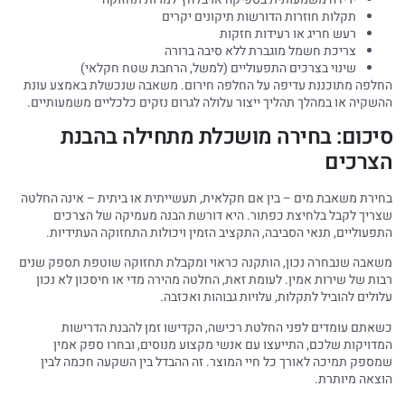
תקלות חוזרות הדורשות תיקונים יקרים
רעש חריג או רעידות חזקות
צריכת חשמל מוגברת ללא סיבה ברורה
שינוי בצרכים התפעוליים (למשל, הרחבת שטח חקלאי)
החלפה מתוכננת עדיפה על החלפה חירום. משאבה שנכשלת באמצע עונת
ההשקיה או במהלך תהליך ייצור עלולה לגרום נזקים כלכליים משמעותיים.
סיכום: בחירה מושכלת מתחילה בהבנת
הצרכים
בחירת משאבת מים – בין אם חקלאית, תעשייתית או ביתית – אינה החלטה
שצריך לקבל בלחיצת כפתור. היא דורשת הבנה מעמיקה של הצרכים
התפעוליים, תנאי הסביבה, התקציב הזמין ויכולות התחזוקה העתידיות.
משאבה שנבחרה נכון, הותקנה כראוי ומקבלת תחזוקה שוטפת תספק שנים
רבות של שירות אמין. לעומת זאת, החלטה מהירה מדי או חיסכון לא נכון
עלולים להוביל לתקלות, עלויות גבוהות ואכזבה.
כשאתם עומדים לפני החלטת רכישה, הקדישו זמן להבנת הדרישות
המדויקות שלכם, התייעצו עם אנשי מקצוע מנוסים, ובחרו ספק אמין
שמספק תמיכה לאורך כל חיי המוצר. זה ההבדל בין השקעה חכמה לבין
הוצאה מיותרת.