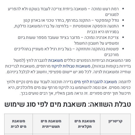
רמת רעש נמוכה – משאבה ביתית צריכה לעבוד בשקט ולא להפריע
למגורים
גודל קומפקטי – התקנה במרתף, בחדר טכני או בארון קטן
התנעה והפסקה אוטומטיות – בלחיצה על ברז המשאבה נדלקת,
בסגירתו היא נכבית
צריכת אנרגיה נמוכה – מדובר בציוד שעובד מספר שעות ביום
ומשפיע על חשבון החשמל
פשטות בהתקנה ותחזוקה – בעל בית רגיל לא מעוניין בתהליכים
מורכבים
סוגי המשאבות הביתיות הנפוצים כוללים
משאבות
להגברת לחץ (למשל
בדירות בקומות גבוהות),
משאבות טבולות לניקוז
מרתפים, משאבות לבריכות
שחייה ומשאבות לגינה. לכל סוג יש יישום ספציפי, וחשוב לא לבלבל ביניהם.
לדוגמה:
משאבה להגברת לחץ מים
בדירה תוכננה לעבוד עם מים נקיים ולחץ
כניסה מסוים. אם ננסה להשתמש בה לניקוז מרתף עם מים מלוכלכים, היא
תיכשל תוך ימים ספורים. זה נראה מובן מאליו, אך רבים טועים בכך.
טבלת השוואה: משאבת מים לפי סוג שימוש
קריטריון
משאבת מים
משאבת מים
משאבת
חקלאית
תעשייתית
מים לבית