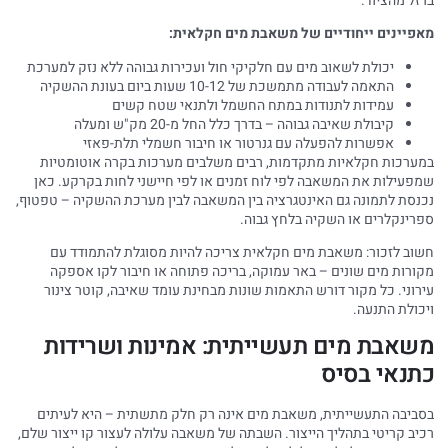
ברזל מהציוד.
מאפיינים ייחודיים של משאבת מים חקלאית:
יכולת לשאוב מים עם חלקיקי חול ועכירות גבוהה ללא נזק למערכת
התאמה לעבודה מתמשכת של 10-12 שעות ביום בעונת ההשקיה
עמידות לתנודות במתח החשמל ולתנאי שטח קשים
קיבולת שאיבה גבוהה – בדרך כלל החל מ-20 מק"ש ומעלה
אפשרות להפעלה עם גנרטור או חיבור חשמלי תלת-פאזי
במערכות חקלאיות מתקדמות, רבים משלבים מערכות בקרה אוטומטיות
שמפעילות את המשאבה לפי לוח זמנים או לפי חיישני לחות בקרקע. כאן
נכנסת לתמונה גם האינטגרציה בין המשאבה לבין מערכת ההשקיה – טפטוף,
ספרינקלרים או השקיה בלחץ גבוה.
חשוב לזכור: משאבת מים חקלאית צריכה להיות מסוגלת להתמודד עם
מקורות מים שונים – באר עמוקה, בריכה פתוחה או חיבור לקו אספקה
עירוני. כל מקור דורש התאמות שונות מבחינת עומד שאיבה, קוטר צינור
ויכולת התנעה.
משאבת מים תעשייתית: אמינות ושרידות
כתנאי בסיס
בסביבה התעשייתית, משאבת מים אינה רק חלק מתשתית – היא לעיתים
רכיב קריטי בתהליך הייצור. השבתה של משאבה עלולה לעצור קו ייצור שלם,