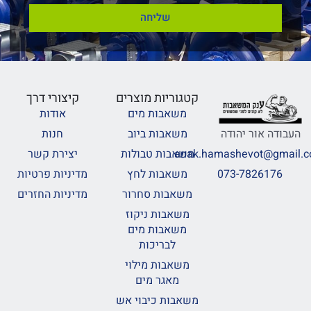
שליחה
קטגוריות מוצרים
קיצורי דרך
משאבות מים
אודות
משאבות ביוב
חנות
העבודה אור יהודה
משאבות טבולות
יצירת קשר
anak.hamashevot@gmail.
משאבות לחץ
מדיניות פרטיות
073-7826176
משאבות סחרור
מדיניות החזרים
משאבות ניקוז
משאבות מים
לבריכות
משאבות מילוי
מאגר מים
משאבות כיבוי אש