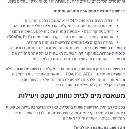
וההפסדים הכלכליים עלולים להגיע לעשרות ואף מאות אלפי שקלים ביום.
דרישות ייחודיות ממשאבת מים תעשייתית:
יכולת לעבוד ברציפות 24/7 ללא הפסקה במשך חודשים
עמידות בפני מים חמים, כימיקלים, או נוזלים בעלי צמיגות גבוהה
דיוק בספיקה ובלחץ – סטיות קטנות עלולות לפגוע באיכות המוצר
אפשרות לחיבור למערכות ניטור ובקרה תעשייתיות (SCADA, PLC)
עמידה בתקנים בינלאומיים ובדרישות בטיחות מחמירות
משאבות תעשייתיות
רבות בנויות ממתכות מיוחדות – נירוסטה, ברונזה או
סגסוגות עמידות בפני קורוזיה. השקעה ראשונית גבוהה יותר מחזירה את
עצמה דרך אמינות גבוהה ועלויות תחזוקה נמוכות לאורך זמן.
בתעשיות כמו מזון ומשקאות, תרופות או כימיקלים, נדרשות
משאבות
בעלות
אישורים מיוחדים – FDA, ISO, ATEX – התואמים את דרישות הרגולציה
והבטיחות בתחום. אלו אינם "שיפורים נחמדים" אלא דרישות חובה
שבלעדיהן לא ניתן להפעיל את המערכת כלל.
משאבת מים לבית: נוחות, שקט ויעילות
בסביבה הביתית, הדרישות שונות בתכלית. כאן לא מדובר בפעילות 24 שעות
ביממה או בעומסים קיצוניים, אלא בשימוש יומיומי לצרכי משק בית –
מקלחות, כביסה, השקיה ומילוי מאגרים.
מה חשוב במשאבת מים לבית?