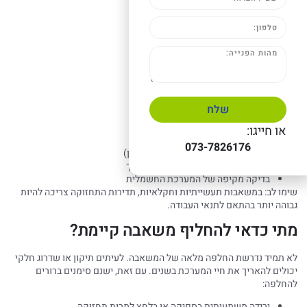
בדיקות חודשיות:
בדיקת רעשים חריגים ורעידות
מדידת טמפרטורת המנוע
בדיקת דליפות
תחזוקה רבעונית:
בדיקת מסננים וניקויים
בדיקת לחץ ספיקה
שלח
בדיקת חיבורים חשמליים
או חייגו:
תחזוקה שנתית:
073-7826176
החלפת שמן (במשאבות עם מנוע שמן)
החלפת אטמים ומיסבים במידת הצורך
בדיקה מקיפה של המערכת החשמלית
שימו לב: במשאבות תעשייתיות וחקלאיות, תדירות התחזוקה צריכה להיות
גבוהה יותר בהתאם לתנאי העבודה.
מתי כדאי להחליף משאבה קיימת?
לא תמיד נדרשת החלפה מלאה של המשאבה. לעיתים תיקון או שדרוג חלקי
יכולים להאריך את חיי המערכת בשנים. עם זאת, ישנם סימנים ברורים
להחלפה:
ירידה משמעותית בספיקה או בלחץ למרות תחזוקה