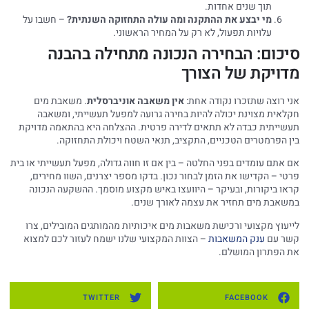
תוך שנים אחדות.
מי יבצע את ההתקנה ומה עולה התחזוקה השנתית?
– חשבו על
עלויות תפעול, לא רק על המחיר הראשוני.
סיכום: הבחירה הנכונה מתחילה בהבנה
מדויקת של הצורך
אני רוצה שתזכרו נקודה אחת:
אין משאבה אוניברסלית
. משאבת מים
חקלאית מצוינת יכולה להיות בחירה גרועה למפעל תעשייתי, ומשאבה
תעשייתית כבדה לא תתאים לדירה פרטית. ההצלחה היא בהתאמה מדויקת
בין הפרמטרים הטכניים, התקציב, תנאי השטח ויכולת התחזוקה.
אם אתם עומדים בפני החלטה – בין אם זו חווה גדולה, מפעל תעשייתי או בית
פרטי – הקדישו את הזמן לבחור נכון. בדקו מספר יצרנים, השוו מחירים,
קראו ביקורות, ובעיקר – היוועצו באיש מקצוע מוסמך. ההשקעה הנכונה
במשאבת מים תחזיר את עצמה לאורך שנים.
לייעוץ מקצועי ורכישת משאבות מים איכותיות מהמותגים המובילים, צרו
קשר עם
ענק המשאבות
– הצוות המקצועי שלנו ישמח לעזור לכם למצוא
את הפתרון המושלם.
TWITTER
FACEBOOK