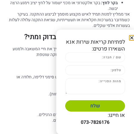
בקר לחץ:
בקר אלקטרוני או מכני ישמור על לחץ יציב וימנע הרצה
יבשה.
אני ממליץ לפנות תמיד לאיש מקצוע מוסמך לביצוע ההתקנה. בעיקר
כשמדובר במערכות חקלאיות או תעשייתיות, שגיאת התקנה עלולה לעלות
בעשרות אלפי שקלים.
תחזוקה מונעת: מה צריך לבדוק ומתי?
לפתיחת קריאות שירות אנא
השאירו פרטים:
תחזוקה מונעת היא הדרך הטובה ביותר להאריך את חיי המשאבה ולמנוע
תקלות פתאומיות. הנה רשימת ביקורת לתחזוקה שוטפת:
תחזוקה חודשית
בדיקה ויזואלית של המשאבה: האם יש סימני דליפה, חלודה או
רעשים חריגים?
ניקוי
מסנן המים במקור השאיבה.
בדיקת מפלס השמן (במשאבות מסוימות).
תחזוקה רבעונית
שלח
או חייגו:
בדיקת לחץ המערכת והשוואתו לערכים הרגילים.
בדיקת חיבורים חשמליים ומצב הכבלים.
073-7826176
בדיקת תקינות הבקר והממסר.