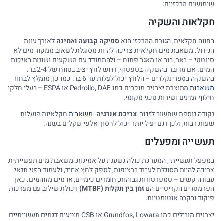
שימושים מרכזיים:
חקלאות והשקיה
בחווה חקלאית, הגורם המרכזי הוא
ספיקה קבועה ואמינה
לאורך עונת
הגידול. משאבת מים חקלאית צריכה להיות מסוגלת לשאוב ממקור מים לא
סינטטי – באר, בור או מאגר פתוח – ולהתמודד עם משקעים ושונות באיכות
המים. אם מדובר בהשקיה בטפטוף, דרוש לחץ יציב בטווח של 2-4 בר.
בהשקיה בספרינקלרים – הלחץ יכול לעלות עד 6 בר. כמו כן, מומלץ לבחור
משאבות
מתוצרת יצרנים מוכרים כמו Pedrollo, DAB או ESPA – בעלי חלקי
חילוף זמינים ושירות טכני מקומי.
נקודה נוספת שחשוב לזכור:
צריכת אנרגיה
.
משאבות
חקלאיות פועלות
שעות רבות, ולכן דגם יעיל יותר יכול לחסוך אלפי שקלים בשנה.
תעשייה ומפעלים
במפעל תעשייתי, המערכת כולה נשענת על אמינות. משאבת מים תעשייתית
צריכה להיות מסוגלת לעבוד ברציפות, לספק לחץ אחיד, ולעמוד בפני תנאי
עבודה קשים – טמפרטורות גבוהות, חומרים כימיים, או מים מזוהמים. כאן
הפרמטרים הקריטיים הם
זמן בין תקלות (MTBF)
ויכולת שילוב עם מערכות
פיקוד ובקרה אוטומטיות.
יצרנים מובילים כמו Grundfos, Lowara או CSB מציעים דגמים תעשייתיים