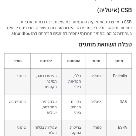
CSB (איטליה)
CSB היא יצרנית איטלקית המתמחה במשאבות רב-דרגתיות אנכיות
ומשאבות להגברת לחץ במבנים גבוהים ובמערכות תעשייה. מוצריהם ידועים
בעמידות גבוהה ובמחיר תחרותי יחסית למותגים פרימיום כמו Grundfos.
טבלת השוואת מותגים
מותג
מקור
התמחות
יתרונות
מחיר
Pedrollo
איטליה
כללי,
זמינות גבוהה,
בינוני
חקלאות,
תמיכה
ביתי
מקומית
DAB
איטליה
בקרים
טכנולוגיה
בינוני-גבוה
חכמים,
מתקדמת,
ביתי
יעילות
ESPA
ספרד
בריכות,
עמידות בכלור
בינוני
הסקה
ומלח