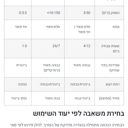
הספק (כ״ס)
3-50
10-150+
0.5-2
מתח
תלת-פאזי /
תלת-פאזי
חד-פאזי
חד-פאזי
שעות עבודה
4-12
24/7
1-3
ביום
עמידות בפני
גבוהה מאוד
גבוהה מאוד
בינונית
שחיקה
(כימיקלים)
רמת רעש
בינונית-גבוהה
בינונית-גבוהה
נמוכה
מחיר (ממוצע)
בינוני-גבוה
גבוה מאוד
נמוך-בינוני
בחירת משאבה לפי יעוד השימוש
הבחירה הנכונה מתחילה בהגדרה מדויקת של הצורך. להלן פירוט לפי סוגי