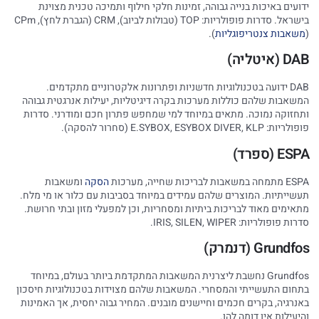
ידועים באיכות בנייה גבוהה, זמינות חלקי חילוף ותמיכה טכנית מצוינת
בישראל. סדרות פופולריות: TOP (טבולות לביוב), CRM (הגברת לחץ), CPm
(
משאבות צנטריפוגליות
).
DAB (איטליה)
DAB ידועה בטכנולוגיות חדשניות ופתרונות אלקטרוניים מתקדמים.
המשאבות שלהם כוללות מערכות בקרה דיגיטליות, יעילות אנרגטית גבוהה
ותחזוקה נמוכה. מתאים במיוחד למי שמחפש פתרון חכם ומודרני. סדרות
פופולריות: E.SYBOX, ESYBOX DIVER, KLP (סחרור להסקה).
ESPA (ספרד)
ESPA מתמחה במשאבות לבריכות שחייה, מערכות
הסקה
ומשאבות
תעשייתיות. המוצרים שלהם עמידים במיוחד בסביבות עם כלור או מי מלח.
מתאימים מאוד לבריכות ביתיות ומסחריות, וכן למפעלי מזון ובתי חרושת.
סדרות פופולריות: IRIS, SILEN, WIPER.
Grundfos (דנמרק)
Grundfos נחשבת ליצרנית המשאבות המתקדמת ביותר בעולם, במיוחד
בתחום התעשייתי והמסחרי. המשאבות שלהם מצוידות בטכנולוגיות חיסכון
באנרגיה, בקרים חכמים וחיישנים מובנים. המחיר גבוה יחסית, אך האמינות
והיעילות אין דומה להן.