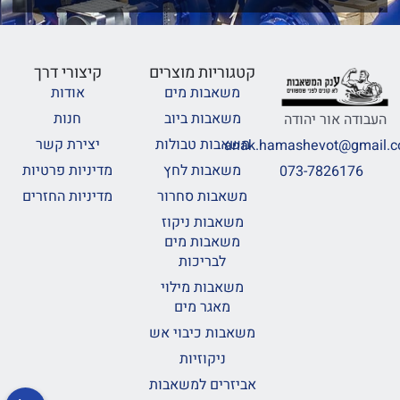
קטגוריות מוצרים
קיצורי דרך
משאבות מים
אודות
משאבות ביוב
חנות
העבודה אור יהודה
משאבות טבולות
יצירת קשר
anak.hamashevot@gmail.
משאבות לחץ
מדיניות פרטיות
073-7826176
משאבות סחרור
מדיניות החזרים
משאבות ניקוז
משאבות מים
לבריכות
משאבות מילוי
מאגר מים
משאבות כיבוי אש
ניקוזיות
אביזרים למשאבות