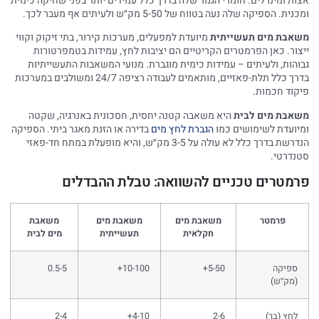
אצות ומינרלים. חומרי הגמר שלה בדרך כלל עמידים יותר בפני שחיקה כימית
ומכנית. הספיקה שלה נעה בטווח של 5-50 מק״ש ולעיתים אף מעבר לכך.
משאבת מים תעשייתית
מיועדת למפעלים, מערכות קירור, בתי זיקוק וקווי
ייצור. כאן הפרמטרים הקריטיים הם יציבות לחץ, עמידות בטמפרטורות
גבוהות, ולעיתים – עמידות כימית מוגברת. מנועי המשאבות התעשייתיות
בדרך כלל תלת-פאזיים, מותאמים לעבודה רציפה 24/7 ומשולבים במערכות
פיקוד חכמות.
משאבת מים לבית
היא משאבה קטנה יחסית, חסכונית באנרגיה, שקטה
ומיועדת לשימושים כמו
הגברת לחץ מים
בדירה או הזנת מאגר ביתי. הספיקה
הנדרשת בדרך כלל לא עולה על 3-5 מק״ש, והיא מופעלת במתח חד-פאזי
סטנדרטי.
פרמטרים טכניים להשוואה: טבלת ההבדלים
פרמטר
משאבת מים
משאבת מים
משאבת
חקלאית
תעשייתית
מים לבית
ספיקה
5-50+
10-100+
0.5-5
(מק״ש)
לחץ (בר)
2-6
4-10+
2-4