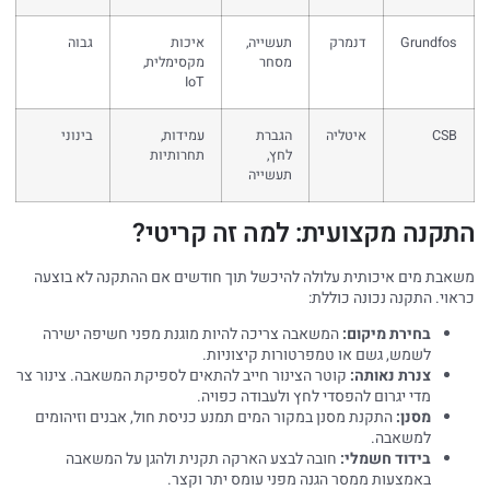
Grundfos
דנמרק
תעשייה,
איכות
גבוה
מסחר
מקסימלית,
IoT
CSB
איטליה
הגברת
עמידות,
בינוני
לחץ,
תחרותיות
תעשייה
התקנה מקצועית: למה זה קריטי?
משאבת מים איכותית עלולה להיכשל תוך חודשים אם ההתקנה לא בוצעה
כראוי. התקנה נכונה כוללת:
בחירת מיקום:
המשאבה צריכה להיות מוגנת מפני חשיפה ישירה
לשמש, גשם או טמפרטורות קיצוניות.
צנרת נאותה:
קוטר הצינור חייב להתאים לספיקת המשאבה. צינור צר
מדי יגרום להפסדי לחץ ולעבודה כפויה.
מסנן:
התקנת מסנן במקור המים תמנע כניסת חול, אבנים וזיהומים
למשאבה.
בידוד חשמלי:
חובה לבצע הארקה תקנית ולהגן על המשאבה
באמצעות ממסר הגנה מפני עומס יתר וקצר.