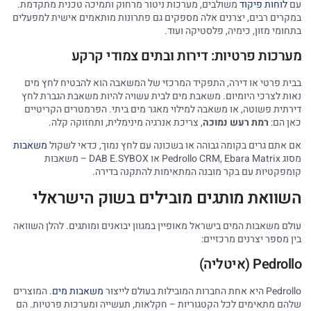
עם
לוחות פיקוד
משולבים, מערכות ניטור מרחוק ותמיכה טכנית מתקדמת.
במקרים רבים, יצרנים אלה מספקים גם פתרונות מותאמים אישית למפעלים
בתחומי מזון, כימיה, פלסטיקה ועוד.
מערכות פרטיות: דירות ובתים צמודי קרקע
בבית פרטי או דירה, התפקיד המרכזי של המשאבה הוא להבטיח לחץ מים
נאות לצרכי היומיום. משאבת מים לבית עשויה להיות משאבת הגברת לחץ
דירתית פשוטה, או משאבה למילוי מאגר מים ביתי. הפרמטרים הקריטיים
כאן הם:
רמת רעש נמוכה
, צריכת אנרגיה מינימלית, ותחזוקה קלה.
אם אתם גרים בקומה גבוהה או בשכונה עם לחץ נמוך, כדאי לשקול
משאבות
מסוג Pedrollo CRM, Ebara Matrix או DAB E.SYBOX – משאבות
קומפקטיות עם בקר מובנה המתאימות להתקנה בדירה.
השוואת מותגים מובילים בשוק הישראלי
עולם משאבות המים בישראל מאופיין במגוון יבואנים ומותגים. להלן השוואה
בין מספר יצרנים מרכזיים:
Pedrollo (איטליה)
Pedrollo היא אחת החברות המובילות בעולם לייצור
משאבות מים
. המוצרים
שלהם מתאימים לכל הקטגוריות – חקלאות, תעשייה ומערכות פרטיות. הם