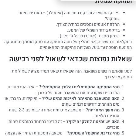
תחזוקה שנתית
פירוק המשאבה ובדיקת המשוחה (אימפלר) – האם יש סימני
שחיקה?
החלפת אטמים ומסבים במידת הצורך.
בדיקת בידוד חשמלי של המנוע.
שימון מסבים (אם נדרש על פי יצרן).
בחקלאות ובתעשייה, אני ממליץ על חוזה תחזוקה עם ספק מוסמך. התחזוקה
המונעת חוסכת עד 70% מעלויות התיקונים הפתאומיים.
שאלות נפוצות שכדאי לשאול לפני רכישה
לפני שאתם רוכשים משאבה, הנה השאלות שאני תמיד מציע לשאול את
הספק או היצרן:
מהי הספיקה המקסימלית והלחץ המקסימלי?
– אלה הפרמטרים
המרכזיים שקובעים אם המשאבה תענה על הצורך.
האם המשאבה מתאימה לאיכות המים שלי?
– מי קידוח, מי ברז, או
מים מזוהמים דורשים דגמים שונים.
מה משך האחריות?
– משאבה איכותית אמורה לבוא עם 2-3 שנות
אחריות מלאות.
האם יש זמינות לחלקי חילוף?
– זה קריטי במיוחד במותגים פחות
מוכרים.
מהי צריכת החשמל השנתית?
– משאבה חסכונית תחזיר את עצמה