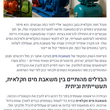
מנהל חווה חקלאית בנגב התקשר אליי לפני כמה שבועים. הוא סיפר
שהשקיע כספים רבים במשאבה חדשה למערכת ההשקיה שלו, אך תוך
שבועיים היא התחילה להראות בעיות. התברר שהמשאבה שנבחרה הייתה
מתאימה לשימוש תעשייתי, אך לא לתנאי השטח החקלאיים ולאיכות המים
שלו. זהו מקרה אופייני לבחירה שגויה של משאבת מים, שעלולה לעלות
ביוקר במונחים של כסף, זמן והפסדי יבול או ייצור.
מציאות השוק המקומי של
משאבות מים
מציבה אתגר רב מול רוכשים: מגוון
עצום של דגמים, יצרנים, פרמטרים טכניים וטווחי מחירים – כולם נועדו
לשימושים שונים לחלוטין. אני רוצה לסייע לכם להבין את ההבדלים
המהותיים בין סוגי המשאבות השונים ולבחור נכון לפי יעוד השימוש.
הבדלים מהותיים בין משאבת מים חקלאית,
תעשייתית וביתית
הבחירה הראשונה שעומדת בפני כל רוכש היא להבין את הקטגוריה הנכונה.
משאבת מים חקלאית
נבנית כדי לעמוד בעומסים כבדים לאורך עונות גידול
ארוכות. היא מותאמת למי קידוח או מאגרים שעלולים להכיל חלקיקי חול,