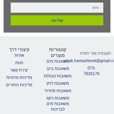
שליחה
קטגוריות
קיצורי דרך
העבודה אור יהודה
מוצרים
אודות
anak.hamashevot@gmail.
משאבות מים
חנות
073-
משאבות ביוב
יצירת קשר
7826176
משאבות טבולות
מדיניות פרטיות
משאבות לחץ
מדיניות החזרים
משאבות סחרור
משאבות ניקוז
משאבות מים
לבריכות