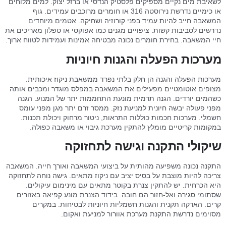
לשאיבת מים נקיים מספיקים פלסטיק הנדסי או ברזל יצוק. למים מלוחים
או כימיים נדרשת נירוסטה 316 או חומרים מרוכבים עמידים. גוף
המשאבה חייב להיות עמיד בפני קורוזיה ושחיקה. אטמים מיוחדים
נדרשים לסביבות קשות. ציפויים מגנים כמו אפוקסי או טפלון מאריכים את
חיי המשאבה. בחירת חומרים נכונה מבטיחה אמינות ועמידות לטווח ארוך.
מערכות הפעלה והגנות חיוניות
מערכות הפעלה והגנה הן חלק בלתי נפרד ממשאבת ניקוז איכותית.
מצופים אוטומטיים מפעילים את המשאבה במפלס מוגדר ומכבים אותה
כשהמים יורדים. הגנה תרמית מונעת התחממות יתר של המנוע. הגנה
מפני פעולה יבשה חיונית למניעת נזק. ממסר זרם יתר מגן מפני עומס
חשמלי. מערכות חכמות כוללות התראות, ניטור מרחוק ויכולת תכנות.
במקומות קריטיים מומלץ להתקין מערכת גיבוי או משאבה כפולה.
שיקולי התקנה וגישה לתחזוקה
התקנה נכונה משפיעה מהותית על ביצועי המשאבה ואורך חייה. המשאבה
צריכה להיות מוצבת על בסיס יציב עם ניקוז מתאים. גישה נוחה לתחזוקה
היא הכרחית. יש להתקין צנרת בקוטר מתאים עם מינימום עיקולים.
שסתומי סגירה ואל-חזור הם חובה. בידוד הצנרת מונע קפיאה באזורים
קרים. הארקה תקנית והגנות חשמליות חיוניות לבטיחות. במקרים
מסוימים נדרשת התקנת מערכת אוורור למניעת ואקום.