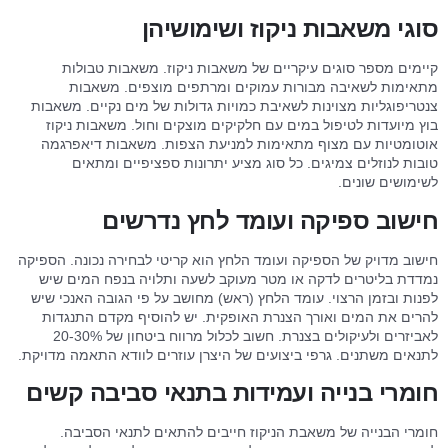
סוגי משאבות ניקוז ושימושיהן
קיימים מספר סוגים עיקריים של משאבות ניקוז. משאבות טבולות
מתאימות לשאיבה מבורות עמוקים ומרתפים מוצפים. משאבות
צנטריפוגליות מצוינות לשאיבת כמויות גדולות של מים נקיים. משאבות
בוץ מיועדות לטיפול במים עם חלקיקים מוצקים וחול. משאבות ניקוז
אוטומטיות עם מצוף מתאימות למניעת הצפות. משאבות דיאפרגמה
טובות לנוזלים צמיגים. כל סוג מציע יתרונות ספציפיים ומתאים
לשימושים שונים.
חישוב ספיקה ועומד לחץ נדרשים
חישוב מדויק של הספיקה ועומד הלחץ הוא קריטי לבחירה נכונה. הספיקה
נמדדת בליטרים לדקה או מטר מעוקב לשעה ותלויה בנפח המים שיש
לפנות ובזמן הרצוי. עומד הלחץ (ראש) מחושב על פי הגובה האנכי שיש
להרים את המים ואורך הצנרת האופקית. יש להוסיף מקדם התנגדות
לאביזרים ולעיקולים בצנרת. חשוב לכלול מרווח ביטחון של 20-30%
לתנאים משתנים. גרפי ביצועים של היצרן עוזרים לוודא התאמה מדויקת.
חומרי בנייה ועמידות בתנאי סביבה קשים
חומרי הבנייה של משאבת הניקוז חייבים להתאים לתנאי הסביבה.