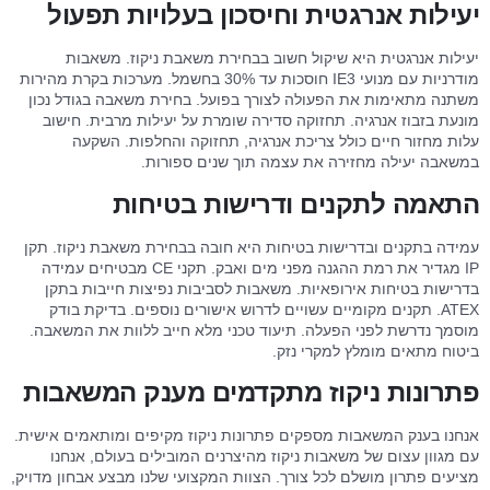
יעילות אנרגטית וחיסכון בעלויות תפעול
יעילות אנרגטית היא שיקול חשוב בבחירת משאבת ניקוז. משאבות
מודרניות עם מנועי IE3 חוסכות עד 30% בחשמל. מערכות בקרת מהירות
משתנה מתאימות את הפעולה לצורך בפועל. בחירת משאבה בגודל נכון
מונעת בזבוז אנרגיה. תחזוקה סדירה שומרת על יעילות מרבית. חישוב
עלות מחזור חיים כולל צריכת אנרגיה, תחזוקה והחלפות. השקעה
במשאבה יעילה מחזירה את עצמה תוך שנים ספורות.
התאמה לתקנים ודרישות בטיחות
עמידה בתקנים ובדרישות בטיחות היא חובה בבחירת משאבת ניקוז. תקן
IP מגדיר את רמת ההגנה מפני מים ואבק. תקני CE מבטיחים עמידה
בדרישות בטיחות אירופאיות. משאבות לסביבות נפיצות חייבות בתקן
ATEX. תקנים מקומיים עשויים לדרוש אישורים נוספים. בדיקת בודק
מוסמך נדרשת לפני הפעלה. תיעוד טכני מלא חייב ללוות את המשאבה.
ביטוח מתאים מומלץ למקרי נזק.
פתרונות ניקוז מתקדמים מענק המשאבות
אנחנו בענק המשאבות מספקים פתרונות ניקוז מקיפים ומותאמים אישית.
עם מגוון עצום של משאבות ניקוז מהיצרנים המובילים בעולם, אנחנו
מציעים פתרון מושלם לכל צורך. הצוות המקצועי שלנו מבצע אבחון מדויק,