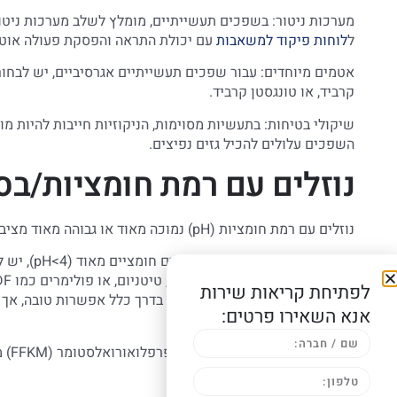
ל
לוחות פיקוד למשאבות
עם יכולת התראה והפסקת פעולה אוטו
קרביד, או טונגסטן קרביד.
השפכים עלולים להכיל גזים נפיצים.
נוזלים עם רמת חומציות/בסי
נוזלים עם רמת חומציות (pH) נמוכה מאוד או גבוהה מאוד מציבים אתגרים ייחודיים:
חומציות גב
לפתיחת קריאות שירות
(pH>10), פלדת אל-חלד 316 היא בדרך כלל א
אנא השאירו פרטים:
האסטלוי.
אטמי
והבסיסיים.