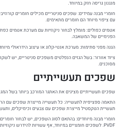
מנגנון גריסה חזק במיוחד.
עם ציפוי מיוחד הם חומרים מתאימים.
אטמים כפולים: מומלץ לבחור ניקוזיות עם מערכת אטמים כפו
הפנימיים של המשאבה.
הגנה מפני סתימות: מערכת אנטי-קלוג או עיצוב הידראולי מיוחד
ציוד אוורור: בשל הגזים הנפלטים משפכים סניטריים, יש לשקו
מסוכנים.
שפכים תעשייתיים
שפכים תעשייתיים מציגים את האתגר המורכב ביותר בשל המגוו
התאמה ספציפית לתעשייה: כל תעשייה מייצרת שפכים עם הרכב 
תעשיית הטקסטיל מייצרת שפכים עם צבעים וכימיקלים, ותעש
חומרי מבנה מיוחדים: בהתאם לסוג השפכים, יש לבחור חומרים כ
PVDF. לשפכים חומציים במיוחד, אף עשויות להידרש ניקוזיות עם ציפוי קרמי או משאבות פנאומטיות ללא חלקים מתכתיים.