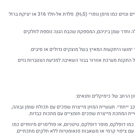
חומרי מבנה עמידים: שפכים סניטריים מכילים חומרים קורוזיביים וגזים כמו מימן גופרי (H₂S). פלדת אל-חלד 316 או יציקת ברזל
לה וחדר שמן ביניהם, המספקת שכבת הגנה נוספת לחלקים
 ימנעו היתקעות המאיץ בשל מוצקים גדולים או סיבים.
ל התקנת מערכת אוורור בבור השאיבה למניעת הצטברות גזים
ן הרחב של כימיקלים ותנאים:
ייחודי. תעשיית המזון מייצרת שפכים עם תכולת שומן גבוהה,
יית המתכת מייצרת שפכים חומציים עם מתכות כבדות.
מו דופלקס, סופר דופלקס, טיטניום, או פולימרים מיוחדים כמו