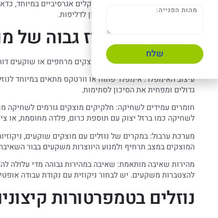
מערכות זרימה פתוחה: עבור כימיקלים אגרסיביים במיוחד, כדאי
(Sealless), המפחיתות את הסיכון לדליפות.
נוזלים עם ריכוז גבוה של מ
שלח
נוזלים המכילים ריכוז גבוה של מוצקים מרחפים או שוקעים דו
עיצוב האימפלר: אימפלר פתוח או וורטקס מתאים במיוחד לנוז
גדולים ומפחית את הסיכון לסתימות.
חומרים עמידים לשחיקה: חלקיקים מוצקים גורמים לשחיקה מוא
לשחיקה כמו ברזל יצוק עם תוספת כרום, פלדה מחוסמת, או ציפ
המוצקים במצב תרחיף ולמנוע היווצרות משקעים בבור השאיבה.
מהירות שאיבה מותאמת: שאיבה במהירות גבוהה מדי עלולה להג
להצטברות משקעים. יש לבחור ניקוזית עם נקודת עבודה אופטימ
נוזלים בטמפרטורות קיצוניו