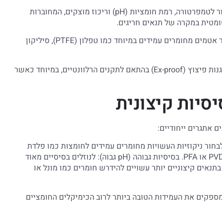
מערכות ניטור: בשפכים תעשייתיים, מומלץ לשלב מערכות ניטור לטמפרטורה, רמת חומציות (pH) וריכוז מוצקים, המחוברות
מטית במקרה של תנאים חריגים.
אטמים מיוחדים: עבור שפכים תעשייתיים אגרסיביים, יש לבחור אטמים מחומרים עמידים במיוחד כמו טפלון (PTFE), סיליקון
שיקולי בטיחות: בתעשיות מסוימות, הניקוזיות חייבות להיות מוגנות פיצוץ (Ex-proof) בהתאם לתקנים הרלוונטיים, במיוחד כאשר
סיות קיצונית
והה (pH נמוך): לנוזלים חומציים מאוד (pH<4), יש לבחור ניקוזיות העשויות מחומרים עמידים לחומצות כמו פלדת
אל-חלד סדרה 316 או גבוהה יותר, טיטניום, או פולימרים כמו PVDF או PFA. בסיסיות גבוהה (pH גבוה): לנוזלים בסיסיים מאוד
פשרות טובה, אך בתנאים קיצוניים יותר עשויים להידרש חומרים כמו מונל או
ם: אטמי PTFE (טפלון) או פרפלואורואלסטומר (FFKM) מספקים את העמידות הטובה ביותר לרוב הכימיקלים החומציים