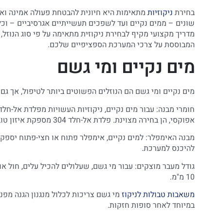
בחירת
ניקוזיות
מתאימות היא חיונית להבטחת פעולה אמינה ואור
שונים – ממים נקיים ועד לשפכים תעשייתיים אגרסיביים – וכל 
מדריך מקצועי מקיף לבחירת ניקוזית מתאימה על פי סוג הנוזל
המבוססת על צרכי המערכת הספציפיים שלכם.
מים נקיים ומי גשם
מים נקיים ומי גשם הם הנוזלים הפשוטים ביותר לטיפול, אך גם
אפוקסי, הן בחירה מצוינת. פלדת אל-חלד 304 מספקת איזון טוב בין עלות לעמידות כאשר מדובר במים רגילים.
מבנה האימפלר: למים נקיים, אימפלר פתוח או חצי-פתוח יספק
להיכנס למערכת.
גודל מעבר מוצקים: עבור מי גשם, שעלולים להכיל עלים, חול א
10 מ"מ.
משאבות טבולות לניקוז
מי גשם צריכות לכלול מנגנון הגנה מפני
במיוחד לאחר סופות חזקות.