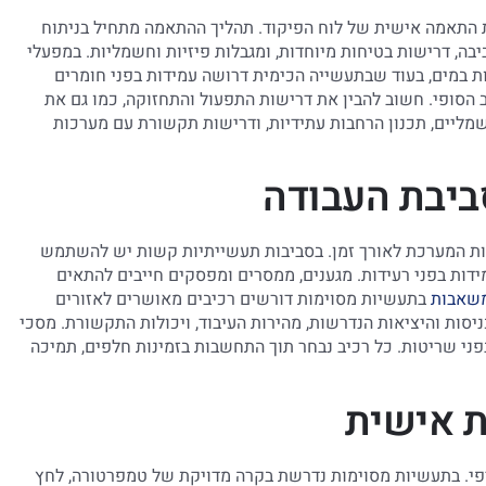
ת התאמה אישית של לוח הפיקוד. תהליך ההתאמה מתחיל בניתוח
בה, דרישות בטיחות מיוחדות, ומגבלות פיזיות וחשמליות. במפעלי
ות במים, בעוד שבתעשייה הכימית דרושה עמידות בפני חומרים
ב הסופי. חשוב להבין את דרישות התפעול והתחזוקה, כמו גם את
מליים, תכנון הרחבות עתידיות, ודרישות תקשורת עם מערכות
ביבת העבודה
נות המערכת לאורך זמן. בסביבות תעשייתיות קשות יש להשתמש
 קיצוניות, ועמידות בפני רעידות. מגענים, ממסרים ומפסקים חייבים להתאים
משאבות
בתעשיות מסוימות דורשים רכיבים מאושרים לאזורים
 (PLC) נבחרים לפי מספר הכניסות והיציאות הנדרשות, מהירות העיבוד, ויכולות התקשורת. מסכי
פני שריטות. כל רכיב נבחר תוך התחשבות בזמינות חלפים, תמיכה
ת אישית
פי. בתעשיות מסוימות נדרשת בקרה מדויקת של טמפרטורה, לחץ