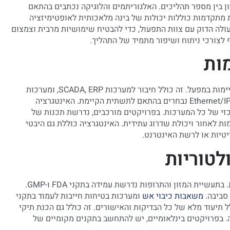
ון בין מספר תהליכים. האלגוריתמים והלוגיקה נכתבים בהתאם
 מתקדמות כוללות יכולות של בינה מלאכותית לאופטימיזציה
ה הדוק עם צוות התפעול, כדי להבטיח שימושיות מרבית וצמצום
 לצורכי ניתוח ושיפור מתמיד של התהליך.
ות
רוב הפרויקטים התעשייתיים דורשים אינטגרציה עם מערכות קיימות במפעל. זה כולל חיבור למערכות SCADA, ERP, ומערכות
בקרה אחרות. פרוטוקולי תקשורת כמו Modbus, Profibus, או Ethernet/IP נבחרים בהתאם לתשתית הקיימת. האינטגרציה
כזי של כל המערכות. בפרויקטים מורכבים, נדרשת תכנות של
לאחור ויכולת שדרוג עתידית. האינטגרציה כוללת גם היבטי
יטיות או לרשת האינטרנט.
לטוריות
תעשיות שונות כפופות לתקנים ולדרישות רגולטוריות מחמירות. בתעשיית המזון והתרופות נדרשת עמידה בתקני FDA ו-GMP.
סביבה.
משאבות כיבוי אש
ומערכות בטיחות חייבות לעמוד בתקני
כולל תיעוד מלא של כל הבדיקות והאישורים. זה כולל גם הכנת תיקי
. בפרויקטים בינלאומיים, יש להתחשב בתקנים מקומיים של