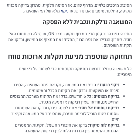
הסיבה: מיסבים בלויים, מדחף פגום, או חסימה חלקית. פתרון: בדיקה מכנית
מקיפה, החלפת מיסבים אם נדרש, או
ניקוי
מלא של תא השאיבה.
המשאבה נדלקת ונכבית ללא הפסקה
הסיבה: נפח הבור קטן מדי, המצוף תקוע במצב ON, או נזילה בשסתום האל
חוזר. פתרון: הגדילו את נפח הבור, החליפו את המצוף או החיישן, ובדקו את
תקינות השסתום.
תחזוקה שוטפת: מניעת תקלות ארוכות טווח
כל משאבה טבולה דורשת תחזוקה תקופתית כדי לשמור על ביצועים
מיטביים:
ניקוי רבעוני:
הרימו את המשאבה, נקו את פתח השאיבה, הסירו
סיבים או משקעים, ובדקו את תקינות הכבל והאיטומים.
בדיקת מצופים:
כל 6 חודשים, בדקו את תקינות מערכת המצופים
והחיישנים, ווודאו שאין דביקות או מניעה מכנית.
בדיקת שסתום אל חוזר:
אחת לשנה, פרקו ובדקו את השסתום.
שסתום פגום מוביל לזרימה חוזרת, עומס יתר על המשאבה וקיצור
חיים.
בדיקת לוח פיקוד:
בדקו את חיבורי החשמל, תקינות הממסרים
וההגנות, והתאמה בין הגדרות הלוח לבין דרישות המשאבה.