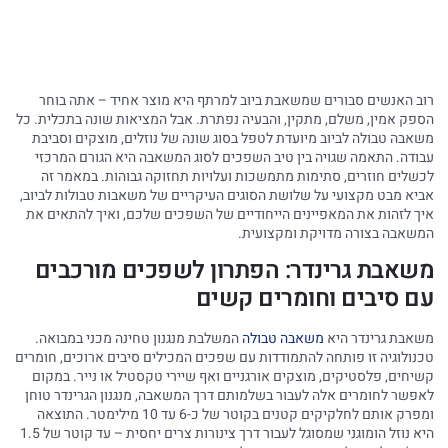
רוב האנשים סבורים שמשאבת ביוב למרתף היא מוצר אחיד – אתה בוחר
הספק אמין, משלם, מתקין, והבעיה נפתרת. אבל המציאות שונה בתכלית. כל
משאבה טבולה לביוב מיועדת לטפל בסוג שונה של נוזלים, מוצקים וסביבת
עבודה. התאמה שגויה בין טיב השפכים לסוג המשאבה היא הגורם המרכזי
לכשלים חוזרים, סתימות מתמשכות ועלויות תחזוקה גבוהות. במאמר זה
אביא מבט מקצועי על שלושת הסוגים העיקריים של משאבות טבולות לביוב,
איך לזהות את המאפיינים הייחודיים של השפכים שלכם, ואיך להתאים את
המשאבה בצורה מדויקת ומקצועית.
משאבת גרינדר: הפתרון לשפכים מורכבים
עם סיבים וחומרים קשים
משאבת גרינדר היא
משאבה טבולה
המשלבת מנגנון טחינה מכני במבואה.
טכנולוגיה זו פותחה להתמודדות עם שפכים המכילים סיבים ארוכים, חומרים
קשיחים, פלסטיקים, מוצקים אורגניים ואף שיירי טקסטיל או נייר. במקום
לאפשר לחומרים אלה לעבור בשלמותם דרך המשאבה, מנגנון הגרינדר טוחן
ומפרק אותם לחלקיקים קטנים בקוטר של כ-6 עד 10 מילימטר. התוצאה
היא נוזל הומוגני שמסוגל לעבור דרך צינורות צרים יחסית – עד קוטר של 1.5