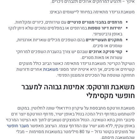
אינץ' – ולהגיע למרחקים ארוכים ולגבהים ניכרים.
משאבת גרינדר מתאימה במיוחד ליישומים הבאים:
מרתפים במבני מגורים פרטיים
עם שירותים, כיורים ומקלחות.
יחידות דיור נוספות
במרתפים או במפלסים נמוכים שלא ניתן לנקז
באופן גרביטציוני.
מתקנים תעשייתיים
בהם השפכים מכילים שאריות אורגניות,
שומנים או סיבים.
קווי סניקה ארוכים
שבהם יש צורך בהעברת השפכים למרחקי
עשרות או מאות מטרים.
השיקול הקריטי: משאבת גרינדר מתאימה כאשר הביוב כולל מוצקים
קשיחים או סיבים, אך היא איטית יותר מסוגי
משאבות
אחרים ודורשת
תחזוקה שוטפת של הסכינים והמנגנון הפנימי.
משאבת וורטקס: אמינות גבוהה למעבר
חופשי מקסימלי
משאבת וורטקס מתבססת על עיקרון הידראולי שונה לחלוטין. במקום
להשתמש במדחף רגיל המכה בנוזל באופן ישיר, מדחף הוורטקס יוצר זרם
סיבובי חזק בתא השאיבה. הנוזל והמוצקים נשאבים לתוך תא הצינור המרכזי
באופן עקיף, ללא מגע ישיר עם המדחף עצמו. העיצוב מאפשר
מעבר חופשי
של מוצקים בקוטר גדול – עד 80 מילימטר במשאבות מסוימות – מבלי
שהמשאבה תיסתם.