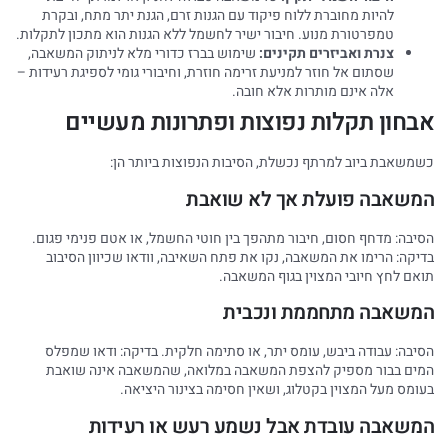
להיות מחוברת ללוח פיקוד עם הגנות זרם, הגנת יתר מתח, ובקרת
טמפרטורת מנוע. חיבור ישיר לחשמל ללא הגנות הוא מתכון לתקלות.
צנרת ואביזרים תקינים:
שימוש בברז כדורי מלא לניתוק המשאבה,
שסתום אל חוזר למניעת זרימה חוזרת, וחיבורי גומי לספיגת רעידות –
אלה אינם מותרות אלא חובה.
אבחון תקלות נפוצות ופתרונות מעשיים
כשמשאבת ביוב למרתף נכשלת, הסיבות הנפוצות ביותר הן:
המשאבה פועלת אך לא שואבת
הסיבה: מדחף חסום, חיבור מתהפך בין חוטי החשמל, או אטם פנימי פגום.
בדיקה: הרימו את המשאבה, נקו את פתח השאיבה, וודאו שכיוון הסיבוב
תואם לחץ חיובי המצוין בגוף המשאבה.
המשאבה מתחממת ונכבית
הסיבה: עבודה ביבש, עומס יתר, או סתימה חלקית. בדיקה: ודאו שמפלס
המים בבור מספיק להצפת המשאבה במלואה, שהמשאבה אינה שואבת
בעומס מעל המצוין בקטלוג, ושאין חסימה בצינור היציאה.
המשאבה עובדת אבל נשמע רעש או רעידות