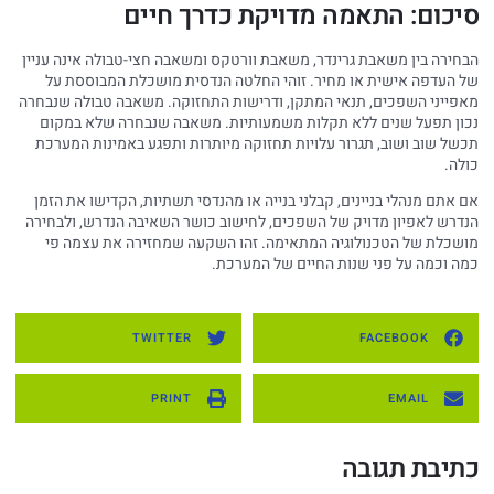
סיכום: התאמה מדויקת כדרך חיים
הבחירה בין משאבת גרינדר, משאבת וורטקס ומשאבה חצי-טבולה אינה עניין
של העדפה אישית או מחיר. זוהי החלטה הנדסית מושכלת המבוססת על
מאפייני השפכים, תנאי המתקן, ודרישות התחזוקה. משאבה טבולה שנבחרה
נכון תפעל שנים ללא תקלות משמעותיות. משאבה שנבחרה שלא במקום
תכשל שוב ושוב, תגרור עלויות תחזוקה מיותרות ותפגע באמינות המערכת
כולה.
אם אתם מנהלי בניינים, קבלני בנייה או מהנדסי תשתיות, הקדישו את הזמן
הנדרש לאפיון מדויק של השפכים, לחישוב כושר השאיבה הנדרש, ולבחירה
מושכלת של הטכנולוגיה המתאימה. זהו השקעה שמחזירה את עצמה פי
כמה וכמה על פני שנות החיים של המערכת.
TWITTER
FACEBOOK
PRINT
EMAIL
כתיבת תגובה