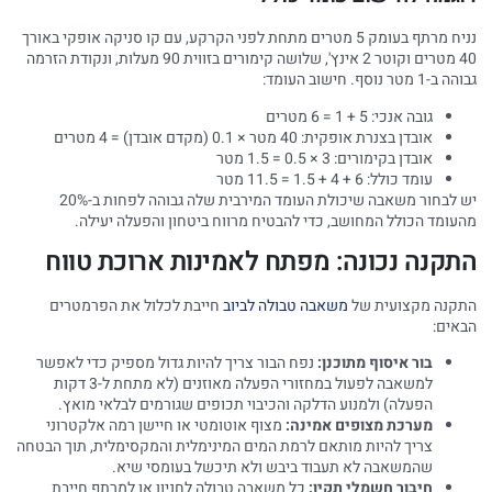
נניח מרתף בעומק 5 מטרים מתחת לפני הקרקע, עם קו סניקה אופקי באורך
40 מטרים וקוטר 2 אינץ', שלושה קימורים בזווית 90 מעלות, ונקודת הזרמה
גבוהה ב-1 מטר נוסף. חישוב העומד:
גובה אנכי: 5 + 1 = 6 מטרים
אובדן בצנרת אופקית: 40 מטר × 0.1 (מקדם אובדן) = 4 מטרים
אובדן בקימורים: 3 × 0.5 = 1.5 מטר
עומד כולל: 6 + 4 + 1.5 = 11.5 מטר
יש לבחור משאבה שיכולת העומד המירבית שלה גבוהה לפחות ב-20%
מהעומד הכולל המחושב, כדי להבטיח מרווח ביטחון והפעלה יעילה.
התקנה נכונה: מפתח לאמינות ארוכת טווח
התקנה מקצועית של
משאבה טבולה לביוב
חייבת לכלול את הפרמטרים
הבאים:
בור איסוף מתוכנן:
נפח הבור צריך להיות גדול מספיק כדי לאפשר
למשאבה לפעול במחזורי הפעלה מאוזנים (לא מתחת ל-3 דקות
הפעלה) ולמנוע הדלקה והכיבוי תכופים שגורמים לבלאי מואץ.
מערכת מצופים אמינה:
מצוף אוטומטי או חיישן רמה אלקטרוני
צריך להיות מותאם לרמת המים המינימלית והמקסימלית, תוך הבטחה
שהמשאבה לא תעבוד ביבש ולא תיכשל בעומסי שיא.
חיבור חשמלי תקין:
כל משאבה טבולה לחניון או למרתף חייבת