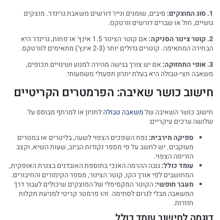
1. סוג המוצקים:
סיבים, שומנים ונייר דורשים משאבת גרינדר. מוצקים
גושיים, חול או שברים דורשים וורטקס.
2. קוטר צינור הסניקה:
אם קוטר הצינור 1.5 אינץ' או פחות, גרינדר היא
הבחירה המתאימה. קוטרים גדולים יותר (2-3 אינץ') מתאימים לוורטקס.
3. אופי התחזוקה:
אם יש צורך בגישה מהירה למנוע ושינויים תכופים,
משאבה חצי-טבולה היא בעלת יתרון תפעולי משמעותי.
חישוב כושר שאיבה: הפרמטרים הקריטיים
חישוב כושר השאיבה של
משאבה טבולה
לחניון או למרתף מבוסס על
שלושה ערכים עיקריים:
ספיקה מירבית:
נפח השפכים הצפוי לשעה, בליטרים או במטרים
מעוקבים. יש לחשב על פי מספר נקודות הביוב, שעות השיא, וקצב
הזרימה הצפוי.
עומד כולל:
גובה ההרמה האנכי בתוספת האובדנים בצנרת האופקית,
המחושבים לפי אורך הקו, קוטר הצינור, מספר הקימורים והחיבורים.
מעבר חופשי:
הקוטר המקסימלי של המוצקים שיכולים לעבור דרך
המשאבה מבלי לגרום לסתימה. זהו פרמטר קריטי למניעת תקלות
חוזרות.
דוגמה לחישוב עומד כולל