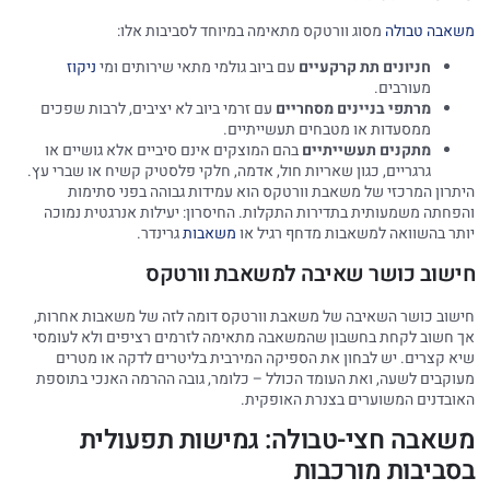
משאבה טבולה
מסוג וורטקס מתאימה במיוחד לסביבות אלו:
חניונים תת קרקעיים
עם ביוב גולמי מתאי שירותים ומי
ניקוז
מעורבים.
מרתפי בניינים מסחריים
עם זרמי ביוב לא יציבים, לרבות שפכים
ממסעדות או מטבחים תעשייתיים.
מתקנים תעשייתיים
בהם המוצקים אינם סיביים אלא גושיים או
גרגריים, כגון שאריות חול, אדמה, חלקי פלסטיק קשיח או שברי עץ.
היתרון המרכזי של משאבת וורטקס הוא עמידות גבוהה בפני סתימות
והפחתה משמעותית בתדירות התקלות. החיסרון: יעילות אנרגטית נמוכה
יותר בהשוואה למשאבות מדחף רגיל או
משאבות
גרינדר.
חישוב כושר שאיבה למשאבת וורטקס
חישוב כושר השאיבה של משאבת וורטקס דומה לזה של משאבות אחרות,
אך חשוב לקחת בחשבון שהמשאבה מתאימה לזרמים רציפים ולא לעומסי
שיא קצרים. יש לבחון את הספיקה המירבית בליטרים לדקה או מטרים
מעוקבים לשעה, ואת העומד הכולל – כלומר, גובה ההרמה האנכי בתוספת
האובדנים המשוערים בצנרת האופקית.
משאבה חצי-טבולה: גמישות תפעולית
בסביבות מורכבות