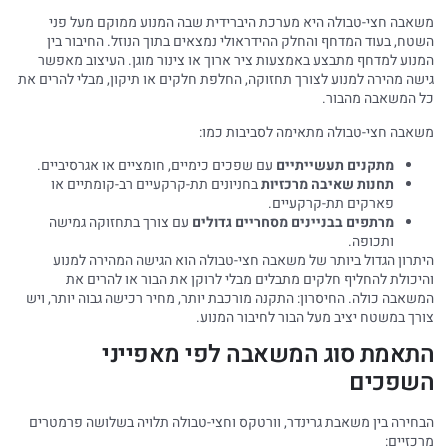
משאבה חצי-טבולה היא מערכת היברידית שבה המנוע ממוקם מעל פני
השטח, בעוד המדחף והחלק ההידראולי נמצאים בתוך הנוזל. החיבור בין
המנוע למדחף מתבצע באמצעות ציר ארוך או צינור מוגן. העיצוב מאפשר
גישה מהירה למנוע לצורך תחזוקה, החלפת חלקים או תיקון, מבלי להרים את
כל המשאבה מהבור.
משאבה חצי-טבולה מתאימה לסביבות כמו:
מתקנים תעשייתיים
עם שפכים כימיים, חומציים או אגרסיביים.
תחנות שאיבה מרכזיות
בחניונים תת-קרקעיים רב-קומתיים או
פארקים תת-קרקעיים.
מרתפים בבניינים מסחריים גדולים
עם צורך בתחזוקה גמישה
ותכופה.
היתרון הגדול ביותר של משאבה חצי-טבולה הוא הגישה המהירה למנוע
והיכולת להחליף חלקים מתבלים מבלי לרוקן את הבור או להרים את
המשאבה כולה. החיסרון: התקנה מורכבת יותר, מחיר רכישה גבוה יותר, ויש
צורך במשטח יציב מעל הבור לחיבור המנוע.
התאמת סוג המשאבה לפי מאפייני
השפכים
הבחירה בין משאבת גרינדר, וורטקס וחצי-טבולה תלויה בשלושה פרמטרים
מרכזיים: