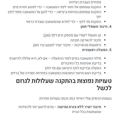
מפחית העברת רעידות
התקנת שסתום אל-חזור לפני המשאבה – כדי למנוע חזרת מים
התקנת שסתום בטיחות ביציאה – כדי להגן על המשאבה מפני לחץ
יתר
התקנת מד לחץ – כדי לוודא שהמשאבה עובדת כראוי
קו חשמל ייעודי עם מפסק זרם דלף (מגן)
חיבור להארקה תקינה
הימנעות מהארכות – חיבור ישיר לשקע קיר מוגן
מילוי המשאבה במים לפני ההפעלה – אם לא, היא עלולה להישרף
בדיקת אטימות כל החיבורים
הפעלה ובדיקת לחץ היציאה עם מד לחץ
בדיקת רעש וניטור התנהגות המשאבה בפתיחה וסגירה של ברזים
עויות נפוצות בהתקנה שעלולות לגרום
כשל
נות הניסיון שלי ראיתי כמה וכמה טעויות חוזרות:
חיבור ישיר ללא צנרת גמישה
– גורם לרעש יתר ולרעידות
שנשמעות בכל הבית