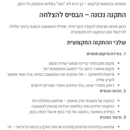
תנה בהתאם לביקוש – כך היא לא "רצה" במלוא ההספק כל הזמן.
תקנה נכונה – הבסיס להצלחה
אן אנחנו מגיעים לנקודה הקריטית. אפילו המשאבה הטובה ביותר עלולה
יכשל אם ההתקנה לא מקצועית.
לבי ההתקנה המקצועית
מקום מוגן מפני קרינת שמש ישירה וגשם
מקום מאוורר היטב כדי למנוע התחממות יתר
נגישות לתחזוקה – אל תתקינו את המשאבה בפינה צרה שאי אפשר
להגיע אליה
רחוק מחדרי שינה, בתי התינוק ואזורי מגורים רגישים
התקנה על משטח יציב ומאוזן – שימוש במפלס רוח
התקנת רפידות גומי בולמות רעידות מתחת למשאבה
במידת האפשר, התקנה על קיר בטון או על רצפה בטון
שימוש בצינורות גמישים (מתכת או גומי מזין) בכניסה וביציאה – זה