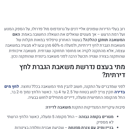
ב בעלי הדירות שפונים אליי דנים על גרונדפוס מול פדרולו, על הספק המנוע
ל רמת הרעש – אך מעטים שואלים את השאלה החשובה באמת:
האם
שאבה תותקן כהלכה?
בעשור האחרון טיפלתי במאות תקלות של
משאבות הגברת לחץ דירתיות, ולמעלה מ-60% מהן נבעו לא מבעיה במשאבה
מה, אלא מהתקנה לקויה או מחוסר תחזוקה שגרתית. משאבה איכותית
ותקנה בצורה שגויה תכשל הרבה לפני משאבה בינונית שהותקנה נכון.
תי בעצם נדרשת משאבת הגברת לחץ
ירתית?
ני שמדברים על התקנה, חשוב להבין מתי המשאבה בכלל נחוצה.
לחץ מים
ירה
תקין צריך לנוע בטווח של 2.5 עד 4 בר. כאשר הלחץ נמוך מ-2 בר,
ל מהקומה החמישית ומעלה, דיירים מתחילים לחוש בבעיה.
בות עיקריות המצדיקות התקנת
משאבה לדירה
:
מגורים בקומה גבוהה
– החל מקומה 5 ומעלה, כאשר הלחץ הרשתי
לא מספיק
בניין ותיק עם צנרת מוזנחת
– שקיעת אבנית וחלודה בצינורות