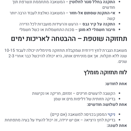
התקנה בחלל סגור לחלוטין
– המשאבה מתחממת ונשרפת תוך
חודשים
אי-התקנת שסתום אל-חזור
– המשאבה נאלצת לעבוד הרבה יותר
קשה
התקנה על קיר גבס
– הרעש והרעידות מועברות לכל הדירה
חיבור חשמלי לא מוגן
– סכנת התחשמלות או כשל חשמלי
חזוקה שוטפת – ההבטחה לאריכות ימים
משאבת הגברת לחץ דירתית שמקבלת תחזוקה מינימלית יכולה לעבוד 10-15
שנה ללא תקלות. אך אם מזניחים אותה, היא יכולה להיכשל כבר אחרי 2-3
ים.
ח תחזוקה מומלץ
ת לחודש:
הקשבה לרעשים חריגים – זמזום, חריקה או נקישות
בדיקה חזותית של דליפות מים או שמן
ת לשלושה חודשים:
ניקוי
המסנן בכניסה למשאבה (אם קיים)
בדיקת לחץ היציאה – אם יש ירידה, זה יכול להעיד על בעיה מתפתחת
ת לשנה: