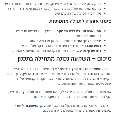
בדיקה מקצועית של טכנאי – פירוק, ניקוי והחלפת אטמים אם נדרש
בדיקת התקינות של מערכת הבקרה (בקר אלקטרוני או מצוף לחץ)
ניקוי יסודי וסיכה של רכיבים זזים
ימני אזהרה לתקלה מתפתחת
המשאבה פועלת ללא הפסקה
– ייתכן שיש דליפה או בעיה
בשסתום אל-חזור
ירידה בלחץ המים
– סתימה במסנן או בעיה במנוע
רעש מוגבר או חריג
– בעיה מכנית או שחיקה של רכיבים
ריח שרוף או עשן
– כבו מיד ובדקו את החיבור החשמלי והמנוע
יכום – השקעה נכונה מתחילה בתכנון
ירת
משאבת הגברת לחץ דירתית
לא מסתיימת בבחירת מותג. היא
חילה בהבנה נכונה של הצרכים – מספר הדיירים, גובה הבניין, לחץ הרשת
יים – ונמשכת לבחירת משאבה מתאימה, התקנה מקצועית על ידי
נסטלטור מוסמך, ותחזוקה שוטפת.
 תשקיעו בשלושת השלבים הללו, תהנו משנים רבות של לחץ מים יציב,
לחות נעימות, ומערכת מים שעובדת בשקט ובאמינות.
צים לוודא שאתם בוחרים נכון? צרו קשר עם
ענק המשאבות
לייעוץ
צועי והתאמת הפתרון המושלם לדירה שלכם.