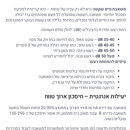
אבת מים שקטה
היא לא רק עניין של נוחות – היא קריטית למניעת
כול יומיומי. משאבה רועשת שפועלת כל פעם שפותחים ברז יכולה
פוך את החיים לבלתי נסבלים, במיוחד בלילה או בשעות הבוקר המוקדמות.
 רעש נמדדת בדציבלים (dB). להלן סולם השוואה:
35-40 dB
– שקט מאוד, כמו לחישה במרחק של מטר
40-45 dB
– רעש נמוך, כמו שיחה רגילה במרחק של 3 מטרים
45-50 dB
– רעש בינוני, כמו מזגן ביתי
מעל 50 dB
– רעש גבוה, יכול להפריע לשינה
פים להפחתת רעש:
התקנה על רפידות גומי בולמות זעזועים
חיבור צנרת גמיש בכניסה וביציאה של המשאבה
התקנה על קיר בטון ולא על קיר גבס דק
הרחקה ממיטות וחדרי שינה
ילות אנרגטית – חיסכון ארוך טווח
משאבה עם דירוג A+ או A++ תצרוך בממוצע 20-30% פחות חשמל מאשר
משאבה בדירוג B. עבור משק בית ממוצע, זה אומר חיסכון של כ-150-250
לים בשנה.
נולוגיות חדשות כמו מנועי אינוורטר מאפשרות למשאבה לעבוד במהירות