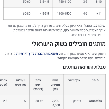
50-60
3.5-4.5
750-1100
3-5
8-10
60-80
4.5-5.5
1100-1500
4-6
11+
מו לב:
הטבלה היא כיוון כללי. חישוב מדויק צריך לקחת בחשבון גם את
רך הצנרת, מספר הזוויות בקו, קוטר הצינורות והאם מדובר במערכת
-צנרתית או דו-צנרתית.
ותגים מובילים בשוק הישראלי
וק הישראלי מציע מגוון רחב של
משאבות הגברת לחץ דירתיות
מיצרנים
בילים. הנה טבלת השוואה מקיפה:
לת השוואת מותגים
מותג
ארץ ייצור
טווח
רמת
יעילות
אחריות
מחירים
רעש
אנרגטית
(שנים)
(₪)
(דציבל)
Grundfos
דנמרק
2,200-
38-42
A+
2-3
4,500