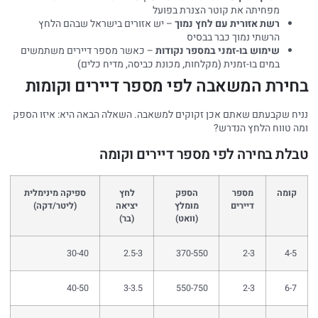
מפחיתה את קוטר הצנרת בפועל
רשת אזורית עם לחץ נמוך
– יש אזורים בישראל שבהם הלחץ
הרשתי נמוך כבר בבסיס
שימוש בו-זמני במספר נקודות
– כאשר מספר דיירים משתמשים
במים בו-זמנית (מקלחות, מכונת כביסה, מדיח כלים)
חירת המשאבה לפי מספר דיירים וקומות
יח שקבעתם שאתם אכן זקוקים למשאבה. השאלה הבאה היא: איזו הספק
ה טווח הלחץ הנדרש?
לת בחירה לפי מספר דיירים וקומה
קומה
מספר
הספק
לחץ
ספיקה מינימלית
דיירים
מומלץ
יציאה
(ליטר/דקה)
(וואט)
(בר)
30-40
2.5-3
370-550
2-3
4-5
40-50
3-3.5
550-750
2-3
6-7