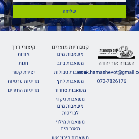
שליחה
קטגוריות מוצרים
קיצורי דרך
משאבות מים
אודות
משאבות ביוב
חנות
בודה אור יהודה
משאבות טבולות
יצירת קשר
anak.hamashevot@gma
משאבות לחץ
מדיניות פרטיות
073-7826176
משאבות סחרור
מדיניות החזרים
משאבות ניקוז
משאבות מים
לבריכות
משאבות מילוי
מאגר מים
משאבות כיבוי אש