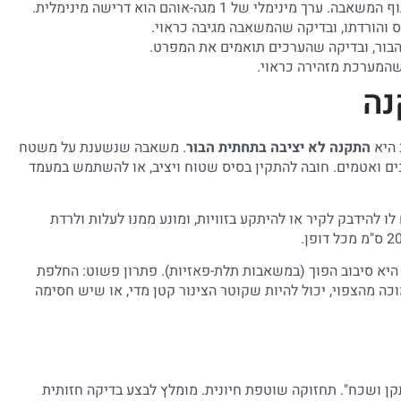
ינימלי של 1 מגה-אוהם הוא דרישה מינימלית.
 והורדתו, ובדיקה שהמשאבה מגיבה כראוי.
הבור, ובדיקה שהערכים תואמים את המפרט.
המערכת מזהירה כראוי.
נה
 היא
התקנה לא יציבה בתחתית הבור
. משאבה שנשענת על משטח
בים ואטמים. חובה להתקין בסיס שטוח ויציב, או להשתמש במעמד
ם לו להידבק לקיר או להיתקע בזוויות, ומונע ממנו לעלות ולרדת
היא סיבוב הפוך (במשאבות תלת-פאזיות). פתרון פשוט: החלפת
 מהצפוי, יכול להיות שקוטר הצינור קטן מדי, או שיש חסימה
ן ושכח". תחזוקה שוטפת חיונית. מומלץ לבצע בדיקה חזותית