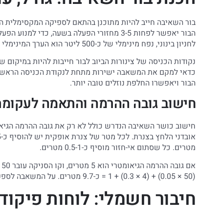
בור השאיבה חייב להיות מתוכנן בהתאם לספיקה המקסימלית ה
הבור יאפשר לפחות 3-5 מחזורי הפעלה בשעה, כדי למנוע הפעלות תכופות מדי שמקצרות את חיי המנוע. עבור
לחניון בינוני, נפח מינימלי של כ-500 ליטר הוא הערך המינימלי המקובל.
נקודות הכניסה של צינורות הביוב לבור חייבות להיות במיקום 
כדאי למקם את המשאבה ישירות מתחת לנקודת הכניסה הראשית
הבור ויאפשרו החלפת נוזלים טובה יותר.
חישוב גובה ההרמה והתאמה לעקומ
חישוב כושר השאיבה הנדרש כולל לא רק את גובה ההרמה הגיאו
מטרים. כל שסתום אי-חזור מוסיף כ-0.5-1 מטרים.
(50 × 0.05) + (4 × 0.3) + 1 = כ-9.7 מטרים. על המשאבה לספק את הספיקה הנדרשת בנקודה זו על עקומת הביצועים שלה.
חיבור חשמלי: לוחות פיקוד 