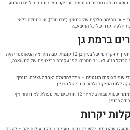
 השאיבה מהצטברות משקעים, ובדיקה חצי-שנתית של זרם המנוע
על בעיה מתפתחת – או חסימה חלקית של המאיץ (זרם יורד), או התחלת בלאי
ם החלפה יקרה של כל המשאבה.
רים ברמת גן
בפרויקט שהושלם לאחרונה ברמת גן, הותקנה משאבת גרינדר בחניון תת-קרקעי של בניין בן 12 קומות. גובה ההרמה הגיאומטרי היה
6 מטרים, וקו הסניקה עבר 70 מטר עם 6 עיקולים. חישוב העומד הכולל הגיע ל-11.5 מטרים. לפי עקומת הביצועים של המשאבה,
והמשאבה הופעלה על ידי שני מצופים מגנטיים – אחד להפעלה ואחד לעצירה. בנוסף
ה ללוח הפיקוד ולמערכת ניהול הבניין.
ההתקנה כללה לוח פיקוד עם הגנות מלאות, זמזם, נורת אזהרה, ומונה שעות עבודה. לאחר 12 חודשים של פעולה, לא דווחה אף
קלות יקרות
שקעה בשקט נפשי לשנים רבות. טעויות התקנה עולות יקר – לא רק