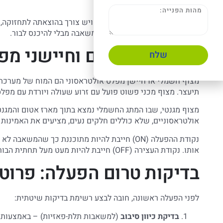
לרוקן את כל המערכת.
אם המשאבה מותקנת עמוק בבור ויש צורך בהוצאתה לתחזוקה,
שמאפשרת להוריד ולהרים את המשאבה מבלי להיכנס לבור.
התקנת מצופים וחיישני מפ
שלח
מצוף חשמלי או חיישן מפלס אולטראסוני הם המוח של מערכת
תיעצר. מצוף מכני פשוט פועל עם זרוע שעולה ויורדת עם מפלס 
מצוף מגנטי, שבו המתג החשמלי נמצא בתוך מארז אטום והמגנט נע
אולטראסוניים, שלא כוללים חלקים נעים, מציעים את האמינות ה
נקודת ההפעלה (ON) חייבת להיות מתוכננת כך שהמ
אותו. נקודת העצירה (OFF) חייבת להיות מעט מעל תחתית הבור, כדי למנוע שאיבת משקעים או אוויר.
בדיקות טרום הפעלה: פרוטו
לפני הפעלה ראשונה, חובה לבצע רשימת בדיקות שיטתית:
בדיקת כיוון סיבוב
(למשאבות תלת-פאזיות) – באמצעות הפ