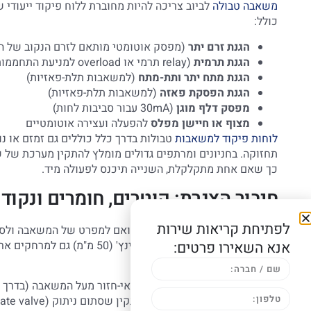
משאבה טבולה
לביוב צריכה להיות מחוברת ללוח פיקוד ייעודי 
כולל:
הגנת זרם יתר
(מפסק אוטומטי מותאם לזרם הנקוב של המ
הגנת תרמית
(relay תרמי או overload למניעת התחממות יתר)
הגנת מתח יתר ותת-מתח
(למשאבות תלת-פאזיות)
הגנת הפסקת פאזה
(למשאבות תלת-פאזיות)
מפסק דלף מוגן
(30mA עבור סביבות לחות)
מצוף או חיישן מפלס
להפעלה ועצירה אוטומטיים
לוחות פיקוד למשאבות
טבולות בדרך כלל כוללים גם זמזם או נ
תחזוקה. בחניונים ומרתפים גדולים מומלץ להתקין מערכת של 
כך שאם אחת מתקלקלת, השנייה תיכנס לפעולה מיד.
חיבור הצנרת: קוטרים, חומרים ונקודו
לפתיחת קריאות שירות
קוטר צינור הפריקה חייב להיות תואם למפרט של המשאבה ולס
אנא השאירו פרטים:
יכולה לעבוד עם צינור בקוטר 2 אינץ' (50 מ"מ) גם למרחקים ארוכים. משאבת וורטקס דורשת לפחות 3 אינץ' (80 מ"מ) כדי לאפשר
מעבר חופשי
למוצקים גדולים.
חיבור הצנרת חייב לכלול שסתום אי-חזור מעל המשאבה (בדרך כ