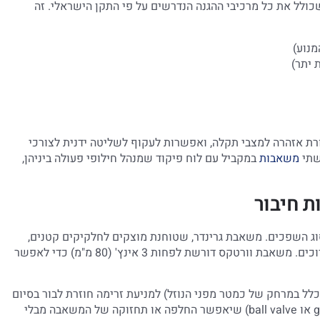
שכולל את כל מרכיבי ההגנה הנדרשים על פי התקן הישראלי. זה
נוע)
ורת אזהרה למצבי תקלה, ואפשרות לעקוף לשליטה ידנית לצורכי
שתי
משאבות
במקביל עם לוח פיקוד שמנהל חילופי פעולה ביניהן,
ת חיבור
וג השפכים. משאבת גרינדר, שטוחנת מוצקים לחלקיקים קטנים,
לל במרחק של כמטר מפני הנוזל) למניעת זרימה חוזרת לבור בסיום
מחזור השאיבה. בנוסף, חיוני להתקין שסתום ניתוק (gate valve או ball valve) שיאפשר החלפה או תחזוקה של המשאבה מבלי