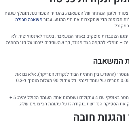
צפויה ולזמן המחזור של המשאבה. בהנחיה המעודכנת מומלץ שנפח
משאבה טבולה
שימנע הצטברות מוצקים באזור המשאבה. בניגוד לאינטואיציה, לא
 – מומלץ למקמה בצד מנוגד, כך שהשפכים יזרמו על פני תחתית
ת המשאבה
מטרי (ההפרש בין תחתית הבור לנקודת הפריקה), אלא גם את
אובדני הלחץ בצנרת. לכל מטר של צנרת אופקית יש להוסיף כ-0.05 מטרים של עומד דינמי. כל עיקול 90 מעלות מוסיף כ-0.3
אם גובה ההרמה הגיאומטרי הוא 5 מטרים, וקו הסניקה עובר 50 מטר באופקי עם 4 עיקולים ושסתום אחד, העומד הכולל יהיה: 5 +
והגנות חובה