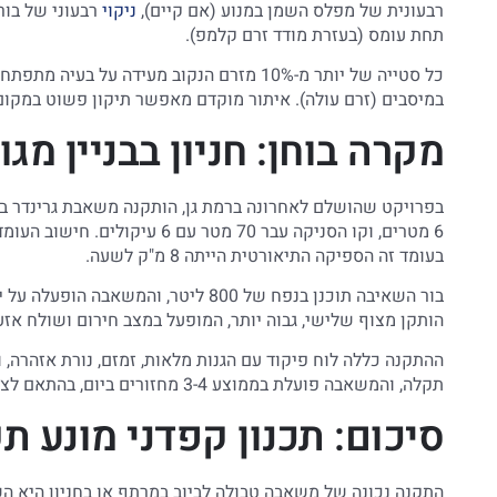
רבעונית של מפלס השמן במנוע (אם קיים),
ניקוי
רבעוני של בור
תחת עומס (בעזרת מודד זרם קלמפ).
כל סטייה של יותר מ-10% מזרם הנקוב מעידה 
במיסבים (זרם עולה). איתור מוקדם מאפשר תיקון פשוט במקו
מקרה בוחן: חניון בבניין מגו
בעומד זה הספיקה התיאורטית הייתה 8 מ"ק לשעה.
בור השאיבה תוכנן בנפח של 800 ליטר, 
הותקן מצוף שלישי, גבוה יותר, המופעל במצב חירום ושולח אזעק
תקלה, והמשאבה פועלת בממוצע 3-4 מחזורים ביום, בהתאם לצריכה בבניין.
סיכום: תכנון קפדני מונע ת
התקנה נכונה של משאבה טבולה לביוב במרתף או בחניון היא ה