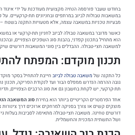
בחודש שעבר פורסמה הנחיה מקצועית מעודכנת על ידי איגוד 
מבעיות טכניות במשאבה עצמה, אלא מטעויות התקנה בשטח – טעו
כאשר מדובר במשאבה טבולה לביוב לחניון תת-קרקעי או במשאב
הוא מתחיל בתכנון קפדני, בהבנת סוג השפכים הצפויים, ובה
למשאבה חצי-טבולה. ההבדלים בין סוגי המשאבות דורשים שיקול
תכנון מוקדם: המפתח להת
כל התקנה של
משאבה טבולה לביוב
חייבת להתחיל בסקר מוקדם 
גובה ההרמה הנדרש ממפלס הבור ועד לנקודת הפריקה, תכנון נת
תת-קרקעי, יש לקחת בחשבון גם את סוג הרכבים הצפויים, תדי
אחד הפרמטרים הקריטיים ביותר הוא בחירת
סוג המשאבה הנכו
מוצקים קשים או צורך בסניקה למרחקים ארוכים דרך צינורות
דורשים טחינה. משאבה חצי-טבולה מתאימה לסביבות בעלות גי
ושל התשתית המכנית והחשמלית.
הכנת בור השאיבה: גודל, עו