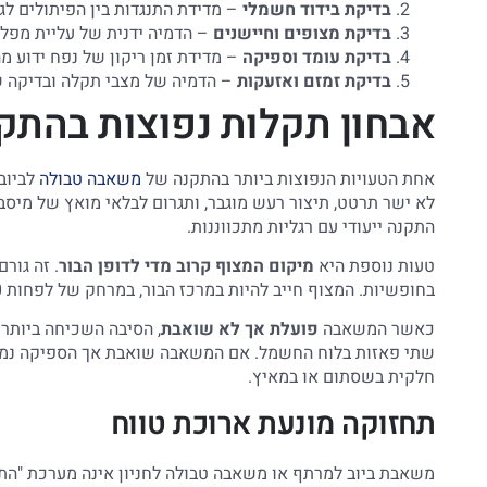
בדיקת בידוד חשמלי
– מדידת התנגדות בין הפיתולים לגוף המשאבה. ערך מ
בדיקת מצופים וחיישנים
– הדמיה ידנית של עליית מפלס
בדיקת עומד וספיקה
– מדידת זמן ריקון של נפח ידוע מ
בדיקת זמזם ואזעקות
– הדמיה של מצבי תקלה ובדיקה ש
אבחון תקלות נפוצות בהתק
אחת הטעויות הנפוצות ביותר בהתקנה של
משאבה טבולה
לביוב
לא ישר תרטט, תיצור רעש מוגבר, ותגרום לבלאי מואץ של מיס
התקנה ייעודי עם רגליות מתכווננות.
טעות נוספת היא
מיקום המצוף קרוב מדי לדופן הבור
. זה גור
בחופשיות. המצוף חייב להיות במרכז הבור, במרחק של לפחות 20 ס"מ מכל דופן.
כאשר המשאבה
פועלת אך לא שואבת
, הסיבה השכיחה ביותר 
שתי פאזות בלוח החשמל. אם המשאבה שואבת אך הספיקה נמוכה
חלקית בשסתום או במאיץ.
תחזוקה מונעת ארוכת טווח
משאבת ביוב למרתף או משאבה טבולה לחניון אינה מערכת "התק