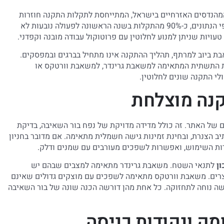
המהנדסים האזרחיים בישראל, המתייחסת לתקלות התקנה חוזרות
במשאבות טבולות לביוב במרתפים ובחניונים תת-קרקעיים. על פי הנתונים, כ-90% מהתקלות בשנה הראשונה לפעולה נובעות לא
יות שניתן למנוע לחלוטין עם פרוטוקול עבודה מובנה וקפדני.
ת ביוב למרתף, תהליך ההתקנה אינו מתחיל בברגים ובמפסקים.
כנת התשתית המתאימה למשאבת גרינדר, למשאבת וורטקס או
י התקנה שונים לחלוטין.
קנה מוצלחת
של האתר. זה כולל מדידה מדויקת של נפח בור השאיבה, בדיקת
יב הצנרת, ובחינת זמינות גישה חשמלית מתאימה. אם מדובר בחניון
רות השימוש, ואפשרות לשפכים מעורבים עם שמנים ודלק.
ן
לתנאי השטח. משאבת גרינדר מתאימה למצבים שבהם יש
 צרים. משאבת וורטקס מתאימה לשפכים עם מוצקים גדולים שאינם
שה נוחה לתחזוקה. כל אחת מהן דורשה הכנה שונה של בור השאיבה
מק ונקודות כניסה