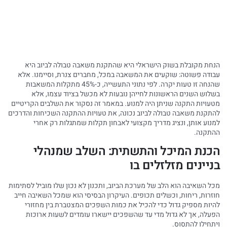
הנחת מקובלת בשוק הישראלי היא שהתקנת משאבה טבולה לביוב היא
עבודה פשוטה: שוקעים את המשאבה במכל, מחברים צנרת, וסיימנו. אלא
שהנחה זו טעות יקרה. לפי נתוני התעשייה, כ-45% מתקלות המשאבות
בשלוש השנים הראשונות לחייהן נובעות לא מכשל בציוד עצמו, אלא
מטעויות התקנה שניתן היה למנוע. במאמר זה נסקור את השלבים הקריטיים
להתקנת משאבה טבולה לביוב נכונה, את טעויות ההתקנה השכיחות והדרכים
למנוע אותן, ונציג מדריך מקצועי לאבחון תקלות שמתגלות רק אחרי
ההתקנה.
הכנת המיכל והתשתית: השלב שמנהלי
בניינים מזלזלים בו
מכל השאיבה הוא הלב של מערכת הביוב, ותכנון לא נכון שלו מוביל לסתימות
חוזרות, ריחות, וכשלים תכופים. העיקרון הבסיסי הוא שמכל השאיבה חייב
להיות מספיק גדול כדי להכיל את כמות השפכים המצטברת בין מחזורי
הפעלה, אך לא גדול מדי עד שהשפכים יישארו עומדים לשעות ארוכות
ויתחילו להתסוס.