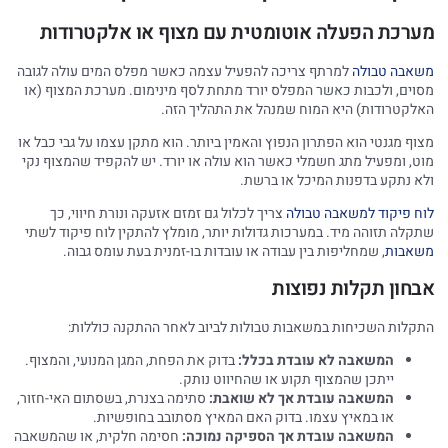
מערכת הפעלה אוטומטית עם מצוף או אלקטרודות
משאבה טבולה
למרתף צריכה להפעיל עצמה כאשר מפלס המים עולה לגובה
מסוים, ולכבות כאשר המפלס יורד מתחת לסף מינימום. מערכת המצוף (או
האלקטרודות) היא המוח שמנהל את התהליך הזה.
מצוף מגנטי הוא הפתרון הנפוץ והאמין ביותר. הוא מתקן עצמו על גבי כבל או
מוט, ומפעיל מתג חשמלי כאשר הוא עולה או יורד. יש להקפיד שהמצוף נקי
ולא נתקע בדפנות המיכל או ברשת.
לוח פיקוד למשאבה טבולה
צריך לכלול גם זמזם אזעקה ונורת חיווי, כך
שתקלה תזוהה מיד. במערכות גדולות יותר, מומלץ להתקין לוח פיקוד לשתי
משאבות
, שמחליפות בין עבודה או עובדות בו-זמנית בעת עומס גבוה.
אבחון תקלות נפוצות
התקלות השכיחות במשאבות טבולות לביוב לאחר ההתקנה כוללות:
המשאבה לא עובדת בכלל:
בדוק את הפחת, המגן המנועי, והמצוף.
ייתכן שהמצוף תקוע או שהחיווט נותק.
המשאבה עובדת אך לא שואבת:
סתימה בצנרת, בשסתום האי-חזור,
או במאיץ עצמו. בדוק האם המאיץ מסתובב בחופשיות.
המשאבה עובדת אך הספיקה נמוכה:
חסימה חלקית, או שהמשאבה