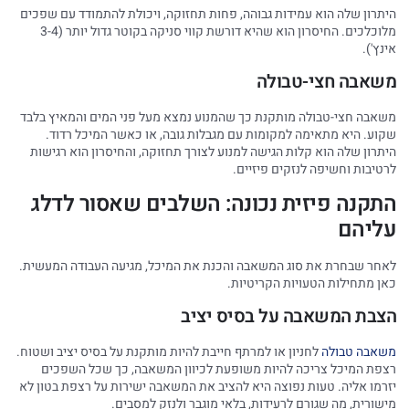
היתרון שלה הוא עמידות גבוהה, פחות תחזוקה, ויכולת להתמודד עם שפכים
מלוכלכים. החיסרון הוא שהיא דורשת קווי סניקה בקוטר גדול יותר (3-4
אינץ').
משאבה חצי-טבולה
משאבה חצי-טבולה מותקנת כך שהמנוע נמצא מעל פני המים והמאיץ בלבד
שקוע. היא מתאימה למקומות עם מגבלות גובה, או כאשר המיכל רדוד.
היתרון שלה הוא קלות הגישה למנוע לצורך תחזוקה, והחיסרון הוא רגישות
לרטיבות וחשיפה לנזקים פיזיים.
התקנה פיזית נכונה: השלבים שאסור לדלג
עליהם
לאחר שבחרת את סוג המשאבה והכנת את המיכל, מגיעה העבודה המעשית.
כאן מתחילות הטעויות הקריטיות.
הצבת המשאבה על בסיס יציב
משאבה טבולה
לחניון או למרתף חייבת להיות מותקנת על בסיס יציב ושטוח.
רצפת המיכל צריכה להיות משופעת לכיוון המשאבה, כך שכל השפכים
יזרמו אליה. טעות נפוצה היא להציב את המשאבה ישירות על רצפת בטון לא
מישורית, מה שגורם לרעידות, בלאי מוגבר ולנזק למסבים.