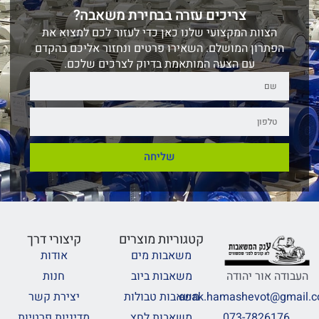
צריכים עזרה בבחירת משאבה?
הצוות המקצועי שלנו כאן כדי לעזור לכם למצוא את
הפתרון המושלם. השאירו פרטים ונחזור אליכם בהקדם
עם הצעה המותאמת בדיוק לצרכים שלכם.
שליחה
קטגוריות מוצרים
קיצורי דרך
משאבות מים
אודות
משאבות ביוב
חנות
העבודה אור יהודה
משאבות טבולות
יצירת קשר
anak.hamashevot@gmail.
משאבות לחץ
מדיניות פרטיות
073-7826176