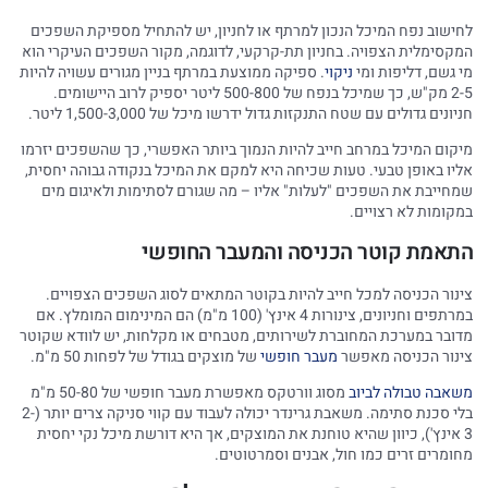
לחישוב נפח המיכל הנכון למרתף או לחניון, יש להתחיל מספיקת השפכים
המקסימלית הצפויה. בחניון תת-קרקעי, לדוגמה, מקור השפכים העיקרי הוא
מי גשם, דליפות ומי
ניקוי
. ספיקה ממוצעת במרתף בניין מגורים עשויה להיות
2-5 מק"ש, כך שמיכל בנפח של 500-800 ליטר יספיק לרוב היישומים.
חניונים גדולים עם שטח התנקזות גדול ידרשו מיכל של 1,500-3,000 ליטר.
מיקום המיכל במרחב חייב להיות הנמוך ביותר האפשרי, כך שהשפכים יזרמו
אליו באופן טבעי. טעות שכיחה היא למקם את המיכל בנקודה גבוהה יחסית,
שמחייבת את השפכים "לעלות" אליו – מה שגורם לסתימות ולאיגום מים
במקומות לא רצויים.
התאמת קוטר הכניסה והמעבר החופשי
צינור הכניסה למכל חייב להיות בקוטר המתאים לסוג השפכים הצפויים.
במרתפים וחניונים, צינורות 4 אינץ' (100 מ"מ) הם המינימום המומלץ. אם
מדובר במערכת המחוברת לשירותים, מטבחים או מקלחות, יש לוודא שקוטר
צינור הכניסה מאפשר
מעבר חופשי
של מוצקים בגודל של לפחות 50 מ"מ.
משאבה טבולה לביוב
מסוג וורטקס מאפשרת מעבר חופשי של 50-80 מ"מ
בלי סכנת סתימה. משאבת גרינדר יכולה לעבוד עם קווי סניקה צרים יותר (2-
3 אינץ'), כיוון שהיא טוחנת את המוצקים, אך היא דורשת מיכל נקי יחסית
מחומרים זרים כמו חול, אבנים וסמרטוטים.