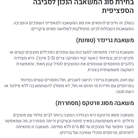
בחירת סוג המשאבה הנכון לסביבה
הספציפית
בשלב זה חייבים להתאים את סוג המשאבה למאפייני השפכים והסביבה.
המשאבות הטבולות לביוב מתחלקות לשלושה סוגים עיקריים:
משאבת גרינדר (טוחנת)
משאבת גרינדר מתאימה למערכות עם שפכים המכילים מוצקים קשים או
סיבים רבים, ובמיוחד כאשר קווי הסניקה צרים (2-3 אינץ'). היא מצוידת
בלהבים מחוסמים שטוחנים את המוצקים לגודל קטן מאוד, ומאפשרת
השקעה משמעותית בצנרת.
עם זאת, משאבת גרינדר רגישה לאבנים, חול וחומרים קשים במיוחד.
במרתפים עם חדירת מי תהום או חול, לא מומלץ להשתמש בה ללא פילטר או
רשת מגנה.
משאבה מסוג וורטקס (מסחררת)
משאבה מסוג וורטקס היא הבחירה הטובה ביותר לביוב גולמי עם מוצקים
גדולים. היא משתמשת במאיץ פתוח ובעיקרון זרימה מסחררת, מה שמאפשר
מעבר חופשי של מוצקים עד 80 מ"מ ללא סתימה. משאבה זו מתאימה
לחניונים, מרתפים ומכלי שאיבה של בניינים.