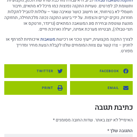
התקנת משאבה טבולה
לביוב היא עבודה מורכבת שדורשת תכנון, מקצועיות
ותשומת לב לפרטים. טעויות התקנה נפוצות כמו מיכל לא מתאים, חיבור
חשמלי לא בטיחותי, או חישוב כושר שאיבה שגוי – עלולות להוביל לתקלות
חוזרות, נזקים יקרים והצפות. על ידי ביצוע התקנה נכונה מלכתחילה, תחזוקה
מונעת שוטפת ובחירת סוג המשאבה המתאים (גרינדר, וורטקס או
חצי-טבולה), תבטיחו מערכת אמינה, יעילה וארוכת חיים.
לצורך התקנה מקצועית, ייעוץ טכני או רכישת
משאבות
איכותיות למרתף או
לחניון – צרו קשר עם צוות המומחים שלנו לקבלת הצעת מחיר ומדריך
מפורט.
TWITTER
FACEBOOK
PRINT
EMAIL
כתיבת תגובה
האימייל לא יוצג באתר.
שדות החובה מסומנים
*
התגובה שלך
*