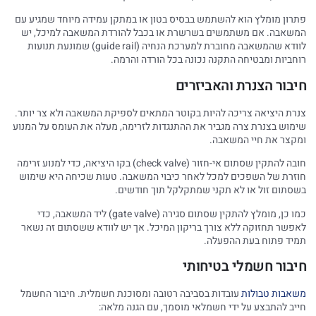
פתרון מומלץ הוא להשתמש בבסיס בטון או במתקן עמידה מיוחד שמגיע עם
המשאבה. אם משתמשים בשרשרת או בכבל להורדת המשאבה למיכל, יש
לוודא שהמשאבה מחוברת למערכת הנחיה (guide rail) שמונעת תנועות
רוחביות ומבטיחה התקנה נכונה בכל הורדה והרמה.
חיבור הצנרת והאביזרים
צנרת היציאה צריכה להיות בקוטר המתאים לספיקת המשאבה ולא צר יותר.
שימוש בצנרת צרה מגביר את ההתנגדות לזרימה, מעלה את העומס על המנוע
ומקצר את חיי המשאבה.
חובה להתקין שסתום אי-חזור (check valve) בקו היציאה, כדי למנוע זרימה
חוזרת של השפכים למכל לאחר כיבוי המשאבה. טעות שכיחה היא שימוש
בשסתום זול או לא תקני שמתקלקל תוך חודשים.
כמו כן, מומלץ להתקין שסתום סגירה (gate valve) ליד המשאבה, כדי
לאפשר תחזוקה ללא צורך בריקון המיכל. אך יש לוודא ששסתום זה נשאר
תמיד פתוח בעת ההפעלה.
חיבור חשמלי בטיחותי
משאבות טבולות
עובדות בסביבה רטובה ומסוכנת חשמלית. חיבור החשמל
חייב להתבצע על ידי חשמלאי מוסמך, עם הגנה מלאה: