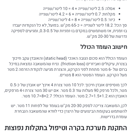
אסלה: 2.5 ליטר/שנייה × 4 = 10 ליטר/שנייה
מקלחת: 0.7 ליטר/שנייה × 6 = 4.2 ליטר/שנייה
כיור: 0.5 ליטר/שנייה × 8 = 4 ליטר/שנייה
סך הכל: 18.2 ליטר לשנייה = כ-65 מק"ש. בפועל, לא כל הנקודות יעבדו
בו-זמנית, אז משתמשים במקדם בו-זמניות של 0.3-0.5, ומגיעים לספיקה
נדרשת של 20-30 מק"ש.
חישוב העומד הכולל
העומד הכולל הוא סכום הגובה האנכי (static head) והאובדן עקב חיכוך
בצנרת, עיקולים ואביזרים (friction loss). נניח שהמשאבה נמצאת במיכל
ברום של -6 מטר מתחת לפני הקרקע, והצנרת מגיעה לנקודת הזרמה 2 מטר
מעל הקרקע. העומד הסטטי הוא 8 מטרים.
לכך מוסיפים אובדן חיכוך: לכל 10 מטר צנרת 4 אינץ' יש אובדן של כ-0.5
מטר, ולכל מרפק 90 מעלות עוד 0.3 מטר. אם יש 30 מטר צנרת ו-4 מרפקים,
האובדן הוא 1.5+1.2=2.7 מטר. העומד הכולל: 8+2.7=10.7 מטר.
לכן, המשאבה צריכה לספק 20-30 מק"ש בעומד של לפחות 11 מטר. יש
להשתמש בעקומת הביצועים של היצרן כדי לוודא שהמשאבה הנבחרת
עומדת בדרישות.
התקנת מערכת בקרה וטיפול בתקלות נפוצות