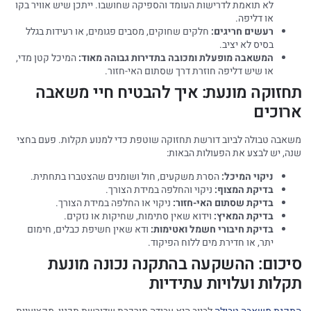
לא תואמת לדרישות העומד והספיקה שחושבו. ייתכן שיש אוויר בקו
או דליפה.
רעשים חריגים:
חלקים שחוקים, מסבים פגומים, או רעידות בגלל
בסיס לא יציב.
המשאבה מופעלת ומכובה בתדירות גבוהה מאוד:
המיכל קטן מדי,
או שיש דליפה חוזרת דרך שסתום האי-חזור.
תחזוקה מונעת: איך להבטיח חיי משאבה
ארוכים
משאבה טבולה לביוב דורשת תחזוקה שוטפת כדי למנוע תקלות. פעם בחצי
שנה, יש לבצע את הפעולות הבאות:
ניקוי המיכל:
הסרת משקעים, חול ושומנים שהצטברו בתחתית.
בדיקת המצוף:
ניקוי והחלפה במידת הצורך.
בדיקת שסתום האי-חזור:
ניקוי או החלפה במידת הצורך.
בדיקת המאיץ:
וידוא שאין סתימות, שחיקות או נזקים.
בדיקת חיבורי חשמל ואטימות:
ודא שאין חשיפת כבלים, חימום
יתר, או חדירת מים ללוח הפיקוד.
סיכום: ההשקעה בהתקנה נכונה מונעת
תקלות ועלויות עתידיות