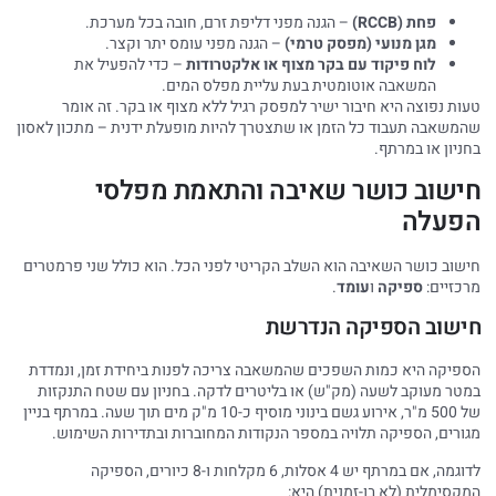
פחת (RCCB)
– הגנה מפני דליפת זרם, חובה בכל מערכת.
מגן מנועי (מפסק טרמי)
– הגנה מפני עומס יתר וקצר.
לוח פיקוד עם בקר מצוף או אלקטרודות
– כדי להפעיל את
המשאבה אוטומטית בעת עליית מפלס המים.
טעות נפוצה היא חיבור ישיר למפסק רגיל ללא מצוף או בקר. זה אומר
שהמשאבה תעבוד כל הזמן או שתצטרך להיות מופעלת ידנית – מתכון לאסון
בחניון או במרתף.
חישוב כושר שאיבה והתאמת מפלסי
הפעלה
חישוב כושר השאיבה הוא השלב הקריטי לפני הכל. הוא כולל שני פרמטרים
מרכזיים:
ספיקה
ו
עומד
.
חישוב הספיקה הנדרשת
הספיקה היא כמות השפכים שהמשאבה צריכה לפנות ביחידת זמן, ונמדדת
במטר מעוקב לשעה (מק"ש) או בליטרים לדקה. בחניון עם שטח התנקזות
של 500 מ"ר, אירוע גשם בינוני מוסיף כ-10 מ"ק מים תוך שעה. במרתף בניין
מגורים, הספיקה תלויה במספר הנקודות המחוברות ובתדירות השימוש.
לדוגמה, אם במרתף יש 4 אסלות, 6 מקלחות ו-8 כיורים, הספיקה
המקסימלית (לא בו-זמנית) היא: