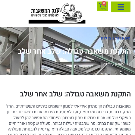
0
משאבות טבולות
התקנת משאבה טבולה: שלב אחר שלב
מאי 14, 2025
התקנת משאבה טבולה: שלב אחר שלב
משאבות טבולות הן פתרון אידיאלי למגוון יישומים ביתיים ותעשייתיים, החל
מניקוז בורות, בריכות ומרתפים, ועד לאספקת מים מבארות ומאגרים. יתרונן
העיקרי של משאבות טבולות טמון בעיצובן הייחודי המאפשר להן לפעול
כשהן שקועות במים, מה שמבטיח יעילות גבוהה, פעולה שקטה ואורך חיים
משמעותי. התקנה נכונה של משאבה טבולה היא קריטית להבטחת פעולתה
התקינה ולמניעת תקלות ונזקים בטווח הארוך. במאמר זה נציג מדריך מפורט