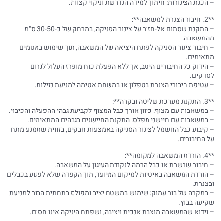
– הכנת הצינורות: חיתוך למידה הנדרשת וניקוי קצוות.
**2. חיבור הצנרת למשאבה**:
– התקנת שסתום אל-חזור על צינור הסניקה, במרחק של כ-30-50 ס"מ
מהמשאבה.
– חיבור צינור הסניקה לפתח היציאה של המשאבה, תוך שימוש באטמים
מתאימים.
– הידוק כל החיבורים היטב, אך ללא הפעלת כוח מופרז העלול לגרום
לסדקים.
– עטיפת חיבורי הצנרת בטפלון או במשחת אטימה למניעת נזילות.
**3. התקנת מערכת שליטה ובקרה**:
– במשאבות עם מצוף: כיוון אורך כבל המצוף לקביעת גבהי ההפעלה והכיבוי.
– במשאבות עם חיישני מפלס: התקנת החיישנים בגבהים המתאימים.
– קיבוע כבל החשמל לצינור הסניקה באמצעות חבקים, בזווית שתמנע מתח
על החיבורים.
**4. הורדת המשאבה למקומה**:
– חיבור שרשרת או כבל הרמה לנקודת העיגון על המשאבה.
– הורדת המשאבה באיטיות למיקום המיועד, תוך הקפדה שלא לפגוע בכבלים
ובצנרת.
– במקרה של בור עמוק: שימוש במשטח יציב ומפולס בתחתית הבור למניעת
שקיעה בבוץ.
– וידוא שהמשאבה מוצבת אנכית ויציבה, ושפתח היניקה אינו חסום.