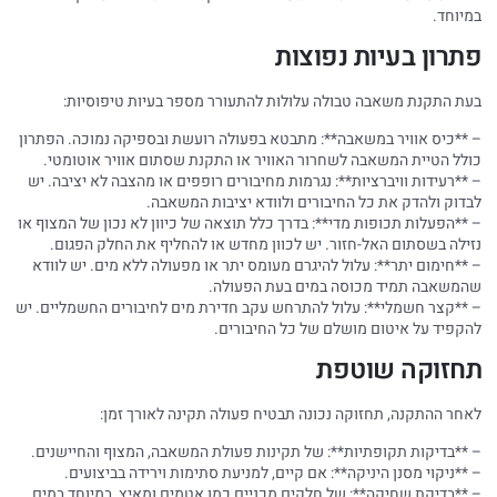
במיוחד.
פתרון בעיות נפוצות
בעת התקנת משאבה טבולה עלולות להתעורר מספר בעיות טיפוסיות:
– **כיס אוויר במשאבה**: מתבטא בפעולה רועשת ובספיקה נמוכה. הפתרון
כולל הטיית המשאבה לשחרור האוויר או התקנת שסתום אוויר אוטומטי.
– **רעידות וויברציות**: נגרמות מחיבורים רופפים או מהצבה לא יציבה. יש
לבדוק ולהדק את כל החיבורים ולוודא יציבות המשאבה.
– **הפעלות תכופות מדי**: בדרך כלל תוצאה של כיוון לא נכון של המצוף או
נזילה בשסתום האל-חזור. יש לכוון מחדש או להחליף את החלק הפגום.
– **חימום יתר**: עלול להיגרם מעומס יתר או מפעולה ללא מים. יש לוודא
שהמשאבה תמיד מכוסה במים בעת הפעולה.
– **קצר חשמלי**: עלול להתרחש עקב חדירת מים לחיבורים החשמליים. יש
להקפיד על איטום מושלם של כל החיבורים.
תחזוקה שוטפת
לאחר ההתקנה, תחזוקה נכונה תבטיח פעולה תקינה לאורך זמן:
– **בדיקות תקופתיות**: של תקינות פעולת המשאבה, המצוף והחיישנים.
– **ניקוי מסנן היניקה**: אם קיים, למניעת סתימות וירידה בביצועים.
– **בדיקת שחיקה**: של חלקים מכניים כמו אטמים ומאיץ, במיוחד במים