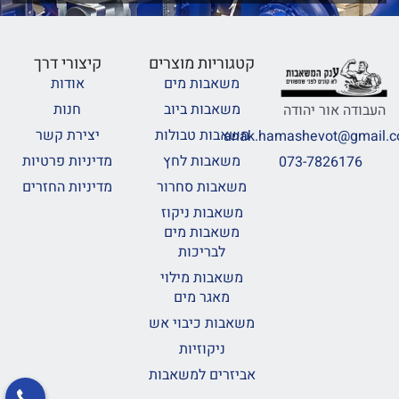
קטגוריות מוצרים
קיצורי דרך
משאבות מים
אודות
משאבות ביוב
חנות
העבודה אור יהודה
משאבות טבולות
יצירת קשר
anak.hamashevot@gmail.
משאבות לחץ
מדיניות פרטיות
073-7826176
משאבות סחרור
מדיניות החזרים
משאבות ניקוז
משאבות מים
לבריכות
משאבות מילוי
מאגר מים
משאבות כיבוי אש
ניקוזיות
אביזרים למשאבות