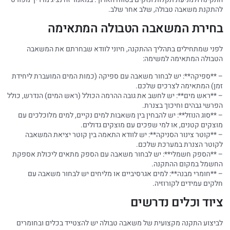
להתקנת משאבה טבולה, שלב אחר שלב.
בחירת המשאבה הטבולה המתאימה
לפני שמתחילים בתהליך ההתקנה, חיוני לוודא שבחרתם את המשאבה
הטבולה המתאימה למשימה:
– **ספיקה**: יש לבחור משאבה עם ספיקה (כמות המים המועברת ליחידת
זמן) המתאימה לצרכים שלכם.
– **ראש מים**: יש לחשב את גובה ההרמה הכולל (ראש המים) הנדרש, כולל
הפרשי גבהים וחיכוך בצנרת.
– **סוג הנוזל**: יש להבחין בין משאבות למים נקיים, למים מלוכלכים עם
מוצקים קטנים, או למי שפכים עם מוצקים גדולים.
– **קוטר צינור הסניקה**: יש לוודא התאמה בין קוטר יציאת המשאבה
לקוטר הצנרת במערכת שלכם.
– **הספק חשמלי**: יש לבחור משאבה עם הספק מתאים ליכולת אספקת
החשמל במקום ההתקנה.
– **חומרי מבנה**: למים אגרסיביים או מליחים יש לבחור משאבה עם
חלקים עמידים לקורוזיה.
ציוד וכלים נדרשים
לביצוע התקנה מקצועית של משאבה טבולה יש להצטייד בכלים ובחומרים