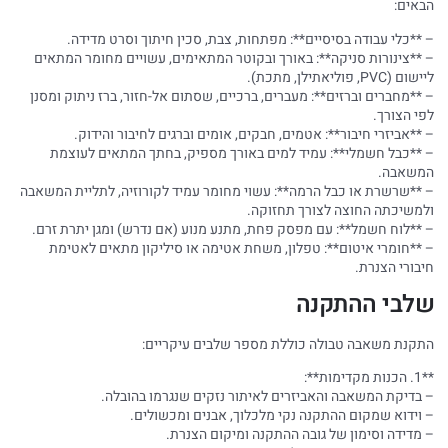
הבאים:
– **כלי עבודה בסיסיים**: מפתחות, צבת, סכין חיתוך וסרט מדידה.
– **צינורות סניקה**: באורך ובקוטר המתאימים, עשויים מחומר המתאים
ליישום (PVC, פוליאתילן, מתכת).
– **מחברים וברזים**: מעברים, ברכיים, שסתום אל-חזור, ברז ניתוק ומסנן
לפי הצורך.
– **אביזרי חיבור**: אטמים, חבקים, אומים וברגים לחיבור והידוק.
– **כבל חשמלי**: עמיד למים באורך מספיק, בחתך המתאים לעוצמת
המשאבה.
– **שרשרת או כבל הרמה**: עשוי מחומר עמיד לקורוזיה, לתליית המשאבה
ולמשיכתה החוצה לצורך תחזוקה.
– **לוח חשמל**: עם מפסק פחת, מתנע מנוע (אם נדרש) ומגן יתרת זרם.
– **חומרי איטום**: טפלון, משחת אטימה או סיליקון מתאים לאטימת
חיבורי הצנרת.
שלבי ההתקנה
התקנת משאבה טבולה כוללת מספר שלבים עיקריים:
**1. הכנות מקדימות**:
– בדיקת המשאבה והאביזרים לאיתור נזקים שנגרמו בהובלה.
– וידוא שמקום ההתקנה נקי מלכלוך, אבנים ומכשולים.
– מדידה וסימון של גובה ההתקנה ומיקום הצנרת.