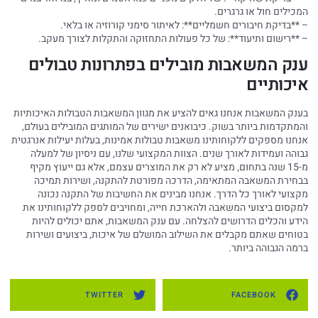
המכילים חול או גרגרים.
– **בדיקת חיבורים חשמליים**: לאיתור סימני קורוזיה או בלאי.
– **רישום ותיעוד**: של כל פעולות התחזוקה והתקלות לצורך מעקב.
ענק המשאבות מובילים בפתרונות טבולים
איכותיים
בענק המשאבות אנחנו גאים להציע את מגוון המשאבות הטבולות האיכותיות
והמתקדמות ביותר בשוק. כיבואנים ישירים של המותגים המובילים בעולם,
אנחנו מספקים ללקוחותינו משאבות טבולות אמינות, בעלות יעילות אנרגטית
גבוהה ועמידות לאורך שנים. הצוות המקצועי שלנו, עם ניסיון של למעלה
מ-15 שנה בתחום, מציע לא רק את המוצרים עצמם, אלא גם ייעוץ מקיף
בבחירת המשאבה המתאימה, הדרכה מפורטת להתקנה, ושירות תמיכה
מקצועי לאורך כל הדרך. אנחנו מבינים את החשיבות של התקנה נכונה
למקסום ביצועי המשאבה ולהארכת חייה, ומחויבים לספק ללקוחותינו את
הידע והכלים הדרושים להצלחה. עם ענק המשאבות, אתם יכולים להיות
בטוחים שאתם מקבלים את השילוב המושלם של איכות, ביצועים ושירות
ברמה הגבוהה ביותר.
TWITTER
FACEBOOK