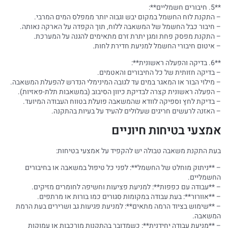
**5. חיבורים חשמליים**:
– התקנת לוח החשמל במקום יבש וגבוה יותר ממפלס המים המרבי.
– חיבור כבל החשמל של המשאבה ללוח, תוך הקפדה על הארקה נאותה.
– התקנת מפסק פחת ומגן יתרת זרם מתאימים להגנה על המערכת.
– איטום חיבורי החשמל למניעת חדירת לחות.
**6. בדיקה והפעלה ראשונית**:
– בדיקה חזותית של כל החיבורים והאטמים.
– מילוי הבור או המאגר במים עד לגובה המינימלי הנדרש להפעלת המשאבה.
– הפעלה ראשונית קצרה לבדיקת כיוון הסיבוב (במשאבות תלת-פאזיות).
– בדיקת לחץ וספיקה לוודא שהמשאבה פועלת בטווח העבודה המיועד.
– האזנה לרעשים חריגים שעלולים להעיד על בעיות בהתקנה.
אמצעי בטיחות חיוניים
בעת התקנת משאבה טבולה יש להקפיד על אמצעי בטיחות:
– **ניתוק מוחלט של החשמל**: לפני כל טיפול במשאבה או בחיבורים
החשמליים.
– **עבודה עם כפפות**: למניעת פציעות וחשיפה לחומרים מזיקים.
– **אוורור**: בעת עבודה במקומות סגורים כמו בורות או מרתפים.
– **שימוש בציוד הרמה מתאים**: למניעת פגיעות גב ושרירים בעת הרמת
המשאבה.
– **מניעת עבודה יחידנית**: כשמדובר בהתקנות מורכבות או עמוקות