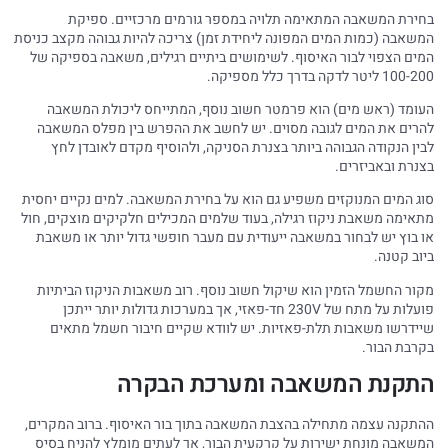
בחירת המשאבה המתאימה תלויה במספר גורמים מרכזיים. ספיקת
המשאבה (כמות המים המפונה ליחידת זמן) צריכה להיות גבוהה מקצב כניסת
המים הצפוי לבור האיסוף. לשימושים ביתיים רגילים, משאבה בספיקה של
100-200 ליטר לדקה בדרך כלל מספיקה.
העומד (ראש מים) הוא פרמטר חשוב נוסף, המתייחס ליכולת המשאבה
להרים את המים לגובה מסוים. יש לחשב את ההפרש בין מפלס המשאבה
לבין הנקודה הגבוהה ביותר בצנרת הסניקה, ולהוסיף מקדם לאובדן לחץ
בצנרת ובאביזרים.
סוג המים המנוקזים משפיע גם הוא על בחירת המשאבה. למים נקיים יחסית
מתאימה משאבת ניקוז רגילה, בעוד שלמים המכילים חלקיקים מוצקים, חול
או בוץ יש לבחור במשאבה ייעודית עם מעבר חופשי גדול יותר או משאבת
ביוב קטנה.
מקור החשמל הזמין הוא שיקול חשוב נוסף. רוב משאבות הניקוז הביתיות
פועלות על מתח של 230V חד-פאזי, אך במערכות גדולות יותר ייתכן
שיידרשו משאבות תלת-פאזיות. יש לוודא שקיים חיבור חשמל מתאים
בקרבת הבור.
התקנת המשאבה ומערכת הבקרה
ההתקנה עצמה מתחילה בהצבת המשאבה בתוך בור האיסוף. ברוב המקרים,
המשאבה מונחת ישירות על קרקעית הבור, אך לעתים מומלץ להניח בסיס