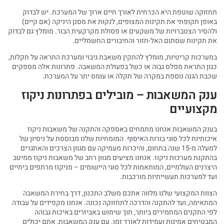
תחזוקה שוטפת היא הכרחית לאורך חיים ארוך של המערכת. יש לבדוק
באופן תקופתי את תקינות המצופים, לנקות את מסנן היניקה (אם קיים)
ולהסיר הצטברויות של משקעים או פסולת מקרקעית הבור. מומלץ גם לבדוק
את תקינות שסתום האל-חזור והחיבורים החשמליים.
במערכות קריטיות, מומלץ להתקין משאבת גיבוי ומערכת התראה על תקלות,
כגון התראת מפלס גבוה או כשל בפעולת המשאבה. פתרונות אלה מספקים
שכבת הגנה נוספת במקרה של תקלה או עומס יתר על המערכת.
ענק המשאבות – מובילים בפתרונות ניקוז
מקצועיים
בענק המשאבות אנחנו מתמחים באספקה והתקנה של משאבות ניקוז
איכותיות לכל סוגי בורות האיסוף. המומחיות שלנו מבוססת על ניסיון של
למעלה מ-15 שנה בתחום, והיכרות מעמיקה עם מגוון הצרכים והאתגרים
בהתקנת מערכות ניקוז. אנחנו מציעים מגוון רחב של משאבות ניקוז ממיטב
היצרנים העולמיים, המותאמות לכל סוגי היישומים – מניקוז מרתפים ביתיים
ועד למערכות תעשייתיות מורכבות.
הצוות המקצועי שלנו מלווה אתכם משלב התכנון, דרך בחירת המשאבה
המתאימה, ועד להתקנה והדרכה לתחזוקה נכונה. אנחנו מקפידים על עבודה
לפי התקנים המחמירים ביותר, תוך שימוש באביזרים באיכות גבוהה
המבטיחים אמינות ועמידות לאורך זמן. עם ענק המשאבות, אתם יכולים