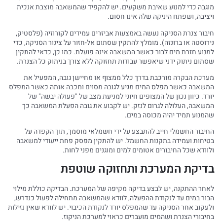
מוגבה כדי למנוע שאיבת משקעים. יש להקפיד שהמשאבה מוצבת אנכית
ויציבה, ושפתח היניקה שלה אינו חסום.
חיבור צנרת הסניקה נעשה באמצעות אביזרים עמידים לקורוזיה (פלסטיק,
נירוסטה או ברונזה). מומלץ להתקין שסתום אל-חזור על צינור הסניקה, כדי
למנוע חזרת מים לבור כאשר המשאבה אינה פועלת. כמו כן, כדאי להתקין
שסתום ניתוק ידני שיאפשר עבודות תחזוקה ללא צורך בניתוק כל הצנרת.
מערכת הבקרה מורכבת בדרך כלל ממצוף או מחיישן גובה, המפעיל את
המשאבה כאשר מפלס המים מגיע לגובה מסוים ומכבה אותה כאשר המפלס
יורד. כיוון נכון של המצופים חיוני למניעת מצב של "פעולה יבשה" של
המשאבה, העלולה לגרום לנזק. יש לקבוע את גובה הפעלת המשאבה כך
שהמנוע תמיד יהיה מכוסה במים.
החיבור החשמלי חייב להתבצע על ידי חשמלאי מוסמך, תוך הקפדה על
בטיחות ועמידה בתקנות החשמל. יש להתקין מפסק פחת ייעודי למשאבה
ולוודא שכל החיבורים אטומים למים ומוגנים מפני לחות.
בדיקת המערכת ותחזוקה שוטפת
לאחר ההתקנה, יש לבצע בדיקה מקיפה של המערכת. הבדיקה כוללת מילוי
הבור במים עד לנקודת ההפעלה, לוודא שהמשאבה מתחילה לפעול כנדרש,
ולעקוב אחר הסניקה עד שהמפלס יורד לנקודת הכיבוי. יש לוודא שאין נזילות
בחיבורי הצנרת ושהמים מועברים כראוי למערכת הניקוז.