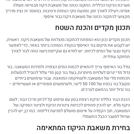
מערכת הניקוז הכללית. התקנה נכונה של משאבת ניקוז מבטיחה פעולה
אמינה ויעילה לאורך זמן, ומונעת נזקי הצפות ורטיבות. במאמר זה נציג מדריך
מקצועי להתקנה נכונה של משאבת ניקוז בבור איסוף.
תכנון מקדים והכנת השטח
תכנון מקדים נכון הוא המפתח להתקנה מוצלחת של משאבת ניקוז. ראשית,
יש לקבוע את מיקום בור האיסוף בנקודה הנמוכה ביותר באזור, כדי לאפשר
ניקוז טבעי של המים לכיוונו. יש לוודא גם שקיימת גישה נוחה לבור לצורך
תחזוקה עתידית.
גודל בור האיסוף צריך להתאים לכמות המים הצפויה ולמידות המשאבה. בור
גדול מדי יגרום לעלויות מיותרות, בעוד בור קטן מדי עלול להוביל להפעלות
תכופות מדי של המשאבה ולשחיקתה המואצת. עבור שימושים ביתיים
מקובל בור בנפח של 50-100 ליטר, ולשימושים מסחריים או תעשייתיים –
בור גדול יותר בהתאם לצרכים.
הכנת הבור כוללת יציקת רצפת בטון עם שיפוע קל לכיוון מרכז הבור, לשם
ניקוז מלא. יש להכין פתחים לכניסת צינורות הניקוז ולצינור הסניקה של
המשאבה, תוך הקפדה על איטום מושלם למניעת דליפות. כמו כן, יש להכין
שרוול למעבר הכבל החשמלי.
בחירת משאבת הניקוז המתאימה