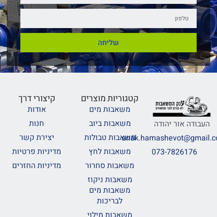
שליחה
קטגוריות מוצרים
קיצורי דרך
משאבות מים
אודות
משאבות ביוב
חנות
העבודה אור יהודה
משאבות טבולות
יצירת קשר
anak.hamashevot@gmail.
משאבות לחץ
מדיניות פרטיות
073-7826176
משאבות סחרור
מדיניות החזרים
משאבות ניקוז
משאבות מים
לבריכות
משאבות מילוי