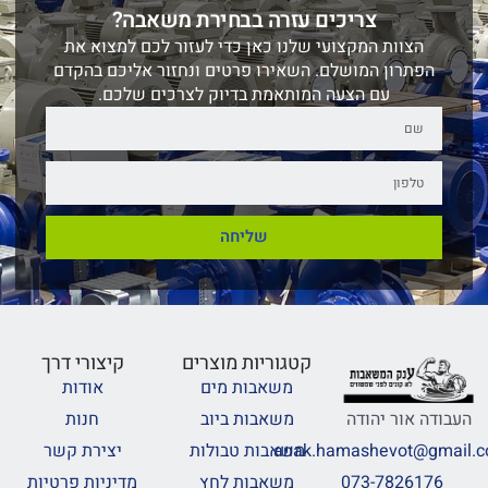
צריכים עזרה בבחירת משאבה?
הצוות המקצועי שלנו כאן כדי לעזור לכם למצוא את
הפתרון המושלם. השאירו פרטים ונחזור אליכם בהקדם
עם הצעה המותאמת בדיוק לצרכים שלכם.
שליחה
קטגוריות מוצרים
קיצורי דרך
משאבות מים
אודות
משאבות ביוב
חנות
העבודה אור יהודה
משאבות טבולות
יצירת קשר
anak.hamashevot@gmail.
משאבות לחץ
מדיניות פרטיות
073-7826176