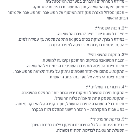
– מדידת המרחקים והגבהים במערכת האינסטלציה.
– סימון מיקום המשאבה, תוך התחשבות בנגישות לתחזוקה.
– תכנון מסלול הצנרת מנקודות האיסוף אל המשאבה ומהמשאבה אל צינור
הביוב הראשי.
**2. הכנת השטח**:
– יצירת משטח ישר ויציב להצבת המשאבה.
– במידת הצורך, יציקת בסיס בטון או התקנת פלטת עץ עמידה למים.
– הכנת פתחים בקירות או ברצפה למעבר הצנרת.
**3. התקנת המשאבה**:
– הצבת המשאבה במיקום המתוכנן וקיבועה למשטח.
– חיבור צינור הכניסה ממערכת השפכים הביתית אל המשאבה.
– התקנת שסתום אל-חזור ושסתום ניתוק על צינור היציאה מהמשאבה.
– חיבור צינור היציאה אל מערכת הביוב הראשית.
**4. חיבורים חשמליים**:
– התקנת תיבת החשמל במיקום יבש וגבוה יותר ממפלס המשאבה.
– התקנת מפסק פחת ומאמ"ת בלוח החשמל.
– חיבור כבל המשאבה לתיבת החשמל, תוך הקפדה על הארקה נאותה.
– במשאבות מתקדמות – חיבור חיישני המפלס ולוח הבקרה.
**5. בדיקת המערכת**:
– בדיקת איטום של כל החיבורים ותיקון נזילות במידת הצורך.
– הפעלת המשאבה לבדיקת תקינות ופעולה.