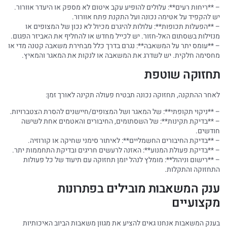
– **ריחות רעים**: עלולים להופיע עקב איטום לא מספק או היעדר אוורור.
יש להקפיד על אטימה נכונה ועל התקנת פתח אוורור.
– **הפעלות תכופות**: עלולות להיגרם מכיול לא נכון של המצופים או
מנזילות בשסתום האל-חזור. יש לכייל מחדש או להחליף את האביזר הפגום.
– **עומס יתר על המשאבה**: נגרם בדרך כלל מבחירת משאבה קטנה מדי או
מחסימה חלקית. יש לשדרג את המשאבה או לנקות את המאגר והמאיץ.
תחזוקה שוטפת
לאחר ההתקנה, תחזוקה נכונה תבטיח פעולה תקינה לאורך זמן:
– **ניקוי תקופתי**: של המאגר ושל המצופים/חיישנים להסרת הצטברויות.
– **בדיקת תקינות**: של השסתומים, החיבורים והאטמים אחת לשישה
חודשים.
– **בדיקת החיבורים החשמליים**: לאיתור סימני שחיקה או קורוזיה.
– **בדיקת פעולת המנוע**: האזנה לרעשים חריגים ובדיקת התחממות יתר.
– **רישום וניהול**: מומלץ לנהל יומן תחזוקה עם תיעוד של כל פעולות
התחזוקה והתקלות.
ענק המשאבות מובילים בפתרונות
מקצועיים
בענק המשאבות אנחנו גאים להציע את מגוון משאבות הביוב האיכותיות