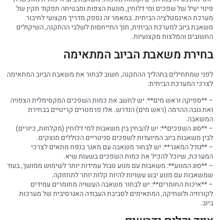
פינוי יעיל של שפכים ומי דלוחין, מונעת הצפות ומבטיחה תפקוד תקין של
מערכת האינסטלציה הביתית. במאמר זה נספק מדריך מקצועי לחיבור
משאבת ביוב למערכת הביתית, תוך התייחסות לשלבי ההתקנה, השיקולים
החשובים והמלצות מקצועיות.
בחירת משאבת הביוב המתאימה
לפני שמתחילים בתהליך ההתקנה, חשוב לבחור את משאבת הביוב המתאימה
לצרכי המערכת הביתית:
– **ספיקה וראש מים**: יש לחשב את כמות השפכים המקסימלית הצפויה
ואת גובה ההרמה (ראש מים) הנדרש. אלו פרמטרים קריטיים בבחירת
המשאבה.
– **סוג השפכים**: יש להבחין בין משאבות למי דלוחין (מקלחות, כיורים)
לבין משאבות ביוב המיועדות לשפכים סניטריים הכוללים מוצקים.
– **גודל המאגר**: יש לבחור משאבה עם מאגר בנפח מתאים לצרכי
המערכת, שיוכל להכיל את כמות השפכים בשעות שיא.
– **סוג המנוע**: משאבות עם מנוע טבול עמידות יותר לשימוש ממושך, בעוד
שמשאבות עם מנוע יבש עשויות להיות קלות יותר לתחזוקה.
– **איכות החומרים**: יש לבחור משאבה העשויה מחומרים עמידים
לקורוזיה ולשחיקה, המתאימים לסביבת העבודה האגרסיבית של מערכות
ביוב.