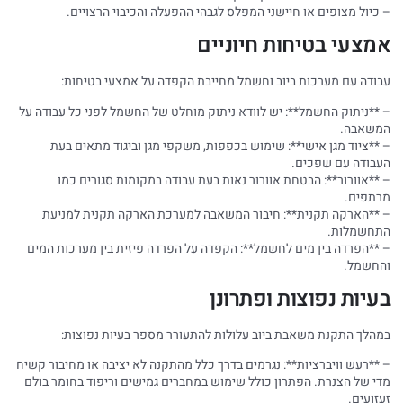
– כיול מצופים או חיישני המפלס לגבהי ההפעלה והכיבוי הרצויים.
אמצעי בטיחות חיוניים
עבודה עם מערכות ביוב וחשמל מחייבת הקפדה על אמצעי בטיחות:
– **ניתוק החשמל**: יש לוודא ניתוק מוחלט של החשמל לפני כל עבודה על
המשאבה.
– **ציוד מגן אישי**: שימוש בכפפות, משקפי מגן וביגוד מתאים בעת
העבודה עם שפכים.
– **אוורור**: הבטחת אוורור נאות בעת עבודה במקומות סגורים כמו
מרתפים.
– **הארקה תקנית**: חיבור המשאבה למערכת הארקה תקנית למניעת
התחשמלות.
– **הפרדה בין מים לחשמל**: הקפדה על הפרדה פיזית בין מערכות המים
והחשמל.
בעיות נפוצות ופתרונן
במהלך התקנת משאבת ביוב עלולות להתעורר מספר בעיות נפוצות:
– **רעש וויברציות**: נגרמים בדרך כלל מהתקנה לא יציבה או מחיבור קשיח
מדי של הצנרת. הפתרון כולל שימוש במחברים גמישים וריפוד בחומר בולם
זעזועים.