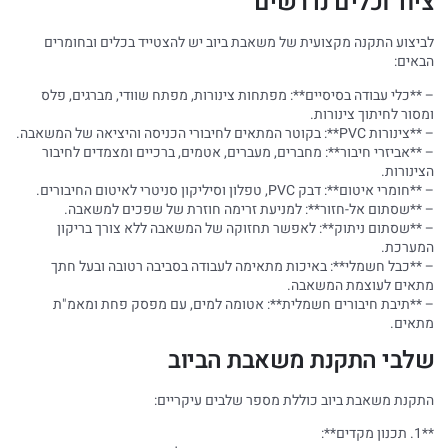
ציוד וכלים נדרשים
לביצוע התקנה מקצועית של משאבת ביוב יש להצטייד בכלים ובחומרים
הבאים:
– **כלי עבודה בסיסיים**: מפתחות צינורות, מפתח שוודי, מברגים, פלס
ומסור לחיתוך צינורות.
– **צינורות PVC**: בקוטר המתאים לחיבורי הכניסה והיציאה של המשאבה.
– **אביזרי חיבור**: מחברים, מעברים, אטמים, ברכיים ומצמדים לחיבור
הצינורות.
– **חומרי איטום**: דבק PVC, טפלון וסיליקון סניטרי לאיטום החיבורים.
– **שסתום אל-חזור**: למניעת זרימה חוזרת של שפכים למשאבה.
– **שסתום ניתוק**: לאפשר תחזוקה של המשאבה ללא צורך בריקון
המערכת.
– **כבל חשמלי**: באיכות מתאימה לעבודה בסביבה רטובה ובעל חתך
מתאים לעוצמת המשאבה.
– **תיבת חיבורים חשמלית**: אטומה למים, עם מפסק פחת ומאמ"ת
מתאים.
שלבי התקנת משאבת הביוב
התקנת משאבת ביוב כוללת מספר שלבים עיקריים:
**1. תכנון מקדים**: